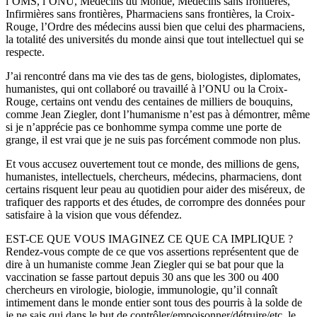
l’OMS, l’ONU, Médecins du Monde, Médecins sans frontières,
Infirmières sans frontières, Pharmaciens sans frontières, la Croix-
Rouge, l’Ordre des médecins aussi bien que celui des pharmaciens,
la totalité des universités du monde ainsi que tout intellectuel qui se
respecte.
J’ai rencontré dans ma vie des tas de gens, biologistes, diplomates,
humanistes, qui ont collaboré ou travaillé à l’ONU ou la Croix-
Rouge, certains ont vendu des centaines de milliers de bouquins,
comme Jean Ziegler, dont l’humanisme n’est pas à démontrer, même
si je n’apprécie pas ce bonhomme sympa comme une porte de
grange, il est vrai que je ne suis pas forcément commode non plus.
Et vous accusez ouvertement tout ce monde, des millions de gens,
humanistes, intellectuels, chercheurs, médecins, pharmaciens, dont
certains risquent leur peau au quotidien pour aider des miséreux, de
trafiquer des rapports et des études, de corrompre des données pour
satisfaire à la vision que vous défendez.
EST-CE QUE VOUS IMAGINEZ CE QUE CA IMPLIQUE ?
Rendez-vous compte de ce que vos assertions représentent que de
dire à un humaniste comme Jean Ziegler qui se bat pour que la
vaccination se fasse partout depuis 30 ans que les 300 ou 400
chercheurs en virologie, biologie, immunologie, qu’il connaît
intimement dans le monde entier sont tous des pourris à la solde de
je ne sais qui dans le but de contrôler/empoisonner/détruire/etc. le