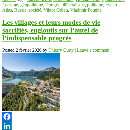
fascisme
,
géopolitique
,
Hongrie
,
illibéralisme
,
politique
,
réseau
Atlas
,
Russie
,
société
,
Viktor Orban
,
Vladimir Poutine
Les villages et leurs modes de vie
sacrifiés, engloutis sur l’autel de
l’indispensable progrès
Posted
2 février 2026
by
Thierry Curty
|
Leave a comment
Facebook