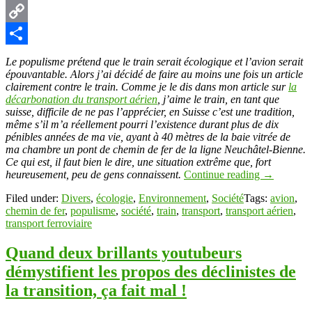
Pinterest
Copy
Link
Partager
Le populisme prétend que le train serait écologique et l’avion serait
épouvantable. Alors j’ai décidé de faire au moins une fois un article
clairement contre le train. Comme je le dis dans mon article sur
la
décarbonation du transport aérien
, j’aime le train, en tant que
suisse, difficile de ne pas l’apprécier, en Suisse c’est une tradition,
même s’il m’a réellement pourri l’existence durant plus de dix
pénibles années de ma vie, ayant à 40 mètres de la baie vitrée de
ma chambre un pont de chemin de fer de la ligne Neuchâtel-Bienne.
Ce qui est, il faut bien le dire, une situation extrême que, fort
heureusement, peu de gens connaissent.
Continue reading
→
Filed under:
Divers
,
écologie
,
Environnement
,
Société
Tags:
avion
,
chemin de fer
,
populisme
,
société
,
train
,
transport
,
transport aérien
,
transport ferroviaire
Quand deux brillants youtubeurs
démystifient les propos des déclinistes de
la transition, ça fait mal !