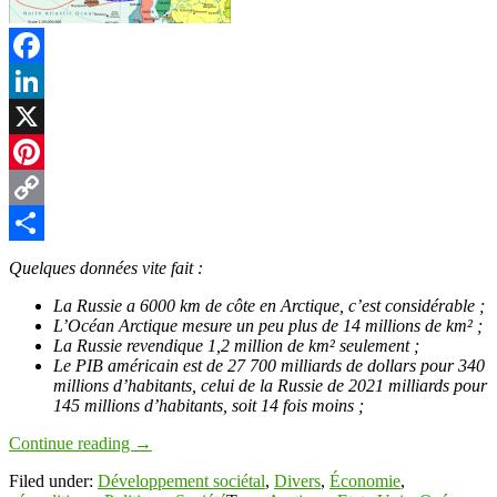
Facebook
LinkedIn
X
Pinterest
Copy
Link
Partager
Quelques données vite fait :
La Russie a 6000 km de côte en Arctique, c’est considérable ;
L’Océan Arctique mesure un peu plus de 14 millions de km² ;
La Russie revendique 1,2 million de km² seulement ;
Le PIB américain est de 27 700 milliards de dollars pour 340
millions d’habitants, celui de la Russie de 2021 milliards pour
145 millions d’habitants, soit 14 fois moins ;
Continue reading
→
Filed under:
Développement sociétal
,
Divers
,
Économie
,