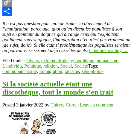
Pinterest
Copy
Link
Partager
Il n’est pas question pour moi de traiter ici directement de
l’immigration, parce que, quoi qu’en disent les populistes à son
sujet en pointant du doigt ce qui arrange ceux qui l’exploitent
goulûment sans vergogne, l’immigration n’en n’est pas vraiment un
(de sujet, donc). Si elle était si problématique les populistes seraient
au pouvoir et se seraient déjà cassé les dents.
Continue reading
→
Filed under:
Divers
,
extrême-droite
,
géopolitique
,
humanisme
,
L'individu
,
Politique
,
religion
,
Social
,
Société
Tags:
communautarisme
,
Immigration
,
racisme
,
xénophobie
Si la société actuelle était une
discothèque, tout le monde s’en irait
Posted
3 janvier 2022
by
Thierry Curty
|
Leave a comment