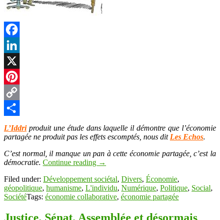
Facebook
LinkedIn
X
Pinterest
Copy
Link
Partager
L’Iddri
produit une étude dans laquelle il démontre que l’économie
partagée ne produit pas les effets escomptés, nous dit
Les Echos
.
C’est normal, il manque un pan à cette économie partagée, c’est la
démocratie.
Continue reading
→
Filed under:
Développement sociétal
,
Divers
,
Économie
,
géopolitique
,
humanisme
,
L'individu
,
Numérique
,
Politique
,
Social
,
Société
Tags:
économie collaborative
,
économie partagée
Justice, Sénat, Assemblée et désormais