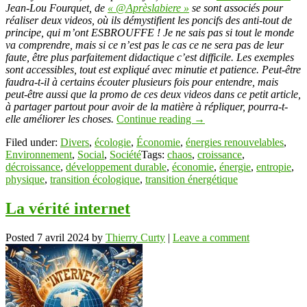
Jean-Lou Fourquet, de
« @Aprèslabiere »
se sont associés pour
réaliser deux videos, où ils démystifient les poncifs des anti-tout de
principe, qui m’ont ESBROUFFE ! Je ne sais pas si tout le monde
va comprendre, mais si ce n’est pas le cas ce ne sera pas de leur
faute, être plus parfaitement didactique c’est difficile. Les exemples
sont accessibles, tout est expliqué avec minutie et patience. Peut-être
faudra-t-il à certains écouter plusieurs fois pour entendre, mais
peut-être aussi que la promo de ces deux videos dans ce petit article,
à partager partout pour avoir de la matière à répliquer, pourra-t-
elle améliorer les choses.
Continue reading
→
Filed under:
Divers
,
écologie
,
Économie
,
énergies renouvelables
,
Environnement
,
Social
,
Société
Tags:
chaos
,
croissance
,
décroissance
,
développement durable
,
économie
,
énergie
,
entropie
,
physique
,
transition écologique
,
transition énergétique
La vérité internet
Posted
7 avril 2024
by
Thierry Curty
|
Leave a comment