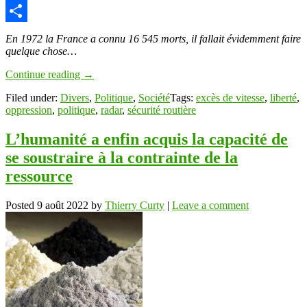
Copy
Link
Partager
En 1972 la France a connu 16 545 morts, il fallait évidemment faire
quelque chose…
Continue reading
→
Filed under:
Divers
,
Politique
,
Société
Tags:
excès de vitesse
,
liberté
,
oppression
,
politique
,
radar
,
sécurité routière
L’humanité a enfin acquis la capacité de
se soustraire à la contrainte de la
ressource
Posted
9 août 2022
by
Thierry Curty
|
Leave a comment