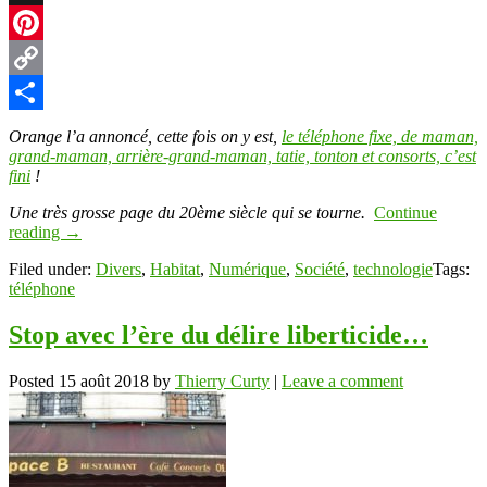
X
Pinterest
Copy
Link
Partager
Orange l’a annoncé, cette fois on y est,
le téléphone fixe, de maman,
grand-maman, arrière-grand-maman, tatie, tonton et consorts, c’est
fini
!
Une très grosse page du 20ème siècle qui se tourne.
Continue
reading
→
Filed under:
Divers
,
Habitat
,
Numérique
,
Société
,
technologie
Tags:
téléphone
Stop avec l’ère du délire liberticide…
Posted
15 août 2018
by
Thierry Curty
|
Leave a comment