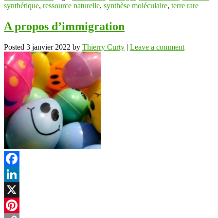
synthétique
,
ressource naturelle
,
synthèse moléculaire
,
terre rare
A propos d’immigration
Posted
3 janvier 2022
by
Thierry Curty
|
Leave a comment
Facebook
LinkedIn
X