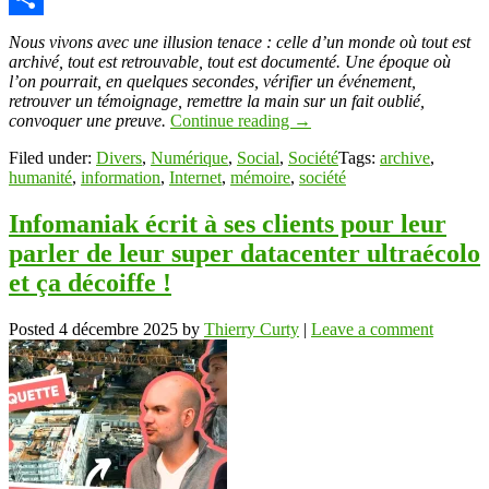
Link
Partager
Nous vivons avec une illusion tenace : celle d’un monde où tout est
archivé, tout est retrouvable, tout est documenté. Une époque où
l’on pourrait, en quelques secondes, vérifier un événement,
retrouver un témoignage, remettre la main sur un fait oublié,
convoquer une preuve.
Continue reading
→
Filed under:
Divers
,
Numérique
,
Social
,
Société
Tags:
archive
,
humanité
,
information
,
Internet
,
mémoire
,
société
Infomaniak écrit à ses clients pour leur
parler de leur super datacenter ultraécolo
et ça décoiffe !
Posted
4 décembre 2025
by
Thierry Curty
|
Leave a comment