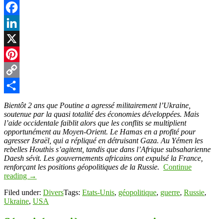
Facebook
LinkedIn
X
Pinterest
Copy
Link
Partager
Bientôt 2 ans que Poutine a agressé militairement l’Ukraine,
soutenue par la quasi totalité des économies développées. Mais
l’aide occidentale faiblit alors que les conflits se multiplient
opportunément au Moyen-Orient. Le Hamas en a profité pour
agresser Israël, qui a répliqué en détruisant Gaza. Au Yémen les
rebelles Houthis s’agitent, tandis que dans l’Afrique subsaharienne
Daesh sévit. Les gouvernements africains ont expulsé la France,
renforçant les positions géopolitiques de la Russie.
Continue
reading
→
Filed under:
Divers
Tags:
Etats-Unis
,
géopolitique
,
guerre
,
Russie
,
Ukraine
,
USA