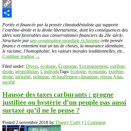
Pinterest
Copy
Link
Partager
Portée et financée par la pensée climatodénialiste qui supporte
l’extrême-droite et la droite libertarienne, dont les conséquences des
idées sont favorables aux conservatismes financiers du 20e siècle.
Structurée par
une organisation mondiale richissime
cette pensée
finance et entretient tout un tas de choses, la mouvance identitaire,
le racisme, l’homophobie, les valeurs morales traditionnelles, etc..
Continue reading
→
Filed under:
Divers
,
écologie
,
Économie
,
Environnement
,
extrême-
droite
,
géopolitique
,
L'individu
Tags:
écologie
,
économie
,
extrême-
droite
,
inégalité
,
politique
,
réchauffement climatique
,
réseau Atlas
,
société
Hausse des taxes carburants : grogne
justifiée ou hystérie d’un peuple pas aussi
surtaxé qu’il ne le pense ?
Posted
2 novembre 2018
by
Thierry Curty
|
1 Comment