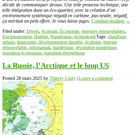
décide de communiquer dessus. Une telle prouesse technique, une
telle intégration dans un éco-quartier, avec la création d’un
environnement systémique négatif en carbone, pas neutre, négatif,
ça méritait un petit effort. Je vous laisse juges.
Continue reading
→
Filed under:
Divers
,
écologie
,
Économie
,
énergies renouvelables
,
Environnement
,
Habitat
,
Numérique
,
technologie
Tags:
chauffage
urbain
,
datacenter
,
développement durable
,
écologie
,
énergie
renouvelable
,
infomaniak
,
numérique
,
révolution numérique
,
transition écologique
,
transition énergétique
La Russie, l’Arctique et le loup US
Posted
28 mars 2025
by
Thierry Curty
|
Leave a comment