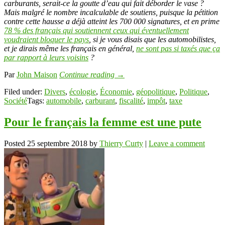
carburants, serait-ce la goutte d’eau qui fait déborder le vase ?
Mais malgré le nombre incalculable de soutiens, puisque la pétition
contre cette hausse a déjà atteint les 700 000 signatures, et en prime
78 % des français qui soutiennent ceux qui éventuellement
voudraient bloquer le pays
, si je vous disais que les automobilistes,
et je dirais même les français en général,
ne sont pas si taxés que ça
par rapport à leurs voisins
?
Par
John Maison
Continue reading
→
Filed under:
Divers
,
écologie
,
Économie
,
géopolitique
,
Politique
,
Société
Tags:
automobile
,
carburant
,
fiscalité
,
impôt
,
taxe
Pour le français la femme est une pute
Posted
25 septembre 2018
by
Thierry Curty
|
Leave a comment