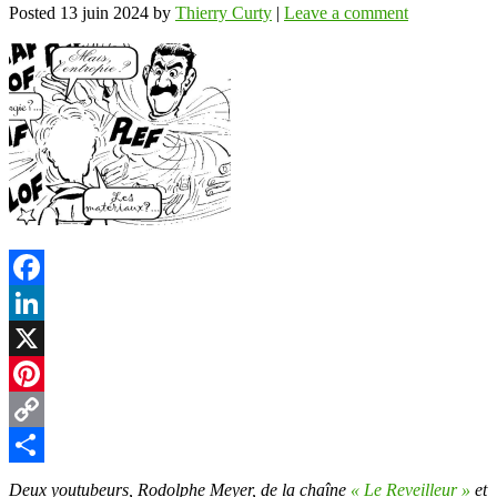
Posted
13 juin 2024
by
Thierry Curty
|
Leave a comment
Facebook
LinkedIn
X
Pinterest
Copy
Link
Partager
Deux youtubeurs, Rodolphe Meyer, de la chaîne
« Le Reveilleur »
et