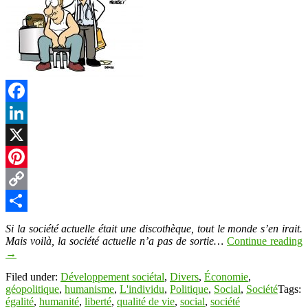
Facebook
LinkedIn
X
Pinterest
Copy
Link
Partager
Si la société actuelle était une discothèque, tout le monde s’en irait.
Mais voilà, la société actuelle n’a pas de sortie…
Continue reading
→
Filed under:
Développement sociétal
,
Divers
,
Économie
,
géopolitique
,
humanisme
,
L'individu
,
Politique
,
Social
,
Société
Tags:
égalité
,
humanité
,
liberté
,
qualité de vie
,
social
,
société