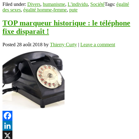
Filed under:
Divers
,
humanisme
,
L'individu
,
Société
Tags:
égalité
des sexes
,
égalité homme-femme
,
pute
TOP marqueur historique : le téléphone
fixe disparaît !
Posted
28 août 2018
by
Thierry Curty
|
Leave a comment
Facebook
LinkedIn