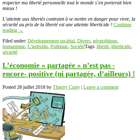
respecter ma liberté personnelle tout le monde s’en porterait bien
mieux !
L’atteinte aux libertés contraint à se mettre en danger pour vivre, la
sécurité au prix de la liberté est une atteinte liberticide !
Continue
reading
→
Filed under:
Développement sociétal
,
Divers
,
géopolitique
,
humanisme
,
L'individu
,
Politique
,
Société
Tags:
liberté
,
liberticide
,
sécurité
L’économie « partagée » n’est pas -
encore- positive (ni partagée, d’ailleurs) !
Posted
28 juillet 2018
by
Thierry Curty
|
Leave a comment