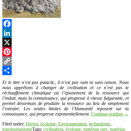
Facebook
LinkedIn
X
Pinterest
Copy
Link
Partager
Et le titre n’est pas putaclic, il n’est pas vain ni sans raison. Nous
nous apprêtons à changer de civilisation et ce n’est pas le
réchauffement climatique où l’épuisement de la ressource qui
l’induit, mais la connaissance, qui progresse à vitesse fulgurante, et
permet désormais de produire la ressource au lieu de simplement
l’extraire. Les seules limites de l’Humanité reposent sur la
connaissance, qui progresse exponentiellement.
Continue reading
→
Filed under:
Divers
,
écologie
,
Environnement
,
technologie
,
transhumanisme
Tags:
civilisation
,
écologie
,
matériau rare
,
matériau