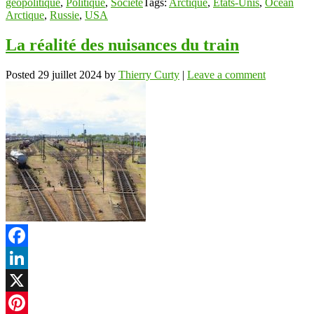
géopolitique
,
Politique
,
Société
Tags:
Arctique
,
Etats-Unis
,
Océan
Arctique
,
Russie
,
USA
La réalité des nuisances du train
Posted
29 juillet 2024
by
Thierry Curty
|
Leave a comment
Facebook
LinkedIn
X