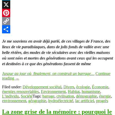
LinkedIn
X
Pinterest
Copy
Link
Partager
Je me souviens en avoir déjà parlé, de ces villages de France, des
lieux de vie paradisiaques, dans de jolis fonds de vallée avec une
belle rivière, des modes de vie séculaires avec des vieilles maisons
où sont nées et mortes des générations avant ceux qui les occupent
et destinées à ce que des générations fassent de même
Jusque au jour où, finalement, on construit un barrage…
Continue
reading
→
Filed under:
Développement sociétal
,
Divers
,
écologie
,
Économie
,
énergies renouvelables
,
Environnement
,
Habitat
,
humanisme
,
L'individu
,
Société
Tags:
barrage
,
civilisation
,
démographie
,
énergie
,
environnement
,
géographie
,
hydroélectricité
,
lac artificiel
,
progrès
La zone grise de la mémoire : pourquoi le