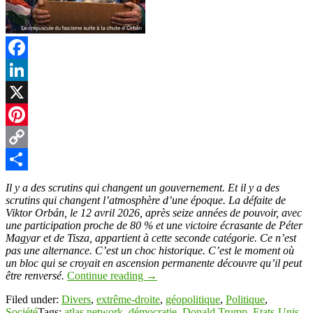
Facebook
LinkedIn
X
Pinterest
Copy
Link
Partager
Il y a des scrutins qui changent un gouvernement. Et il y a des
scrutins qui changent l’atmosphère d’une époque. La défaite de
Viktor Orbán, le 12 avril 2026, après seize années de pouvoir, avec
une participation proche de 80 % et une victoire écrasante de Péter
Magyar et de Tisza, appartient à cette seconde catégorie. Ce n’est
pas une alternance. C’est un choc historique. C’est le moment où
un bloc qui se croyait en ascension permanente découvre qu’il peut
être renversé.
Continue reading
→
Filed under:
Divers
,
extrême-droite
,
géopolitique
,
Politique
,
Société
Tags:
atlas network
,
démocratie
,
Donald Trump
,
Etats-Unis
,