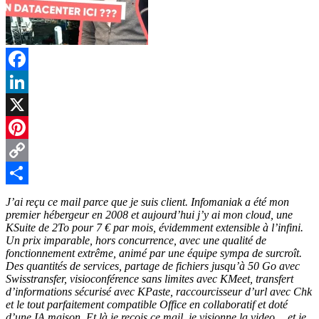
Facebook
LinkedIn
X
Pinterest
Copy
Link
Partager
J’ai reçu ce mail parce que je suis client. Infomaniak a été mon
premier hébergeur en 2008 et aujourd’hui j’y ai mon cloud, une
KSuite de 2To pour 7 € par mois, évidemment extensible à l’infini.
Un prix imparable, hors concurrence, avec une qualité de
fonctionnement extrême, animé par une équipe sympa de surcroît.
Des quantités de services, partage de fichiers jusqu’à 50 Go avec
Swisstransfer, visioconférence sans limites avec KMeet, transfert
d’informations sécurisé avec KPaste, raccourcisseur d’url avec Chk
et le tout parfaitement compatible Office en collaboratif et doté
d’une IA maison. Et là je reçois ce mail, je visionne la video… et je