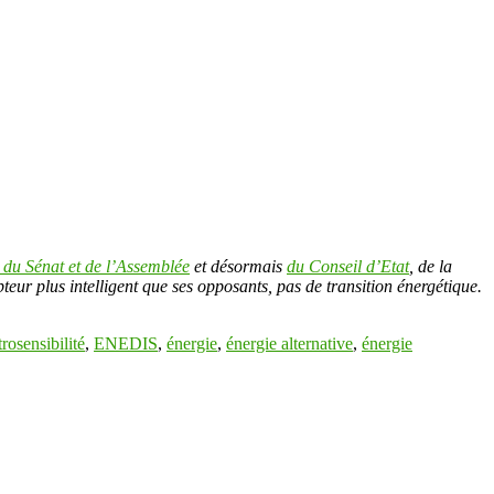
t du Sénat et de l’Assemblée
et désormais
du Conseil d’Etat
, de la
teur plus intelligent que ses opposants, pas de transition énergétique.
trosensibilité
,
ENEDIS
,
énergie
,
énergie alternative
,
énergie