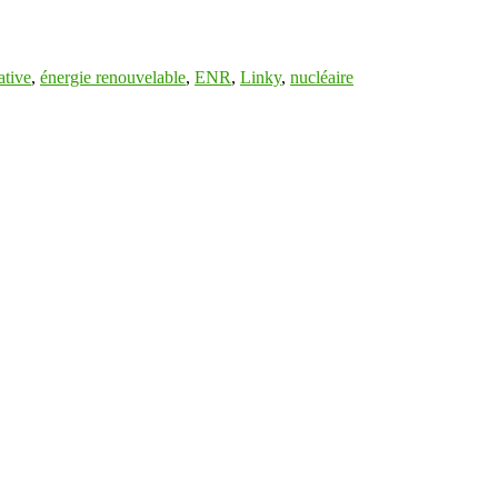
ative
,
énergie renouvelable
,
ENR
,
Linky
,
nucléaire