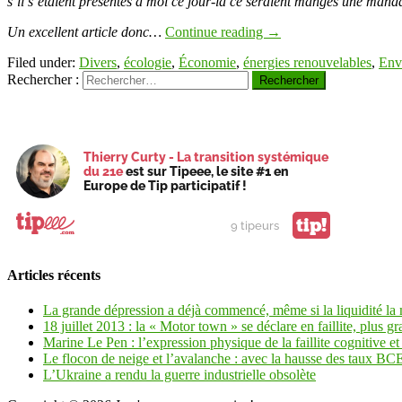
s’il s’étaient présentés à moi ce jour-là ce seraient mangés une mand
Un excellent article donc…
Continue reading
→
Filed under:
Divers
,
écologie
,
Économie
,
énergies renouvelables
,
Env
Rechercher :
Thierry Curty - La transition systémique
du 21e
est sur Tipeee, le site #1 en
Europe de Tip participatif !
tip!
9 tipeurs
Articles récents
La grande dépression a déjà commencé, même si la liquidité la
18 juillet 2013 : la « Motor town » se déclare en faillite, plus gr
Marine Le Pen : l’expression physique de la faillite cognitive et 
Le flocon de neige et l’avalanche : avec la hausse des taux BCE 
L’Ukraine a rendu la guerre industrielle obsolète