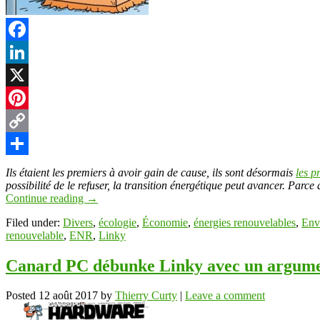
t
Facebook
LinkedIn
r
X
Pinterest
Copy
Link
Partager
Ils étaient les premiers à avoir gain de cause, ils sont désormais
les p
possibilité de le refuser, la transition énergétique peut avancer. Parc
Continue reading
→
Filed under:
Divers
,
écologie
,
Économie
,
énergies renouvelables
,
Env
renouvelable
,
ENR
,
Linky
Canard PC débunke Linky avec un argumen
Posted
12 août 2017
by
Thierry Curty
|
Leave a comment