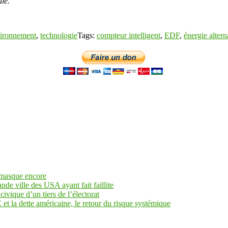
ale.
ironnement
,
technologie
Tags:
compteur intelligent
,
EDF
,
énergie altern
 masque encore
ande ville des USA ayant fait faillite
civique d’un tiers de l’électorat
et la dette américaine, le retour du risque systémique