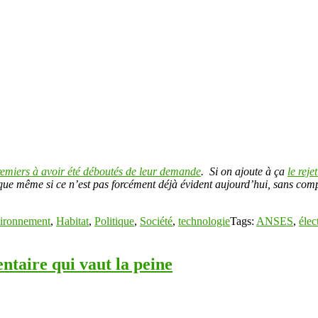
remiers à avoir été déboutés de leur demande
. Si on ajoute à ça
le reje
e que même si ce n’est pas forcément déjà évident aujourd’hui, sans comp
ironnement
,
Habitat
,
Politique
,
Société
,
technologie
Tags:
ANSES
,
élec
taire qui vaut la peine