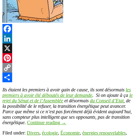
Facebook
LinkedIn
X
Pinterest
Copy
Link
Partager
Ils étaient les premiers à avoir gain de cause, ils sont désormais
les
premiers à avoir été déboutés de leur demande
. Si on ajoute à ça
le
rejet du Sénat et de l’Assemblée
et désormais
du Conseil d’Etat
, de
la possibilité de le refuser, la transition énergétique peut avancer.
Parce que même si ce n’est pas forcément déjà évident aujourd’hui,
sans compteur plus intelligent que ses opposants, pas de transition
énergétique.
Continue reading
→
Filed under:
Divers
,
écologie
,
Économie
,
énergies renouvelables
,