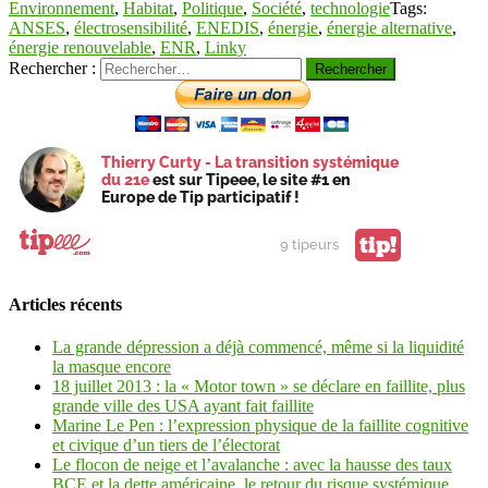
Environnement
,
Habitat
,
Politique
,
Société
,
technologie
Tags:
ANSES
,
électrosensibilité
,
ENEDIS
,
énergie
,
énergie alternative
,
énergie renouvelable
,
ENR
,
Linky
Rechercher :
Thierry Curty - La transition systémique
du 21e
est sur Tipeee, le site #1 en
Europe de Tip participatif !
tip!
9 tipeurs
Articles récents
La grande dépression a déjà commencé, même si la liquidité
la masque encore
18 juillet 2013 : la « Motor town » se déclare en faillite, plus
grande ville des USA ayant fait faillite
Marine Le Pen : l’expression physique de la faillite cognitive
et civique d’un tiers de l’électorat
Le flocon de neige et l’avalanche : avec la hausse des taux
BCE et la dette américaine, le retour du risque systémique