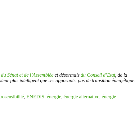
t du Sénat et de l’Assemblée
et désormais
du Conseil d’Etat
, de la
teur plus intelligent que ses opposants, pas de transition énergétique.
trosensibilité
,
ENEDIS
,
énergie
,
énergie alternative
,
énergie