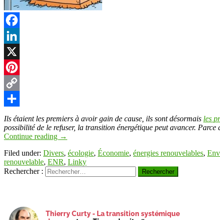
t
Facebook
LinkedIn
r
X
Pinterest
Copy
Link
Partager
Ils étaient les premiers à avoir gain de cause, ils sont désormais
les p
possibilité de le refuser, la transition énergétique peut avancer. Parc
Continue reading
→
Filed under:
Divers
,
écologie
,
Économie
,
énergies renouvelables
,
Env
renouvelable
,
ENR
,
Linky
Rechercher :
Thierry Curty - La transition systémique