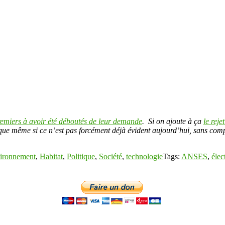
remiers à avoir été déboutés de leur demande
. Si on ajoute à ça
le reje
e que même si ce n’est pas forcément déjà évident aujourd’hui, sans comp
ironnement
,
Habitat
,
Politique
,
Société
,
technologie
Tags:
ANSES
,
élec