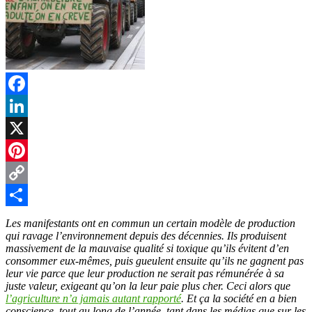
Facebook
LinkedIn
X
Pinterest
Copy
Link
Partager
Les manifestants ont en commun un certain modèle de production
qui ravage l’environnement depuis des décennies. Ils produisent
massivement de la mauvaise qualité si toxique qu’ils évitent d’en
consommer eux-mêmes, puis gueulent ensuite qu’ils ne gagnent pas
leur vie parce que leur production ne serait pas rémunérée à sa
juste valeur, exigeant qu’on la leur paie plus cher. Ceci alors que
l’agriculture n’a jamais autant rapporté
. Et ça la société en a bien
conscience, tout au long de l’année, tant dans les médias que sur les