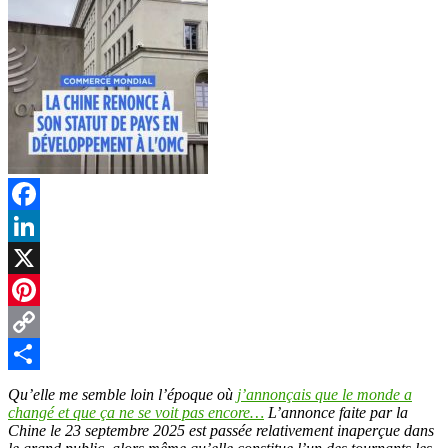
Facebook
LinkedIn
X
Pinterest
Copy
Link
Partager
Qu’elle me semble loin l’époque où
j’annonçais que le monde a
changé et que ça ne se voit pas encore…
L’annonce faite par la
Chine le 23 septembre 2025 est passée relativement inaperçue dans