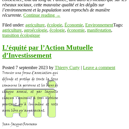
réseaux sociaux, cette mauvaise qualité et les dégâts sur
l’environnement et la population sont reprochés de manière
récurrente.
Continue reading
→
Filed under:
agriculture
,
écologie
,
Économie
,
Environnement
Tags:
agriculture
,
agroécologie
,
écologie
,
économie
,
manifestation
,
transition écologique
L’équité par l’Action Mutuelle
d’Investissement
Posted
7 septembre 2023
by
Thierry Curty
|
Leave a comment