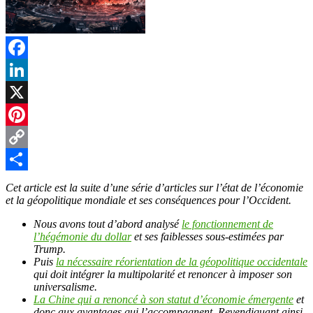
Facebook
LinkedIn
X
Pinterest
Copy
Link
Partager
Cet article est la suite d’une série d’articles sur l’état de l’économie
et la géopolitique mondiale et ses conséquences pour l’Occident.
Nous avons tout d’abord analysé
le fonctionnement de
l’hégémonie du dollar
et ses faiblesses sous-estimées par
Trump.
Puis
la nécessaire réorientation de la géopolitique occidentale
qui doit intégrer la multipolarité et renoncer à imposer son
universalisme.
La Chine qui a renoncé à son statut d’économie émergente
et
donc aux avantages qui l’accompagnent. Revendiquant ainsi