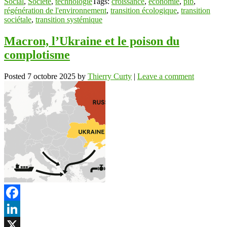
Social
,
Société
,
technologie
Tags:
croissance
,
économie
,
pib
,
régénération de l'environnement
,
transition écologique
,
transition
sociétale
,
transition systémique
Macron, l’Ukraine et le poison du
complotisme
Posted
7 octobre 2025
by
Thierry Curty
|
Leave a comment
Facebook
LinkedIn