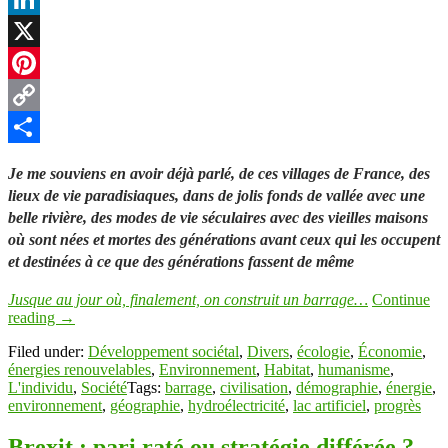
LinkedIn
X
Pinterest
Copy
Link
Partager
Je me souviens en avoir déjà parlé, de ces villages de France, des
lieux de vie paradisiaques, dans de jolis fonds de vallée avec une
belle rivière, des modes de vie séculaires avec des vieilles maisons
où sont nées et mortes des générations avant ceux qui les occupent
et destinées à ce que des générations fassent de même
Jusque au jour où, finalement, on construit un barrage…
Continue
reading
→
Filed under:
Développement sociétal
,
Divers
,
écologie
,
Économie
,
énergies renouvelables
,
Environnement
,
Habitat
,
humanisme
,
L'individu
,
Société
Tags:
barrage
,
civilisation
,
démographie
,
énergie
,
environnement
,
géographie
,
hydroélectricité
,
lac artificiel
,
progrès
Brexit : pari raté ou stratégie différée ?