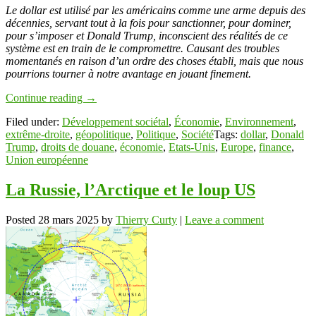
Link
Partager
Le dollar est utilisé par les américains comme une arme depuis des
décennies, servant tout à la fois pour sanctionner, pour dominer,
pour s’imposer et Donald Trump, inconscient des réalités de ce
système est en train de le compromettre. Causant des troubles
momentanés en raison d’un ordre des choses établi, mais que nous
pourrions tourner à notre avantage en jouant finement.
Continue reading
→
Filed under:
Développement sociétal
,
Économie
,
Environnement
,
extrême-droite
,
géopolitique
,
Politique
,
Société
Tags:
dollar
,
Donald
Trump
,
droits de douane
,
économie
,
Etats-Unis
,
Europe
,
finance
,
Union européenne
La Russie, l’Arctique et le loup US
Posted
28 mars 2025
by
Thierry Curty
|
Leave a comment