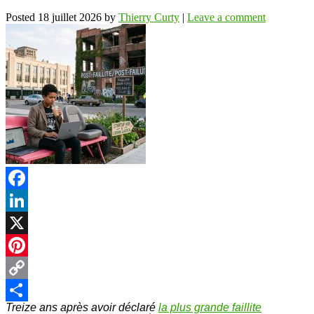
Posted
18 juillet 2026
by
Thierry Curty
|
Leave a comment
Facebook
LinkedIn
X
Pinterest
Copy
Treize ans après avoir déclaré
la plus grande faillite
Link
Partager