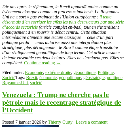
Link
Partager
Dix ans après le référendum, le Brexit apparaît moins comme un
événement clos que comme un processus inachevé. Le Royaume-
Uni ne « sort » pas vraiment de l’Union européenne :
il tente
désormais d’en corriger les effets les plus destructeurs par une série
d’accords sectoriels
(article complet en-bas), tout en s’interdisant
politiquement d’en rouvrir le débat central. Cette situation
intermédiaire alimente une lecture classique — celle d’un pari
politique perdu — mais autorise aussi une interprétation plus
stratégique, plus dérangeante : le Brexit comme étape transitoire
d’un réalignement géopolitique de long terme. Cet article assume
de tenir ensemble ces deux lectures. Elles ne s’excluent pas. Elles se
complètent.
Continue reading
→
Filed under:
Économie
,
extrême-droite
,
géopolitique
,
Politique
,
Société
Tags:
Brexit
,
économie
,
géopolitique
,
géostratégie
,
politique
,
Royaume-Uni
,
société
Venezuela : Trump ne cherche pas le
pétrole mais le recentrage stratégique de
l’Occident
Posted
7 janvier 2026
by
Thierry Curty
|
Leave a comment