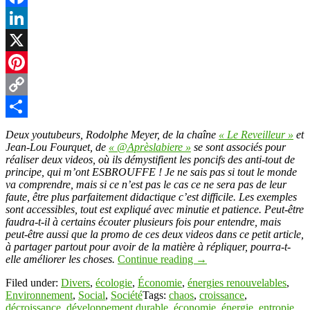
Facebook
LinkedIn
X
Pinterest
Copy
Link
Partager
Deux youtubeurs, Rodolphe Meyer, de la chaîne
« Le Reveilleur »
et
Jean-Lou Fourquet, de
« @Aprèslabiere »
se sont associés pour
réaliser deux videos, où ils démystifient les poncifs des anti-tout de
principe, qui m’ont ESBROUFFE ! Je ne sais pas si tout le monde
va comprendre, mais si ce n’est pas le cas ce ne sera pas de leur
faute, être plus parfaitement didactique c’est difficile. Les exemples
sont accessibles, tout est expliqué avec minutie et patience. Peut-être
faudra-t-il à certains écouter plusieurs fois pour entendre, mais
peut-être aussi que la promo de ces deux videos dans ce petit article,
à partager partout pour avoir de la matière à répliquer, pourra-t-
elle améliorer les choses.
Continue reading
→
Filed under:
Divers
,
écologie
,
Économie
,
énergies renouvelables
,
Environnement
,
Social
,
Société
Tags:
chaos
,
croissance
,
décroissance
,
développement durable
,
économie
,
énergie
,
entropie
,