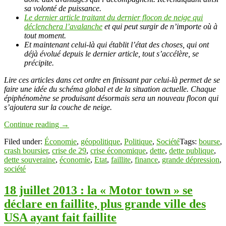
sa volonté de puissance.
Le dernier article traitant du dernier flocon de neige qui
déclenchera l’avalanche
et qui peut surgir de n’importe où à
tout moment.
Et maintenant celui-là qui établit l’état des choses, qui ont
déjà évolué depuis le dernier article, tout s’accélère, se
précipite.
Lire ces articles dans cet ordre en finissant par celui-là permet de se
faire une idée du schéma global et de la situation actuelle. Chaque
épiphénomène se produisant désormais sera un nouveau flocon qui
s’ajoutera sur la couche de neige.
Continue reading
→
Filed under:
Économie
,
géopolitique
,
Politique
,
Société
Tags:
bourse
,
crash boursier
,
crise de 29
,
crise économique
,
dette
,
dette publique
,
dette souveraine
,
économie
,
Etat
,
faillite
,
finance
,
grande dépression
,
société
18 juillet 2013 : la « Motor town » se
déclare en faillite, plus grande ville des
USA ayant fait faillite