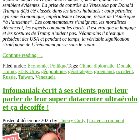
semblent évidentes. La prise de contrôle du Venezuela par Donald
Trump a déjà été classée dans les tiroirs habituels : coup pétrolier,
cynisme économique, impérialisme classique, retour de l’Amérique
“à l’ancienne”. Les commentateurs s’indignent, les moralistes
dénoncent, les experts comptent les barils. Il est vrai que le langage
et les postures de Trump n’aident pas. Néanmoins il n’est que
président des USA et pendant ce temps, la véritable signification
stratégique de l’événement passe sous le radar.
Continue reading
→
Filed under:
Économie
,
Politique
Tags:
Chine
,
diplomatie
,
Donald
Trump
,
Etats-Unis
,
géopolitique
,
géostratégie
,
groenland
,
occident
,
Russie
,
Taïwan
,
Venezuela
Infomaniak écrit à ses clients pour leur
parler de leur super datacenter ultraécolo
et ça décoiffe !
Posted
4 décembre 2025
by
Thierry Curty
|
Leave a comment