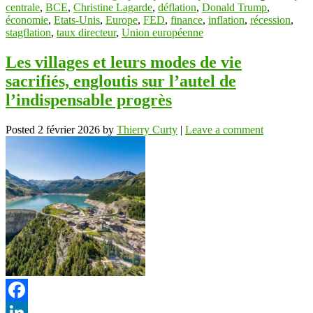
centrale
,
BCE
,
Christine Lagarde
,
déflation
,
Donald Trump
,
économie
,
Etats-Unis
,
Europe
,
FED
,
finance
,
inflation
,
récession
,
stagflation
,
taux directeur
,
Union européenne
Les villages et leurs modes de vie
sacrifiés, engloutis sur l’autel de
l’indispensable progrès
Posted
2 février 2026
by
Thierry Curty
|
Leave a comment
Facebook