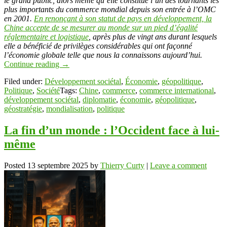
le grand public, alors même qu’elle constitue l’un des tournants les
plus importants du commerce mondial depuis son entrée à l’OMC
en 2001.
En renonçant à son statut de pays en développement, la
Chine accepte de se mesurer au monde sur un pied d’égalité
réglementaire et logistique
, après plus de vingt ans durant lesquels
elle a bénéficié de privilèges considérables qui ont façonné
l’économie globale telle que nous la connaissons aujourd’hui.
Continue reading
→
Filed under:
Développement sociétal
,
Économie
,
géopolitique
,
Politique
,
Société
Tags:
Chine
,
commerce
,
commerce international
,
développement sociétal
,
diplomatie
,
économie
,
géopolitique
,
géostratégie
,
mondialisation
,
politique
La fin d’un monde : l’Occident face à lui-
même
Posted
13 septembre 2025
by
Thierry Curty
|
Leave a comment