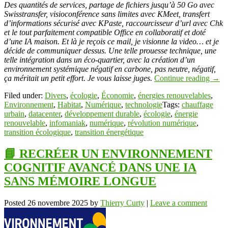
Des quantités de services, partage de fichiers jusqu’à 50 Go avec
Swisstransfer, visioconférence sans limites avec KMeet, transfert
d’informations sécurisé avec KPaste, raccourcisseur d’url avec Chk
et le tout parfaitement compatible Office en collaboratif et doté
d’une IA maison. Et là je reçois ce mail, je visionne la video… et je
décide de communiquer dessus. Une telle prouesse technique, une
telle intégration dans un éco-quartier, avec la création d’un
environnement systémique négatif en carbone, pas neutre, négatif,
ça méritait un petit effort. Je vous laisse juges.
Continue reading
→
Filed under:
Divers
,
écologie
,
Économie
,
énergies renouvelables
,
Environnement
,
Habitat
,
Numérique
,
technologie
Tags:
chauffage
urbain
,
datacenter
,
développement durable
,
écologie
,
énergie
renouvelable
,
infomaniak
,
numérique
,
révolution numérique
,
transition écologique
,
transition énergétique
📘 RECRÉER UN ENVIRONNEMENT
COGNITIF AVANCÉ DANS UNE IA
SANS MÉMOIRE LONGUE
Posted
26 novembre 2025
by
Thierry Curty
|
Leave a comment