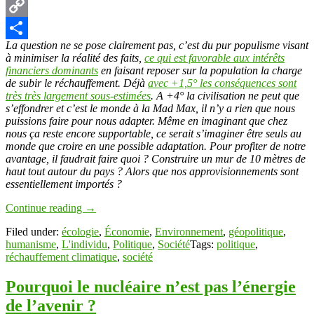
Pinterest
Copy
La question ne se pose clairement pas, c’est du pur populisme visant
Link
Partager
à minimiser la réalité des faits,
ce qui est favorable aux intérêts
financiers dominants
en faisant reposer sur la population la charge
de subir le réchauffement. Déjà
avec +1,5° les conséquences sont
très très largement sous-estimées
. A +4° la civilisation ne peut que
s’effondrer et c’est le monde à la Mad Max, il n’y a rien que nous
puissions faire pour nous adapter. Même en imaginant que chez
nous ça reste encore supportable, ce serait s’imaginer être seuls au
monde que croire en une possible adaptation. Pour profiter de notre
avantage, il faudrait faire quoi ? Construire un mur de 10 mètres de
haut tout autour du pays ? Alors que nos approvisionnements sont
essentiellement importés ?
Continue reading
→
Filed under:
écologie
,
Économie
,
Environnement
,
géopolitique
,
humanisme
,
L'individu
,
Politique
,
Société
Tags:
politique
,
réchauffement climatique
,
société
Pourquoi le nucléaire n’est pas l’énergie
de l’avenir ?