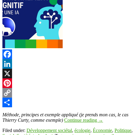
Facebook
LinkedIn
X
Pinterest
Copy
Link
Partager
Méthode, principes et exemple appliqué (je prends mon cas, le cas
Thierry Curty, comme exemple)
Continue reading
→
Filed under:
Développement sociétal
,
écologie
,
Économie
,
Politique
,