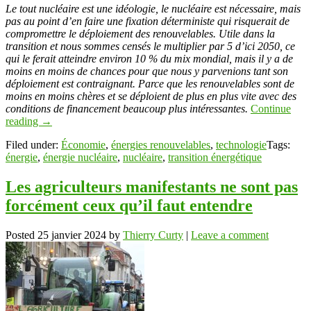
Link
Partager
Le tout nucléaire est une idéologie, le nucléaire est nécessaire, mais
pas au point d’en faire une fixation déterministe qui risquerait de
compromettre le déploiement des renouvelables. Utile dans la
transition et nous sommes censés le multiplier par 5 d’ici 2050, ce
qui le ferait atteindre environ 10 % du mix mondial, mais il y a de
moins en moins de chances pour que nous y parvenions tant son
déploiement est contraignant. Parce que les renouvelables sont de
moins en moins chères et se déploient de plus en plus vite avec des
conditions de financement beaucoup plus intéressantes.
Continue
reading
→
Filed under:
Économie
,
énergies renouvelables
,
technologie
Tags:
énergie
,
énergie nucléaire
,
nucléaire
,
transition énergétique
Les agriculteurs manifestants ne sont pas
forcément ceux qu’il faut entendre
Posted
25 janvier 2024
by
Thierry Curty
|
Leave a comment