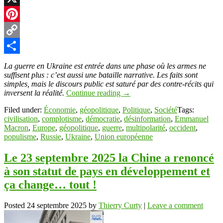
X
Pinterest
Copy
Link
Partager
La guerre en Ukraine est entrée dans une phase où les armes ne
suffisent plus : c’est aussi une bataille narrative. Les faits sont
simples, mais le discours public est saturé par des contre-récits qui
inversent la réalité.
Continue reading
→
Filed under:
Économie
,
géopolitique
,
Politique
,
Société
Tags:
civilisation
,
complotisme
,
démocratie
,
désinformation
,
Emmanuel
Macron
,
Europe
,
géopolitique
,
guerre
,
multipolarité
,
occident
,
populisme
,
Russie
,
Ukraine
,
Union européenne
Le 23 septembre 2025 la Chine a renoncé
à son statut de pays en développement et
ça change… tout !
Posted
24 septembre 2025
by
Thierry Curty
|
Leave a comment