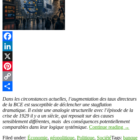
Facebook
LinkedIn
X
Pinterest
Copy
Link
Partager
Dans les circonstances actuelles, l’augmentation des taux directeurs
de la BCE est susceptible de déclencher une stagflation
dramatique. Il existe une analogie structurelle avec l’épisode de la
crise de 1929 il y a un siècle, qui reposait sur des causes
sensiblement différentes, mais des conséquences potentiellement
comparables dans leur logique systémique.
Continue reading
→
Filed under:
Économie
,
géopolitique
,
Politique
,
Société
Tags:
banque