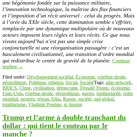
une hégémonie fondée sur la puissance militaire,
l’innovation technologique, la maîtrise des flux financiers
et l’imposition d’un récit universel : celui du progrès. Mais
à l’orée du XXIe siècle, cette domination semble s’effriter,
remplacée par une dynamique multipolaire où de nouveaux
acteurs imposent leurs règles et leurs récits. Ce que nous
vivons aujourd’hui n’est pas une simple crise
conjoncturelle ni une réorganisation passagère : c’est un
basculement civilisationnel, une transition d’ordre mondial
qui redistribue le centre de gravité de la planète.
Continue
reading
→
Filed under:
Développement sociétal
,
Économie
,
extrême-droite
,
géopolitique
,
Politique
,
religion
,
Social
,
Société
Tags:
atlas network
,
BRICS
,
Chine
,
civilisation
,
démocratie
,
Donald Trump
,
économie
,
Etats-Unis
,
extrême-droite
,
géopolitique
,
guerre
,
multipolarité
,
ordre
mondial
,
progrès
,
réseau Atlas
,
Russie
,
société
,
sud global
,
totalitarisme
,
Vladimir Poutine
,
xi jinping
Trump et l’arme à double tranchant du
dollar : qui tient le couteau par le
manche ?