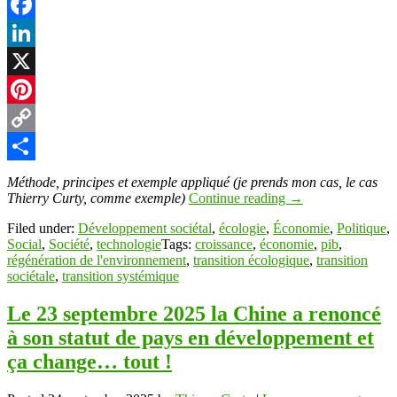
Facebook
LinkedIn
X
Pinterest
Copy
Link
Partager
Méthode, principes et exemple appliqué (je prends mon cas, le cas
Thierry Curty, comme exemple)
Continue reading
→
Filed under:
Développement sociétal
,
écologie
,
Économie
,
Politique
,
Social
,
Société
,
technologie
Tags:
croissance
,
économie
,
pib
,
régénération de l'environnement
,
transition écologique
,
transition
sociétale
,
transition systémique
Le 23 septembre 2025 la Chine a renoncé
à son statut de pays en développement et
ça change… tout !