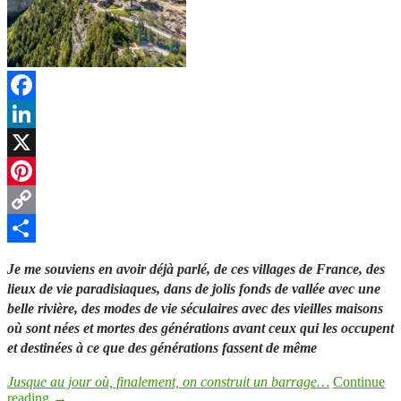
Facebook
LinkedIn
X
Pinterest
Copy
Link
Partager
Je me souviens en avoir déjà parlé, de ces villages de France, des
lieux de vie paradisiaques, dans de jolis fonds de vallée avec une
belle rivière, des modes de vie séculaires avec des vieilles maisons
où sont nées et mortes des générations avant ceux qui les occupent
et destinées à ce que des générations fassent de même
Jusque au jour où, finalement, on construit un barrage…
Continue
reading
→