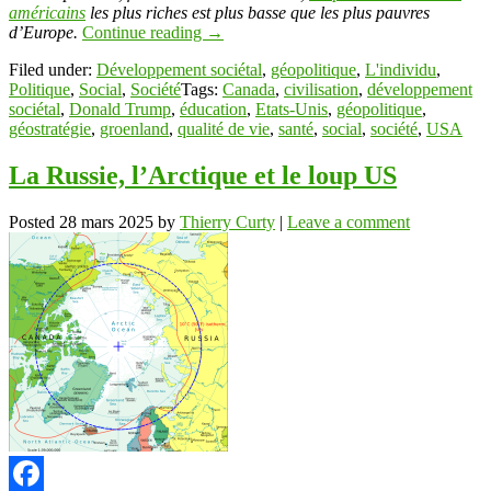
américains
les plus riches est plus basse que les plus pauvres
d’Europe.
Continue reading
→
Filed under:
Développement sociétal
,
géopolitique
,
L'individu
,
Politique
,
Social
,
Société
Tags:
Canada
,
civilisation
,
développement
sociétal
,
Donald Trump
,
éducation
,
Etats-Unis
,
géopolitique
,
géostratégie
,
groenland
,
qualité de vie
,
santé
,
social
,
société
,
USA
La Russie, l’Arctique et le loup US
Posted
28 mars 2025
by
Thierry Curty
|
Leave a comment