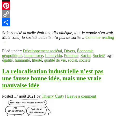
X
Pinterest
Copy
Link
Partager
Si la société actuelle était une discothèque, tout le monde s’en irait.
Mais voilà, la société actuelle n’a pas de sortie…
Continue reading
→
Filed under:
Développement sociétal
,
Divers
,
Économie
,
géopolitique
,
humanisme
,
L'individu
,
Politique
,
Social
,
Société
Tags:
égalité
,
humanité
,
liberté
,
qualité de vie
,
social
,
société
La relocalisation industrielle n’est pas
une fausse bonne idée, mais une vraie
mauvaise idée
Posted
17 août 2021
by
Thierry Curty
|
Leave a comment