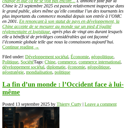
changé et que ça ne se voit pas encore…
L’annonce faite par la
Chine le 23 septembre 2025 est passée relativement inaperçue dans
le grand public, alors même qu’elle constitue l’un des tournants les
plus importants du commerce mondial depuis son entrée à l’OMC
en 2001.
En renonçant à son statut de pays en développement, la
Chine accepte de se mesurer au monde sur un pied d’égalité
réglementaire et logistique
, après plus de vingt ans durant lesquels
elle a bénéficié de privilèges considérables qui ont façonné
l’économie globale telle que nous la connaissons aujourd’hui.
Continue reading
→
Filed under:
Développement sociétal
,
Économie
,
géopolitique
,
Politique
,
Société
Tags:
Chine
,
commerce
,
commerce international
,
développement sociétal
,
diplomatie
,
économie
,
géopolitique
,
géostratégie
,
mondialisation
,
politique
La fin d’un monde : l’Occident face à lui-
même
Posted
13 septembre 2025
by
Thierry Curty
|
Leave a comment