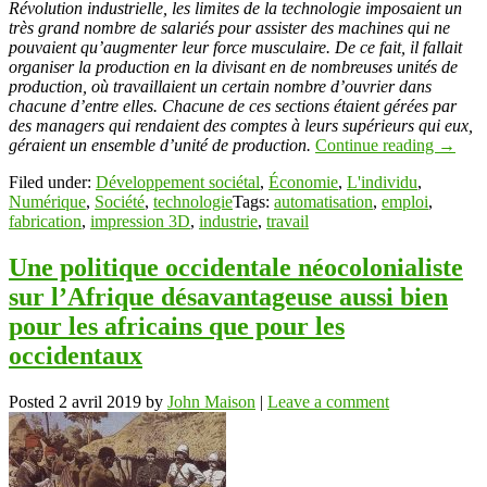
Révolution industrielle, les limites de la technologie imposaient un
très grand nombre de salariés pour assister des machines qui ne
pouvaient qu’augmenter leur force musculaire. De ce fait, il fallait
organiser la production en la divisant en de nombreuses unités de
production, où travaillaient un certain nombre d’ouvrier dans
chacune d’entre elles. Chacune de ces sections étaient gérées par
des managers qui rendaient des comptes à leurs supérieurs qui eux,
géraient un ensemble d’unité de production.
Continue reading
→
Filed under:
Développement sociétal
,
Économie
,
L'individu
,
Numérique
,
Société
,
technologie
Tags:
automatisation
,
emploi
,
fabrication
,
impression 3D
,
industrie
,
travail
Une politique occidentale néocolonialiste
sur l’Afrique désavantageuse aussi bien
pour les africains que pour les
occidentaux
Posted
2 avril 2019
by
John Maison
|
Leave a comment