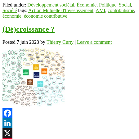
Filed under:
Développement sociétal
,
Économie
,
Politique
,
Social
,
Société
Tags:
Action Mutuelle d'Investissement
,
AMI
,
contributisme
,
économie
,
économie contributive
(Dé)croissance ?
Posted
7 juin 2023
by
Thierry Curty
|
Leave a comment
Facebook
LinkedIn