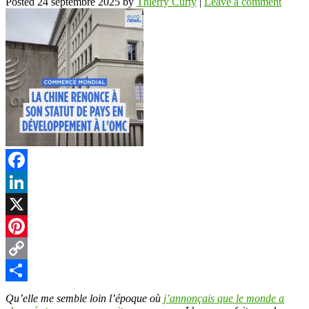
Posted
24 septembre 2025
by
Thierry Curty
|
Leave a comment
Facebook
LinkedIn
X
Pinterest
Copy
Link
Partager
Qu’elle me semble loin l’époque où
j’annonçais que le monde a