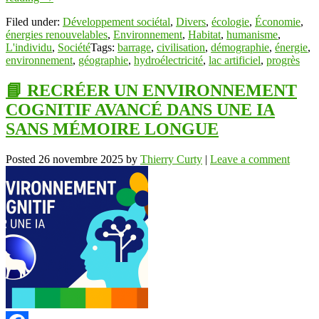
Filed under:
Développement sociétal
,
Divers
,
écologie
,
Économie
,
énergies renouvelables
,
Environnement
,
Habitat
,
humanisme
,
L'individu
,
Société
Tags:
barrage
,
civilisation
,
démographie
,
énergie
,
environnement
,
géographie
,
hydroélectricité
,
lac artificiel
,
progrès
📘 RECRÉER UN ENVIRONNEMENT
COGNITIF AVANCÉ DANS UNE IA
SANS MÉMOIRE LONGUE
Posted
26 novembre 2025
by
Thierry Curty
|
Leave a comment