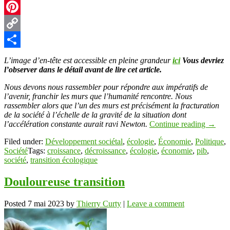
X
Pinterest
Copy
Link
Partager
L’image d’en-tête est accessible en pleine grandeur
ici
Vous devriez
l’observer dans le détail avant de lire cet article.
Nous devons nous rassembler pour répondre aux impératifs de
l’avenir, franchir les murs que l’humanité rencontre. Nous
rassembler alors que l’un des murs est précisément la fracturation
de la société à l’échelle de la gravité de la situation dont
l’accélération constante aurait ravi Newton.
Continue reading
→
Filed under:
Développement sociétal
,
écologie
,
Économie
,
Politique
,
Société
Tags:
croissance
,
décroissance
,
écologie
,
économie
,
pib
,
société
,
transition écologique
Douloureuse transition
Posted
7 mai 2023
by
Thierry Curty
|
Leave a comment