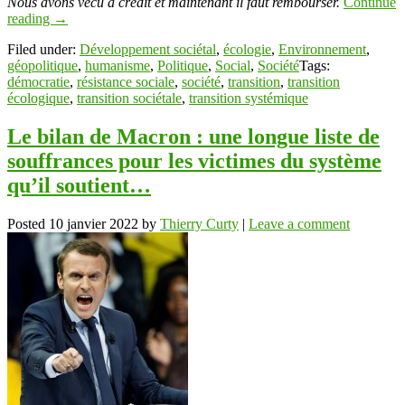
Nous avons vécu à crédit et maintenant il faut rembourser.
Continue
reading
→
Filed under:
Développement sociétal
,
écologie
,
Environnement
,
géopolitique
,
humanisme
,
Politique
,
Social
,
Société
Tags:
démocratie
,
résistance sociale
,
société
,
transition
,
transition
écologique
,
transition sociétale
,
transition systémique
Le bilan de Macron : une longue liste de
souffrances pour les victimes du système
qu’il soutient…
Posted
10 janvier 2022
by
Thierry Curty
|
Leave a comment