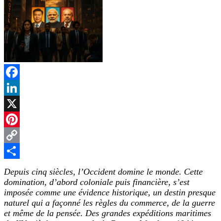
Facebook
LinkedIn
X
Pinterest
Copy
Link
Partager
Depuis cinq siècles, l’Occident domine le monde. Cette
domination, d’abord coloniale puis financière, s’est
imposée comme une évidence historique, un destin presque
naturel qui a façonné les règles du commerce, de la guerre
et même de la pensée. Des grandes expéditions maritimes