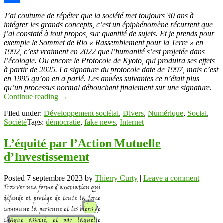
Link
Partager
J’ai coutume de répéter que la société met toujours 30 ans à
intégrer les grands concepts, c’est un épiphénomène récurrent que
j’ai constaté à tout propos, sur quantité de sujets. Et je prends pour
exemple le Sommet de Rio « Rassemblement pour la Terre » en
1992, c’est vraiment en 2022 que l’humanité s’est projetée dans
l’écologie. Ou encore le Protocole de Kyoto, qui produira ses effets
à partir de 2025. La signature du protocole date de 1997, mais c’est
en 1995 qu’on en a parlé. Les années suivantes ce n’était plus
qu’un processus normal débouchant finalement sur une signature.
Continue reading
→
Filed under:
Développement sociétal
,
Divers
,
Numérique
,
Social
,
Société
Tags:
démocratie
,
fake news
,
Internet
L’équité par l’Action Mutuelle
d’Investissement
Posted
7 septembre 2023
by
Thierry Curty
|
Leave a comment