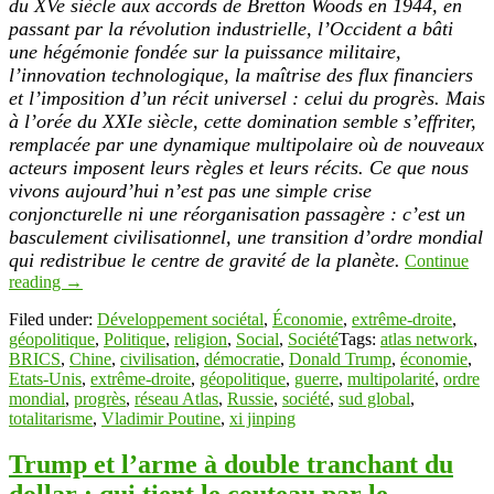
du XVe siècle aux accords de Bretton Woods en 1944, en
passant par la révolution industrielle, l’Occident a bâti
une hégémonie fondée sur la puissance militaire,
l’innovation technologique, la maîtrise des flux financiers
et l’imposition d’un récit universel : celui du progrès. Mais
à l’orée du XXIe siècle, cette domination semble s’effriter,
remplacée par une dynamique multipolaire où de nouveaux
acteurs imposent leurs règles et leurs récits. Ce que nous
vivons aujourd’hui n’est pas une simple crise
conjoncturelle ni une réorganisation passagère : c’est un
basculement civilisationnel, une transition d’ordre mondial
qui redistribue le centre de gravité de la planète.
Continue
reading
→
Filed under:
Développement sociétal
,
Économie
,
extrême-droite
,
géopolitique
,
Politique
,
religion
,
Social
,
Société
Tags:
atlas network
,
BRICS
,
Chine
,
civilisation
,
démocratie
,
Donald Trump
,
économie
,
Etats-Unis
,
extrême-droite
,
géopolitique
,
guerre
,
multipolarité
,
ordre
mondial
,
progrès
,
réseau Atlas
,
Russie
,
société
,
sud global
,
totalitarisme
,
Vladimir Poutine
,
xi jinping
Trump et l’arme à double tranchant du