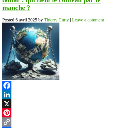
dollar : qui tient le couteau par le
manche ?
Posted
6 avril 2025
by
Thierry Curty
|
Leave a comment
Facebook
LinkedIn
X
Pinterest