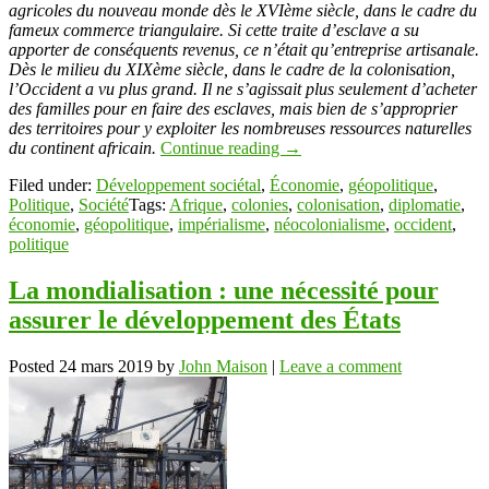
agricoles du nouveau monde dès le XVIème siècle, dans le cadre du
fameux commerce triangulaire. Si cette traite d’esclave a su
apporter de conséquents revenus, ce n’était qu’entreprise artisanale.
Dès le milieu du XIXème siècle, dans le cadre de la colonisation,
l’Occident a vu plus grand. Il ne s’agissait plus seulement d’acheter
des familles pour en faire des esclaves, mais bien de s’approprier
des territoires pour y exploiter les nombreuses ressources naturelles
du continent africain.
Continue reading
→
Filed under:
Développement sociétal
,
Économie
,
géopolitique
,
Politique
,
Société
Tags:
Afrique
,
colonies
,
colonisation
,
diplomatie
,
économie
,
géopolitique
,
impérialisme
,
néocolonialisme
,
occident
,
politique
La mondialisation : une nécessité pour
assurer le développement des États
Posted
24 mars 2019
by
John Maison
|
Leave a comment