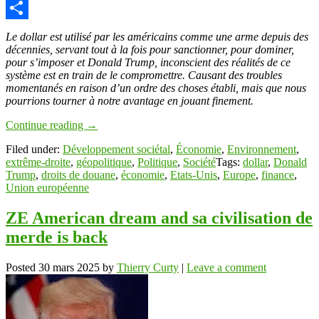
Copy
Link
Partager
Le dollar est utilisé par les américains comme une arme depuis des
décennies, servant tout à la fois pour sanctionner, pour dominer,
pour s’imposer et Donald Trump, inconscient des réalités de ce
système est en train de le compromettre. Causant des troubles
momentanés en raison d’un ordre des choses établi, mais que nous
pourrions tourner à notre avantage en jouant finement.
Continue reading
→
Filed under:
Développement sociétal
,
Économie
,
Environnement
,
extrême-droite
,
géopolitique
,
Politique
,
Société
Tags:
dollar
,
Donald
Trump
,
droits de douane
,
économie
,
Etats-Unis
,
Europe
,
finance
,
Union européenne
ZE American dream and sa civilisation de
merde is back
Posted
30 mars 2025
by
Thierry Curty
|
Leave a comment