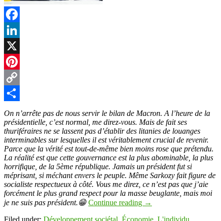
Facebook
LinkedIn
X
Pinterest
Copy
Link
Partager
On n’arrête pas de nous servir le bilan de Macron. A l’heure de la
présidentielle, c’est normal, me direz-vous. Mais de fait ses
thuriféraires ne se lassent pas d’établir des litanies de louanges
interminables sur lesquelles il est véritablement crucial de revenir.
Parce que la vérité est tout-de-même bien moins rose que prétendu.
La réalité est que cette gouvernance est la plus abominable, la plus
horrifique, de la 5ème république. Jamais un président fut si
méprisant, si méchant envers le peuple. Même Sarkozy fait figure de
socialiste respectueux à côté. Vous me direz, ce n’est pas que j’aie
forcément le plus grand respect pour la masse beuglante, mais moi
je ne suis pas président.😁
Continue reading
→
Filed under:
Développement sociétal
,
Économie
,
L'individu
,