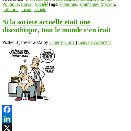
Politique
,
Social
,
Société
Tags:
économie
,
Emmanuel Macron
,
politique
,
social
,
société
Si la société actuelle était une
discothèque, tout le monde s’en irait
Posted
3 janvier 2022
by
Thierry Curty
|
Leave a comment
Facebook
LinkedIn