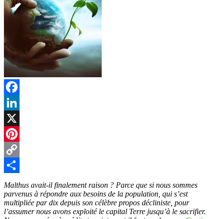
Facebook
LinkedIn
X
Pinterest
Copy
Link
Partager
Malthus avait-il finalement raison ? Parce que si nous sommes
parvenus à répondre aux besoins de la population, qui s’est
multipliée par dix depuis son célèbre propos décliniste, pour
l’assumer nous avons exploité le capital Terre jusqu’à le sacrifier.