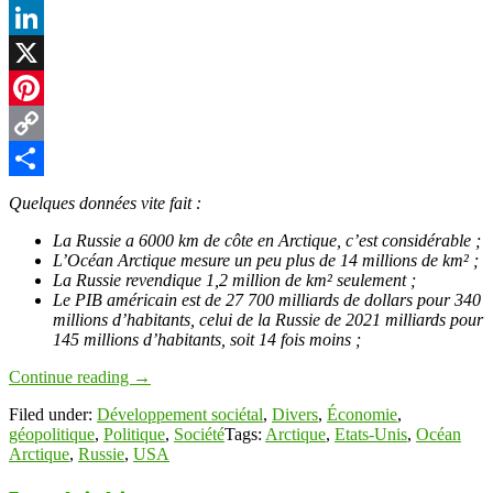
Facebook
LinkedIn
X
Pinterest
Copy
Link
Partager
Quelques données vite fait :
La Russie a 6000 km de côte en Arctique, c’est considérable ;
L’Océan Arctique mesure un peu plus de 14 millions de km² ;
La Russie revendique 1,2 million de km² seulement ;
Le PIB américain est de 27 700 milliards de dollars pour 340
millions d’habitants, celui de la Russie de 2021 milliards pour
145 millions d’habitants, soit 14 fois moins ;
Continue reading
→
Filed under:
Développement sociétal
,
Divers
,
Économie
,
géopolitique
,
Politique
,
Société
Tags:
Arctique
,
Etats-Unis
,
Océan
Arctique
,
Russie
,
USA