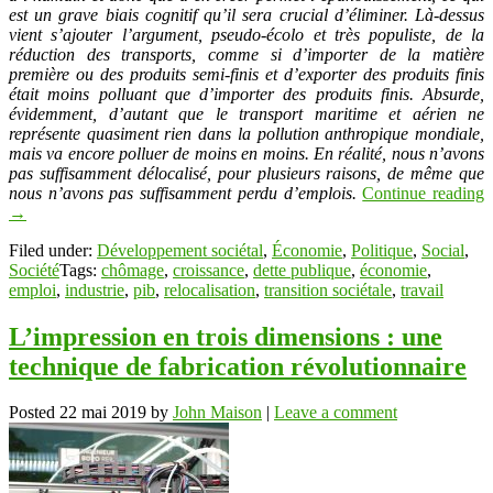
est un grave biais cognitif qu’il sera crucial d’éliminer. Là-dessus
vient s’ajouter l’argument, pseudo-écolo et très populiste, de la
réduction des transports, comme si d’importer de la matière
première ou des produits semi-finis et d’exporter des produits finis
était moins polluant que d’importer des produits finis. Absurde,
évidemment, d’autant que le transport maritime et aérien ne
représente quasiment rien dans la pollution anthropique mondiale,
mais va encore polluer de moins en moins. En réalité, nous n’avons
pas suffisamment délocalisé, pour plusieurs raisons, de même que
nous n’avons pas suffisamment perdu d’emplois.
Continue reading
→
Filed under:
Développement sociétal
,
Économie
,
Politique
,
Social
,
Société
Tags:
chômage
,
croissance
,
dette publique
,
économie
,
emploi
,
industrie
,
pib
,
relocalisation
,
transition sociétale
,
travail
L’impression en trois dimensions : une
technique de fabrication révolutionnaire
Posted
22 mai 2019
by
John Maison
|
Leave a comment