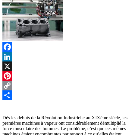
Facebook
LinkedIn
X
Pinterest
Copy
Link
Partager
Dès les débuts de la Révolution Industrielle au XIXème siècle, les
premières machines à vapeur ont considérablement démultiplié la
force musculaire des hommes. Le problème, c’est que ces mêmes
machines étaient encombrantes par rapport à ce qu’elles étaient