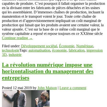
capables de produire. C’est pourquoi il fallait organiser la production
en la divisant entre les fabricants de pièces détachées et les usines
qui les assemblaient. D’immenses chaînes de production, incluant la
manutention et le transport voient le jour. Toute cette chaîne de
production et d’approvisionnement impliquait un coût marginal de
production qui faisait que les produits avaient une certaine valeur, la
valeur ajoutée. C’est sur la base de ce même coût marginal que le
système capitaliste a reposé et repose toujours en ce XXIème siècle
Continue reading
→
Filed under:
Développement sociétal
,
Économie
,
Numérique
,
technologie
Tags:
automatisation
,
économie
,
fabrication
,
impression
3D
,
industrie
La révolution numérique impose une
horizontalisation du management des
entreprises
Posted
12 mai 2019
by
John Maison
|
Leave a comment