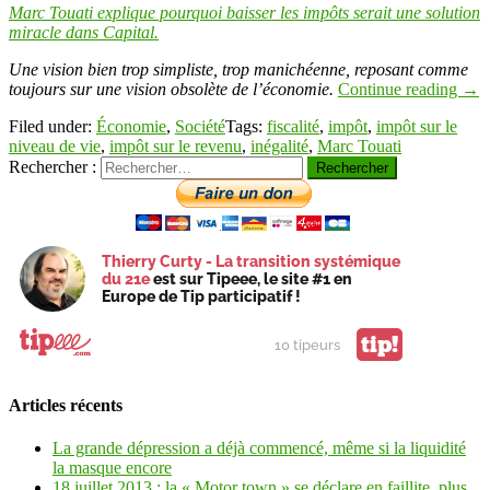
Link
Partager
Marc Touati explique pourquoi baisser les impôts serait une solution
miracle dans Capital.
Une vision bien trop simpliste, trop manichéenne, reposant comme
toujours sur une vision obsolète de l’économie.
Continue reading
→
Filed under:
Économie
,
Société
Tags:
fiscalité
,
impôt
,
impôt sur le
niveau de vie
,
impôt sur le revenu
,
inégalité
,
Marc Touati
Rechercher :
Thierry Curty - La transition systémique
du 21e
est sur Tipeee, le site #1 en
Europe de Tip participatif !
tip!
10 tipeurs
Articles récents
La grande dépression a déjà commencé, même si la liquidité
la masque encore
18 juillet 2013 : la « Motor town » se déclare en faillite, plus