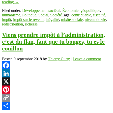
reading
→
Filed under:
Développement sociétal
,
Économie
,
géopolitique
,
humanisme
,
Politique
,
Social
,
Société
Tags:
contribuable
,
fiscalité
,
impôt
,
impôt sur le revenu
,
inégalité
,
mixité sociale
,
niveau de vie
,
redistribution
,
richesse
Viens prendre impôt à l’administration,
c’est du flan, faut que tu bouges, tu es le
couillon
Posted
9 septembre 2018
by
Thierry Curty
|
Leave a comment
Facebook
LinkedIn
X
Pinterest
Copy