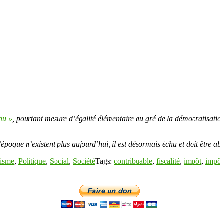
enu »
, pourtant mesure d’égalité élémentaire au gré de la démocratisati
oque n’existent plus aujourd’hui, il est désormais échu et doit être abol
isme
,
Politique
,
Social
,
Société
Tags:
contribuable
,
fiscalité
,
impôt
,
impô