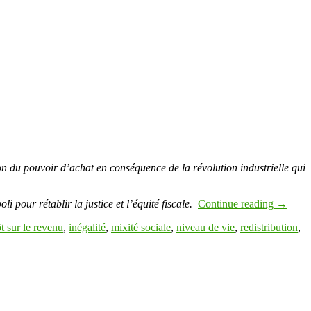
on du pouvoir d’achat en conséquence de la révolution industrielle qui
i pour rétablir la justice et l’équité fiscale.
Continue reading
→
t sur le revenu
,
inégalité
,
mixité sociale
,
niveau de vie
,
redistribution
,