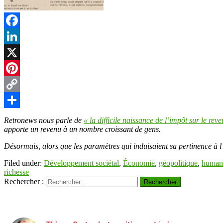
t
Facebook
LinkedIn
r
X
Pinterest
Copy
Link
Partager
Retronews nous parle de
« la difficile naissance de l’impôt sur le rev
apporte un revenu à un nombre croissant de gens.
Désormais, alors que les paramètres qui induisaient sa pertinence à l’ép
Filed under:
Développement sociétal
,
Économie
,
géopolitique
,
human
richesse
Rechercher :