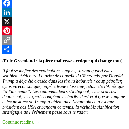
Facebook
LinkedIn
X
Pinterest
Copy
Link
Partager
(Et le Groenland : la pièce maîtresse arctique qui change tout)
Il faut se méfier des explications simples, surtout quand elles
semblent évidentes. La prise de contrôle du Venezuela par Donald
Trump a déjà été classée dans les tiroirs habituels : coup pétrolier,
cynisme économique, impérialisme classique, retour de l’Amérique
“à l’ancienne”. Les commentateurs s’indignent, les moralistes
dénoncent, les experts comptent les barils. Il est vrai que le langage
et les postures de Trump n’aident pas. Néanmoins il n’est que
président des USA et pendant ce temps, la véritable signification
stratégique de l’événement passe sous le radar.
Continue reading
→