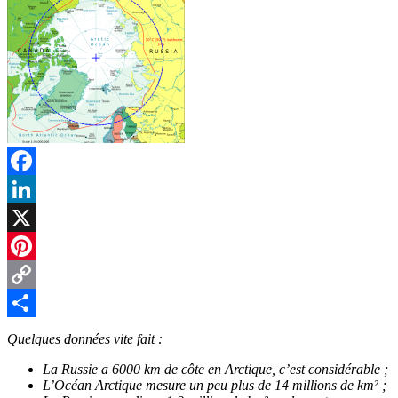
Facebook
LinkedIn
X
Pinterest
Copy
Link
Partager
Quelques données vite fait :
La Russie a 6000 km de côte en Arctique, c’est considérable ;
L’Océan Arctique mesure un peu plus de 14 millions de km² ;