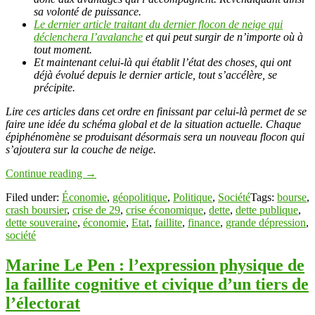
sa volonté de puissance.
Le dernier article traitant du dernier flocon de neige qui
déclenchera l’avalanche
et qui peut surgir de n’importe où à
tout moment.
Et maintenant celui-là qui établit l’état des choses, qui ont
déjà évolué depuis le dernier article, tout s’accélère, se
précipite.
Lire ces articles dans cet ordre en finissant par celui-là permet de se
faire une idée du schéma global et de la situation actuelle. Chaque
épiphénomène se produisant désormais sera un nouveau flocon qui
s’ajoutera sur la couche de neige.
Continue reading
→
Filed under:
Économie
,
géopolitique
,
Politique
,
Société
Tags:
bourse
,
crash boursier
,
crise de 29
,
crise économique
,
dette
,
dette publique
,
dette souveraine
,
économie
,
Etat
,
faillite
,
finance
,
grande dépression
,
société
Marine Le Pen : l’expression physique de
la faillite cognitive et civique d’un tiers de
l’électorat