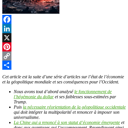
Facebook
LinkedIn
X
Pinterest
Copy
Link
Partager
Cet article est la suite d’une série d’articles sur l’état de l’économie
et la géopolitique mondiale et ses conséquences pour l’Occident.
Nous avons tout d’abord analysé
le fonctionnement de
l’hégémonie du dollar
et ses faiblesses sous-estimées par
Trump.
Puis
la nécessaire réorientation de la géopolitique occidentale
qui doit intégrer la multipolarité et renoncer à imposer son
universalisme.
La Chine qui a renoncé à son statut d’économie émergente
et
donc aux avantages qui l’accompagnent. Revendiquant ainsi