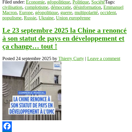
Filed under:
Économie
,
géopolitique
,
Politique
,
Société
Tags:
civilisation
,
complotisme
,
démocratie
,
désinformation
,
Emmanuel
Macron
,
Europe
,
géopolitique
,
guerre
,
multipolarité
,
occident
,
populisme
,
Russie
,
Ukraine
,
Union européenne
Le 23 septembre 2025 la Chine a renoncé
à son statut de pays en développement et
ça change… tout !
Posted
24 septembre 2025
by
Thierry Curty
|
Leave a comment