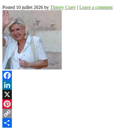
Posted
10 juillet 2026
by
Thierry Curty
|
Leave a comment
Facebook
LinkedIn
X
Pinterest
Copy
Link
Partager