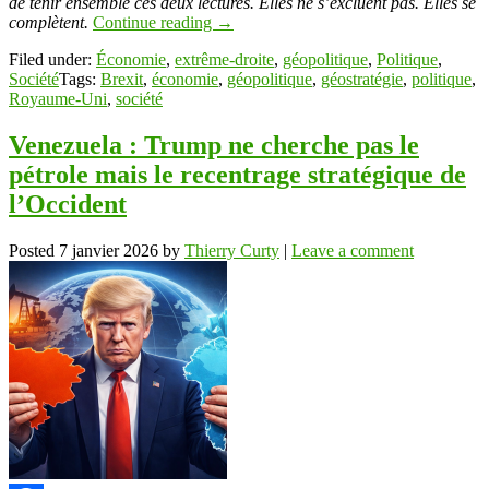
de tenir ensemble ces deux lectures. Elles ne s’excluent pas. Elles se
complètent.
Continue reading
→
Filed under:
Économie
,
extrême-droite
,
géopolitique
,
Politique
,
Société
Tags:
Brexit
,
économie
,
géopolitique
,
géostratégie
,
politique
,
Royaume-Uni
,
société
Venezuela : Trump ne cherche pas le
pétrole mais le recentrage stratégique de
l’Occident
Posted
7 janvier 2026
by
Thierry Curty
|
Leave a comment