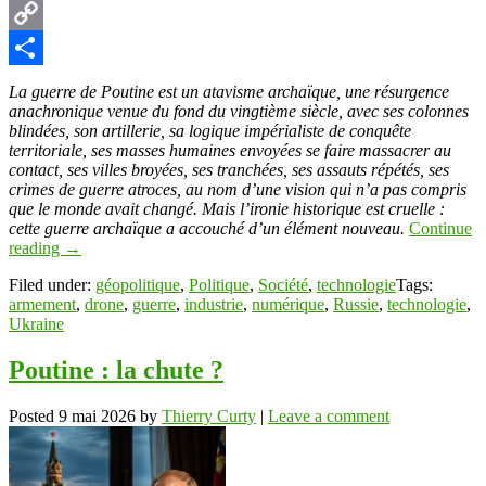
Pinterest
Copy
Link
Partager
La guerre de Poutine est un atavisme archaïque, une résurgence
anachronique venue du fond du vingtième siècle, avec ses colonnes
blindées, son artillerie, sa logique impérialiste de conquête
territoriale, ses masses humaines envoyées se faire massacrer au
contact, ses villes broyées, ses tranchées, ses assauts répétés, ses
crimes de guerre atroces, au nom d’une vision qui n’a pas compris
que le monde avait changé. Mais l’ironie historique est cruelle :
cette guerre archaïque a accouché d’un élément nouveau.
Continue
reading
→
Filed under:
géopolitique
,
Politique
,
Société
,
technologie
Tags:
armement
,
drone
,
guerre
,
industrie
,
numérique
,
Russie
,
technologie
,
Ukraine
Poutine : la chute ?
Posted
9 mai 2026
by
Thierry Curty
|
Leave a comment