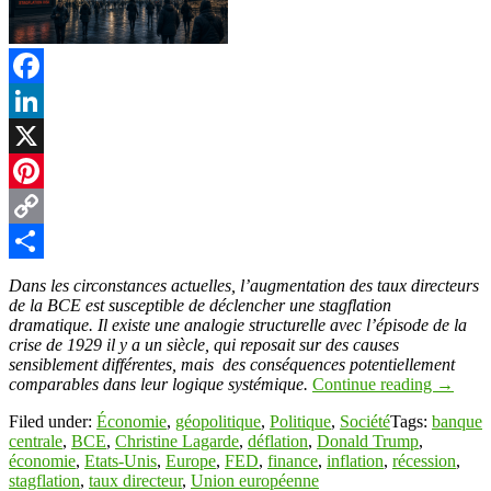
Facebook
LinkedIn
X
Pinterest
Copy
Link
Partager
Dans les circonstances actuelles, l’augmentation des taux directeurs
de la BCE est susceptible de déclencher une stagflation
dramatique. Il existe une analogie structurelle avec l’épisode de la
crise de 1929 il y a un siècle, qui reposait sur des causes
sensiblement différentes, mais des conséquences potentiellement
comparables dans leur logique systémique.
Continue reading
→
Filed under:
Économie
,
géopolitique
,
Politique
,
Société
Tags:
banque
centrale
,
BCE
,
Christine Lagarde
,
déflation
,
Donald Trump
,
économie
,
Etats-Unis
,
Europe
,
FED
,
finance
,
inflation
,
récession
,
stagflation
,
taux directeur
,
Union européenne