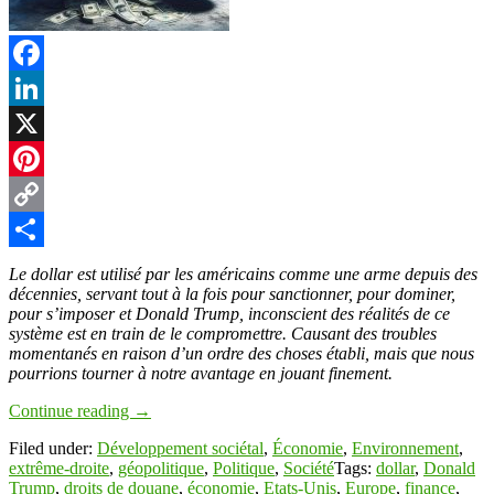
Facebook
LinkedIn
X
Pinterest
Copy
Link
Partager
Le dollar est utilisé par les américains comme une arme depuis des
décennies, servant tout à la fois pour sanctionner, pour dominer,
pour s’imposer et Donald Trump, inconscient des réalités de ce
système est en train de le compromettre. Causant des troubles
momentanés en raison d’un ordre des choses établi, mais que nous
pourrions tourner à notre avantage en jouant finement.
Continue reading
→
Filed under:
Développement sociétal
,
Économie
,
Environnement
,
extrême-droite
,
géopolitique
,
Politique
,
Société
Tags:
dollar
,
Donald
Trump
,
droits de douane
,
économie
,
Etats-Unis
,
Europe
,
finance
,