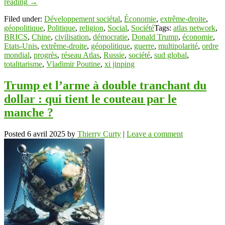
reading
→
Filed under:
Développement sociétal
,
Économie
,
extrême-droite
,
géopolitique
,
Politique
,
religion
,
Social
,
Société
Tags:
atlas network
,
BRICS
,
Chine
,
civilisation
,
démocratie
,
Donald Trump
,
économie
,
Etats-Unis
,
extrême-droite
,
géopolitique
,
guerre
,
multipolarité
,
ordre
mondial
,
progrès
,
réseau Atlas
,
Russie
,
société
,
sud global
,
totalitarisme
,
Vladimir Poutine
,
xi jinping
Trump et l’arme à double tranchant du
dollar : qui tient le couteau par le
manche ?
Posted
6 avril 2025
by
Thierry Curty
|
Leave a comment