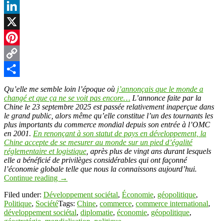
Facebook
LinkedIn
X
Pinterest
Copy
Link
Partager
Qu’elle me semble loin l’époque où
j’annonçais que le monde a
changé et que ça ne se voit pas encore…
L’annonce faite par la
Chine le 23 septembre 2025 est passée relativement inaperçue dans
le grand public, alors même qu’elle constitue l’un des tournants les
plus importants du commerce mondial depuis son entrée à l’OMC
en 2001.
En renonçant à son statut de pays en développement, la
Chine accepte de se mesurer au monde sur un pied d’égalité
réglementaire et logistique
, après plus de vingt ans durant lesquels
elle a bénéficié de privilèges considérables qui ont façonné
l’économie globale telle que nous la connaissons aujourd’hui.
Continue reading
→
Filed under:
Développement sociétal
,
Économie
,
géopolitique
,
Politique
,
Société
Tags:
Chine
,
commerce
,
commerce international
,
développement sociétal
,
diplomatie
,
économie
,
géopolitique
,