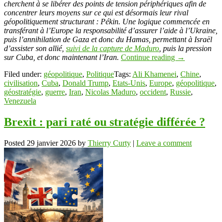
cherchent à se libérer des points de tension périphériques afin de
concentrer leurs moyens sur ce qui est désormais leur rival
géopolitiquement structurant : Pékin. Une logique commencée en
transférant à l’Europe la responsabilité d’assurer l’aide à l’Ukraine,
puis l’annihilation de Gaza et donc du Hamas, permettant à Israël
d’assister son allié,
suivi de la capture de Maduro
, puis la pression
sur Cuba, et donc maintenant l’Iran.
Continue reading
→
Filed under:
géopolitique
,
Politique
Tags:
Ali Khamenei
,
Chine
,
civilisation
,
Cuba
,
Donald Trump
,
Etats-Unis
,
Europe
,
géopolitique
,
géostratégie
,
guerre
,
Iran
,
Nicolas Maduro
,
occident
,
Russie
,
Venezuela
Brexit : pari raté ou stratégie différée ?
Posted
29 janvier 2026
by
Thierry Curty
|
Leave a comment