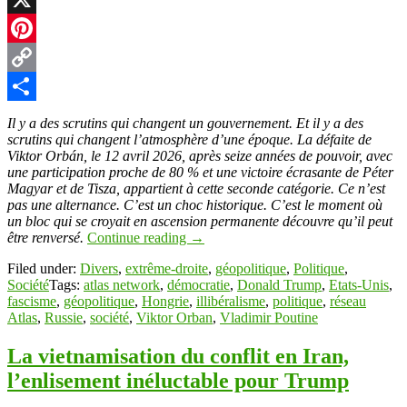
X
Pinterest
Copy
Link
Partager
Il y a des scrutins qui changent un gouvernement. Et il y a des
scrutins qui changent l’atmosphère d’une époque. La défaite de
Viktor Orbán, le 12 avril 2026, après seize années de pouvoir, avec
une participation proche de 80 % et une victoire écrasante de Péter
Magyar et de Tisza, appartient à cette seconde catégorie. Ce n’est
pas une alternance. C’est un choc historique. C’est le moment où
un bloc qui se croyait en ascension permanente découvre qu’il peut
être renversé.
Continue reading
→
Filed under:
Divers
,
extrême-droite
,
géopolitique
,
Politique
,
Société
Tags:
atlas network
,
démocratie
,
Donald Trump
,
Etats-Unis
,
fascisme
,
géopolitique
,
Hongrie
,
illibéralisme
,
politique
,
réseau
Atlas
,
Russie
,
société
,
Viktor Orban
,
Vladimir Poutine
La vietnamisation du conflit en Iran,
l’enlisement inéluctable pour Trump