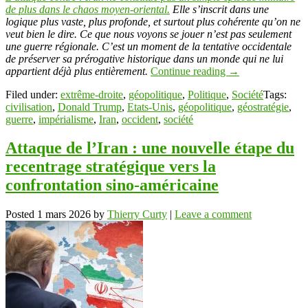
de plus dans le chaos moyen-oriental.
Elle s’inscrit dans une
logique plus vaste, plus profonde, et surtout plus cohérente qu’on ne
veut bien le dire. Ce que nous voyons se jouer n’est pas seulement
une guerre régionale. C’est un moment de la tentative occidentale
de préserver sa prérogative historique dans un monde qui ne lui
appartient déjà plus entièrement.
Continue reading
→
Filed under:
extrême-droite
,
géopolitique
,
Politique
,
Société
Tags:
civilisation
,
Donald Trump
,
Etats-Unis
,
géopolitique
,
géostratégie
,
guerre
,
impérialisme
,
Iran
,
occident
,
société
Attaque de l’Iran : une nouvelle étape du
recentrage stratégique vers la
confrontation sino-américaine
Posted
1 mars 2026
by
Thierry Curty
|
Leave a comment