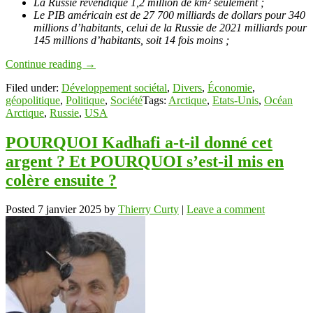
La Russie revendique 1,2 million de km² seulement ;
Le PIB américain est de 27 700 milliards de dollars pour 340
millions d’habitants, celui de la Russie de 2021 milliards pour
145 millions d’habitants, soit 14 fois moins ;
Continue reading
→
Filed under:
Développement sociétal
,
Divers
,
Économie
,
géopolitique
,
Politique
,
Société
Tags:
Arctique
,
Etats-Unis
,
Océan
Arctique
,
Russie
,
USA
POURQUOI Kadhafi a-t-il donné cet
argent ? Et POURQUOI s’est-il mis en
colère ensuite ?
Posted
7 janvier 2025
by
Thierry Curty
|
Leave a comment