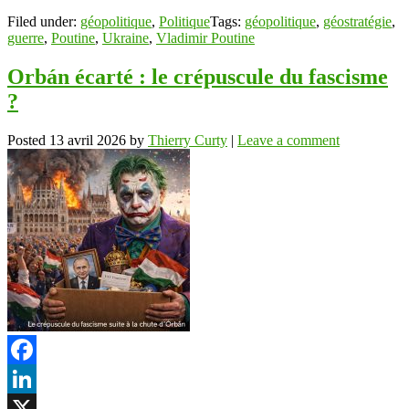
Filed under:
géopolitique
,
Politique
Tags:
géopolitique
,
géostratégie
,
guerre
,
Poutine
,
Ukraine
,
Vladimir Poutine
Orbán écarté : le crépuscule du fascisme
?
Posted
13 avril 2026
by
Thierry Curty
|
Leave a comment
Facebook
LinkedIn