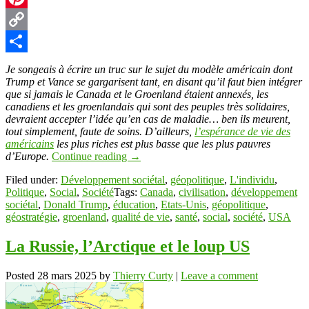
Pinterest
Copy
Link
Partager
Je songeais à écrire un truc sur le sujet du modèle américain dont
Trump et Vance se gargarisent tant, en disant qu’il faut bien intégrer
que si jamais le Canada et le Groenland étaient annexés, les
canadiens et les groenlandais qui sont des peuples très solidaires,
devraient accepter l’idée qu’en cas de maladie… ben ils meurent,
tout simplement, faute de soins. D’ailleurs,
l’espérance de vie des
américains
les plus riches est plus basse que les plus pauvres
d’Europe.
Continue reading
→
Filed under:
Développement sociétal
,
géopolitique
,
L'individu
,
Politique
,
Social
,
Société
Tags:
Canada
,
civilisation
,
développement
sociétal
,
Donald Trump
,
éducation
,
Etats-Unis
,
géopolitique
,
géostratégie
,
groenland
,
qualité de vie
,
santé
,
social
,
société
,
USA
La Russie, l’Arctique et le loup US
Posted
28 mars 2025
by
Thierry Curty
|
Leave a comment