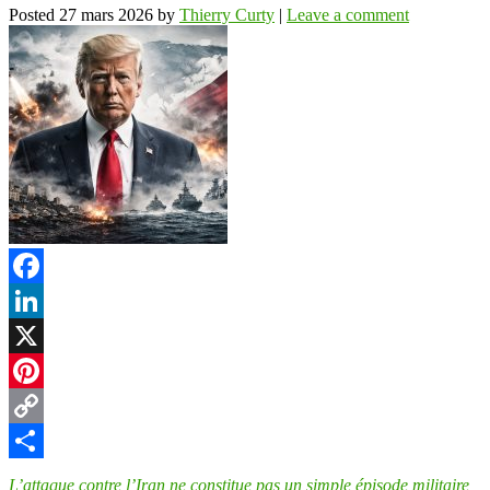
Posted
27 mars 2026
by
Thierry Curty
|
Leave a comment
Facebook
LinkedIn
X
Pinterest
Copy
Link
Partager
L’attaque contre l’Iran ne constitue pas un simple épisode militaire