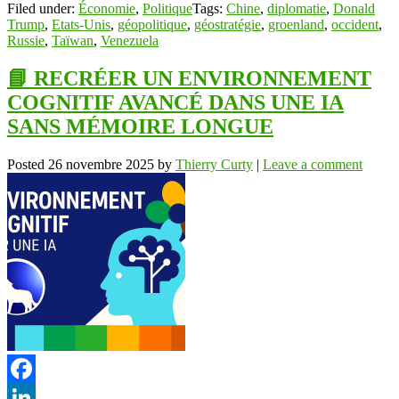
Filed under:
Économie
,
Politique
Tags:
Chine
,
diplomatie
,
Donald
Trump
,
Etats-Unis
,
géopolitique
,
géostratégie
,
groenland
,
occident
,
Russie
,
Taïwan
,
Venezuela
📘 RECRÉER UN ENVIRONNEMENT
COGNITIF AVANCÉ DANS UNE IA
SANS MÉMOIRE LONGUE
Posted
26 novembre 2025
by
Thierry Curty
|
Leave a comment
Facebook