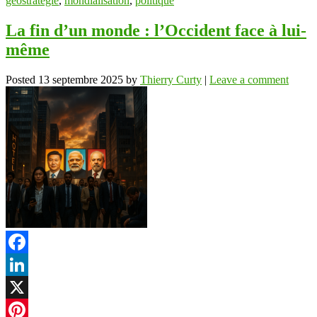
géostratégie
,
mondialisation
,
politique
La fin d’un monde : l’Occident face à lui-
même
Posted
13 septembre 2025
by
Thierry Curty
|
Leave a comment
Facebook
LinkedIn
X