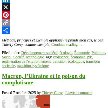
LinkedIn
X
Pinterest
Copy
Link
Partager
Méthode, principes et exemple appliqué (je prends mon cas, le cas
Thierry Curty, comme exemple)
Continue reading
→
Filed under:
Développement sociétal
,
écologie
,
Économie
,
Politique
,
Social
,
Société
,
technologie
Tags:
croissance
,
économie
,
pib
,
régénération de l'environnement
,
transition écologique
,
transition
sociétale
,
transition systémique
Macron, l’Ukraine et le poison du
complotisme
Posted
7 octobre 2025
by
Thierry Curty
|
Leave a comment