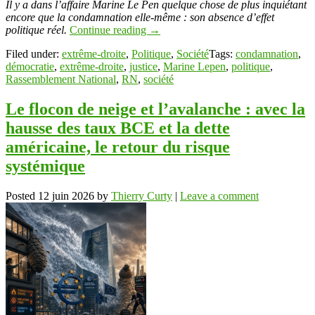
Il y a dans l’affaire Marine Le Pen quelque chose de plus inquiétant
encore que la condamnation elle-même : son absence d’effet
politique réel.
Continue reading
→
Filed under:
extrême-droite
,
Politique
,
Société
Tags:
condamnation
,
démocratie
,
extrême-droite
,
justice
,
Marine Lepen
,
politique
,
Rassemblement National
,
RN
,
société
Le flocon de neige et l’avalanche : avec la
hausse des taux BCE et la dette
américaine, le retour du risque
systémique
Posted
12 juin 2026
by
Thierry Curty
|
Leave a comment