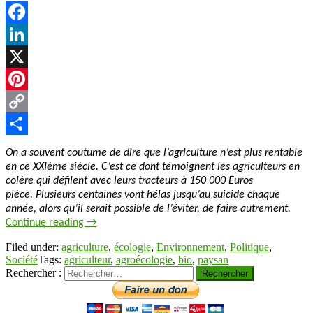
Facebook
LinkedIn
X
Pinterest
Copy
Link
Partager
On a souvent coutume de dire que l’agriculture n’est plus rentable
en ce XXIème siècle. C’est ce dont témoignent les agriculteurs en
colère qui défilent avec leurs tracteurs à 150 000 Euros
pièce. Plusieurs centaines vont hélas jusqu’au suicide chaque
année, alors qu’il serait possible de l’éviter, de faire autrement.
Continue reading
→
Filed under:
agriculture
,
écologie
,
Environnement
,
Politique
,
Société
Tags:
agriculteur
,
agroécologie
,
bio
,
paysan
Rechercher :