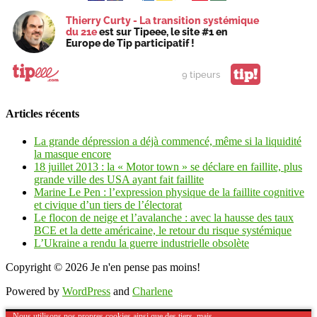
Thierry Curty - La transition systémique
du 21e
est sur Tipeee, le site #1 en
Europe de Tip participatif !
tip!
9 tipeurs
Articles récents
La grande dépression a déjà commencé, même si la liquidité
la masque encore
18 juillet 2013 : la « Motor town » se déclare en faillite, plus
grande ville des USA ayant fait faillite
Marine Le Pen : l’expression physique de la faillite cognitive
et civique d’un tiers de l’électorat
Le flocon de neige et l’avalanche : avec la hausse des taux
BCE et la dette américaine, le retour du risque systémique
L’Ukraine a rendu la guerre industrielle obsolète
Copyright © 2026
Je n'en pense pas moins!
Powered by
WordPress
and
Charlene
Nous utilisons nos propres cookies ainsi que des tiers, mais