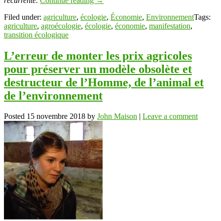
récurrente.
Continue reading
→
Filed under:
agriculture
,
écologie
,
Économie
,
Environnement
Tags:
agriculture
,
agroécologie
,
écologie
,
économie
,
manifestation
,
transition écologique
L’erreur de monter les prix agricoles
pour préserver un modèle obsolète et
destructeur de l’Homme, de l’animal et
de l’environnement
Posted
15 novembre 2018
by
John Maison
|
Leave a comment