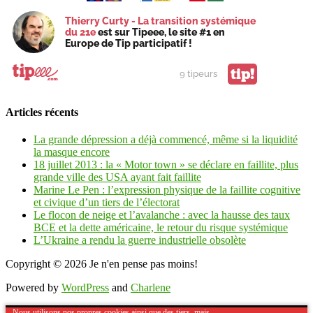
Thierry Curty - La transition systémique
du 21e
est sur Tipeee, le site #1 en
Europe de Tip participatif !
tip!
9 tipeurs
Articles récents
La grande dépression a déjà commencé, même si la liquidité
la masque encore
18 juillet 2013 : la « Motor town » se déclare en faillite, plus
grande ville des USA ayant fait faillite
Marine Le Pen : l’expression physique de la faillite cognitive
et civique d’un tiers de l’électorat
Le flocon de neige et l’avalanche : avec la hausse des taux
BCE et la dette américaine, le retour du risque systémique
L’Ukraine a rendu la guerre industrielle obsolète
Copyright © 2026
Je n'en pense pas moins!
Powered by
WordPress
and
Charlene
Nous utilisons nos propres cookies ainsi que des tiers, mais