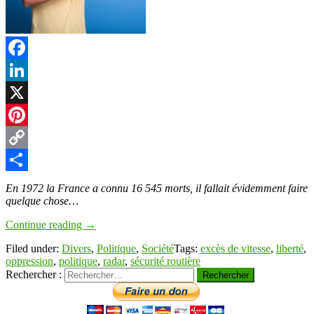
Facebook
LinkedIn
X
Pinterest
Copy
Link
Partager
En 1972 la France a connu 16 545 morts, il fallait évidemment faire
quelque chose…
Continue reading
→
Filed under:
Divers
,
Politique
,
Société
Tags:
excès de vitesse
,
liberté
,
oppression
,
politique
,
radar
,
sécurité routière
Rechercher :