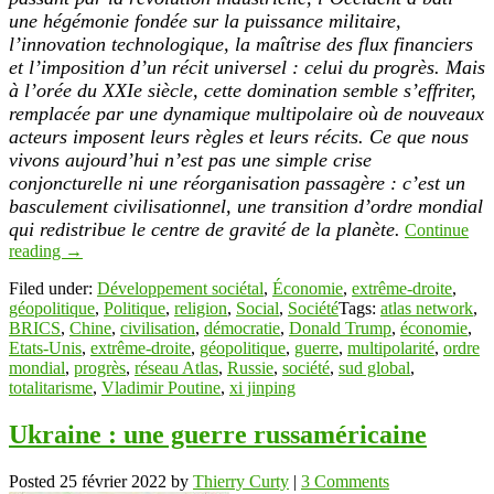
une hégémonie fondée sur la puissance militaire,
l’innovation technologique, la maîtrise des flux financiers
et l’imposition d’un récit universel : celui du progrès. Mais
à l’orée du XXIe siècle, cette domination semble s’effriter,
remplacée par une dynamique multipolaire où de nouveaux
acteurs imposent leurs règles et leurs récits. Ce que nous
vivons aujourd’hui n’est pas une simple crise
conjoncturelle ni une réorganisation passagère : c’est un
basculement civilisationnel, une transition d’ordre mondial
qui redistribue le centre de gravité de la planète.
Continue
reading
→
Filed under:
Développement sociétal
,
Économie
,
extrême-droite
,
géopolitique
,
Politique
,
religion
,
Social
,
Société
Tags:
atlas network
,
BRICS
,
Chine
,
civilisation
,
démocratie
,
Donald Trump
,
économie
,
Etats-Unis
,
extrême-droite
,
géopolitique
,
guerre
,
multipolarité
,
ordre
mondial
,
progrès
,
réseau Atlas
,
Russie
,
société
,
sud global
,
totalitarisme
,
Vladimir Poutine
,
xi jinping
Ukraine : une guerre russaméricaine
Posted
25 février 2022
by
Thierry Curty
|
3 Comments