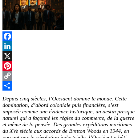
Facebook
LinkedIn
X
Pinterest
Copy
Link
Partager
Depuis cinq siècles, l’Occident domine le monde. Cette
domination, d’abord coloniale puis financière, s’est
imposée comme une évidence historique, un destin presque
naturel qui a façonné les règles du commerce, de la guerre
et même de la pensée. Des grandes expéditions maritimes
du XVe siècle aux accords de Bretton Woods en 1944, en
passant par la révolution industrielle, l’Occident a bâti