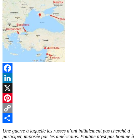
Facebook
LinkedIn
X
Pinterest
Copy
Link
Partager
Une guerre à laquelle les russes n’ont initialement pas cherché à
participer, imposée par les américains. Poutine n’est pas homme à