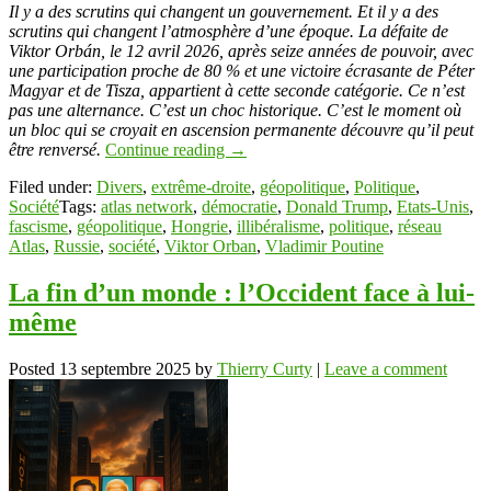
Link
Partager
Il y a des scrutins qui changent un gouvernement. Et il y a des
scrutins qui changent l’atmosphère d’une époque. La défaite de
Viktor Orbán, le 12 avril 2026, après seize années de pouvoir, avec
une participation proche de 80 % et une victoire écrasante de Péter
Magyar et de Tisza, appartient à cette seconde catégorie. Ce n’est
pas une alternance. C’est un choc historique. C’est le moment où
un bloc qui se croyait en ascension permanente découvre qu’il peut
être renversé.
Continue reading
→
Filed under:
Divers
,
extrême-droite
,
géopolitique
,
Politique
,
Société
Tags:
atlas network
,
démocratie
,
Donald Trump
,
Etats-Unis
,
fascisme
,
géopolitique
,
Hongrie
,
illibéralisme
,
politique
,
réseau
Atlas
,
Russie
,
société
,
Viktor Orban
,
Vladimir Poutine
La fin d’un monde : l’Occident face à lui-
même
Posted
13 septembre 2025
by
Thierry Curty
|
Leave a comment