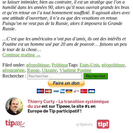
se laisser intimider, bien au contraire, il est un stratège que l’on a
humilié dans les années 90, alors qu’il nous ouvrait grands les bras
et qu’en retour on l’a tout bonnement souffloté. Il agissait alors avec
une attitude d’ouverture, il n’a eu que des vexations en retour.
Puisqu’on ne veut pas de la Russie, alors il imposera la Grande
Russie.
…C’est que les américains n’ont pas d’amis, ils ont des intérêts et
Poutine est un homme usé par 20 ans de pouvoir… faisons un peu
le tour de la chose…
Continue reading
→
Filed under:
géopolitique
,
Politique
Tags:
Etats-Unis
,
géopolitique
,
géostratégie
,
Russie
,
Ukraine
,
Vladimir Poutine
Rechercher :
Thierry Curty - La transition systémique
du 21e
est sur Tipeee, le site #1 en
Europe de Tip participatif !
tip!
9 tipeurs