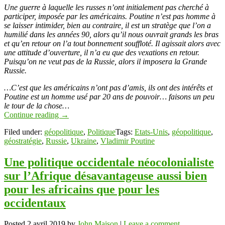
Link
Partager
Une guerre à laquelle les russes n’ont initialement pas cherché à
participer, imposée par les américains. Poutine n’est pas homme à
se laisser intimider, bien au contraire, il est un stratège que l’on a
humilié dans les années 90, alors qu’il nous ouvrait grands les bras
et qu’en retour on l’a tout bonnement souffloté. Il agissait alors avec
une attitude d’ouverture, il n’a eu que des vexations en retour.
Puisqu’on ne veut pas de la Russie, alors il imposera la Grande
Russie.
…C’est que les américains n’ont pas d’amis, ils ont des intérêts et
Poutine est un homme usé par 20 ans de pouvoir… faisons un peu
le tour de la chose…
Continue reading
→
Filed under:
géopolitique
,
Politique
Tags:
Etats-Unis
,
géopolitique
,
géostratégie
,
Russie
,
Ukraine
,
Vladimir Poutine
Une politique occidentale néocolonialiste
sur l’Afrique désavantageuse aussi bien
pour les africains que pour les
occidentaux
Posted
2 avril 2019
by
John Maison
|
Leave a comment