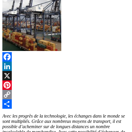
Facebook
LinkedIn
X
Pinterest
Copy
Link
Partager
Avec les progrès de la technologie, les échanges dans le monde se
sont multipliés. Grâce aux nombreux moyens de transport, il est
possible d’acheminer sur de longues distances un nombre
incalculable de marchandise. Avec cette possibilité d’échanger, de