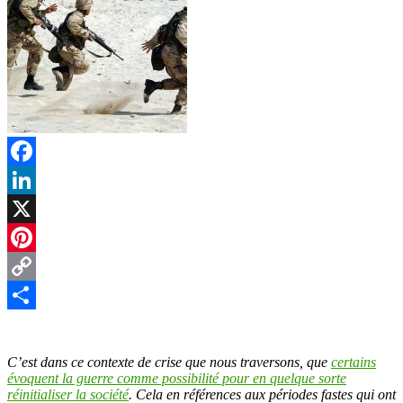
Facebook
LinkedIn
X
Pinterest
Copy
Link
Partager
C’est dans ce contexte de crise que nous traversons, que
certains
évoquent la guerre comme possibilité pour en quelque sorte
réinitialiser la société
. Cela en références aux périodes fastes qui ont