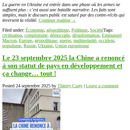
Link
Partager
La guerre en Ukraine est entrée dans une phase où les armes ne
suffisent plus : c’est aussi une bataille narrative. Les faits sont
simples, mais le discours public est saturé par des contre-récits qui
inversent la réalité.
Continue reading
→
Filed under:
Économie
,
géopolitique
,
Politique
,
Société
Tags:
civilisation
,
complotisme
,
démocratie
,
désinformation
,
Emmanuel
Macron
,
Europe
,
géopolitique
,
guerre
,
multipolarité
,
occident
,
populisme
,
Russie
,
Ukraine
,
Union européenne
Le 23 septembre 2025 la Chine a renoncé
à son statut de pays en développement et
ça change… tout !
Posted
24 septembre 2025
by
Thierry Curty
|
Leave a comment