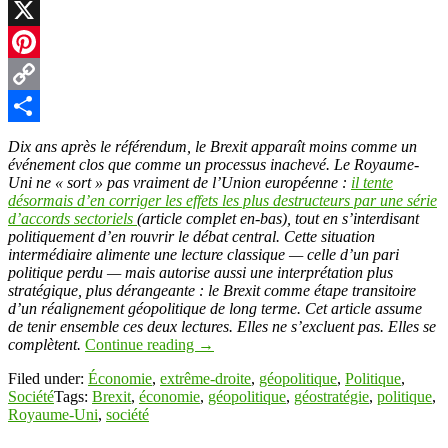
LinkedIn
X
Pinterest
Copy
Link
Partager
Dix ans après le référendum, le Brexit apparaît moins comme un
événement clos que comme un processus inachevé. Le Royaume-
Uni ne « sort » pas vraiment de l’Union européenne :
il tente
désormais d’en corriger les effets les plus destructeurs par une série
d’accords sectoriels
(article complet en-bas), tout en s’interdisant
politiquement d’en rouvrir le débat central. Cette situation
intermédiaire alimente une lecture classique — celle d’un pari
politique perdu — mais autorise aussi une interprétation plus
stratégique, plus dérangeante : le Brexit comme étape transitoire
d’un réalignement géopolitique de long terme. Cet article assume
de tenir ensemble ces deux lectures. Elles ne s’excluent pas. Elles se
complètent.
Continue reading
→
Filed under:
Économie
,
extrême-droite
,
géopolitique
,
Politique
,
Société
Tags:
Brexit
,
économie
,
géopolitique
,
géostratégie
,
politique
,
Royaume-Uni
,
société