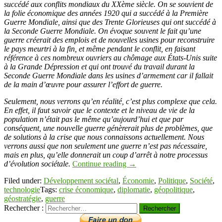
succédé aux conflits mondiaux du XXème siècle. On se souvient de
la folie économique des années 1920 qui a succédé à la Première
Guerre Mondiale, ainsi que des Trente Glorieuses qui ont succédé à
la Seconde Guerre Mondiale. On évoque souvent le fait qu’une
guerre créerait des emplois et de nouvelles usines pour reconstruire
le pays meurtri à la fin, et même pendant le conflit, en faisant
référence à ces nombreux ouvriers au chômage aux États-Unis suite
à la Grande Dépression et qui ont trouvé du travail durant la
Seconde Guerre Mondiale dans les usines d’armement car il fallait
de la main d’œuvre pour assurer l’effort de guerre.
Seulement, nous verrons qu’en réalité, c’est plus complexe que cela.
En effet, il faut savoir que le contexte et le niveau de vie de la
population n’était pas le même qu’aujourd’hui et que par
conséquent, une nouvelle guerre génèrerait plus de problèmes, que
de solutions à la crise que nous connaissons actuellement. Nous
verrons aussi que non seulement une guerre n’est pas nécessaire,
mais en plus, qu’elle donnerait un coup d’arrêt à notre processus
d’évolution sociétale.
Continue reading
→
Filed under:
Développement sociétal
,
Économie
,
Politique
,
Société
,
technologie
Tags:
crise économique
,
diplomatie
,
géopolitique
,
géostratégie
,
guerre
Rechercher :