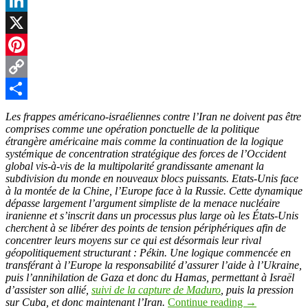
Facebook
LinkedIn
X
Pinterest
Copy
Link
Partager
Les frappes américano-israéliennes contre l’Iran ne doivent pas être
comprises comme une opération ponctuelle de la politique
étrangère américaine mais comme la continuation de la logique
systémique de concentration stratégique des forces de l’Occident
global vis-à-vis de la multipolarité grandissante amenant la
subdivision du monde en nouveaux blocs puissants. Etats-Unis face
à la montée de la Chine, l’Europe face à la Russie. Cette dynamique
dépasse largement l’argument simpliste de la menace nucléaire
iranienne et s’inscrit dans un processus plus large où les États-Unis
cherchent à se libérer des points de tension périphériques afin de
concentrer leurs moyens sur ce qui est désormais leur rival
géopolitiquement structurant : Pékin. Une logique commencée en
transférant à l’Europe la responsabilité d’assurer l’aide à l’Ukraine,
puis l’annihilation de Gaza et donc du Hamas, permettant à Israël
d’assister son allié,
suivi de la capture de Maduro
, puis la pression
sur Cuba, et donc maintenant l’Iran.
Continue reading
→