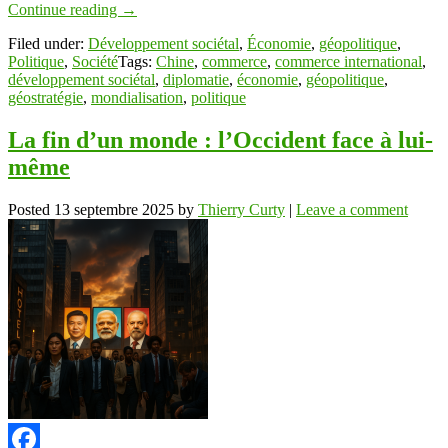
Continue reading
→
Filed under:
Développement sociétal
,
Économie
,
géopolitique
,
Politique
,
Société
Tags:
Chine
,
commerce
,
commerce international
,
développement sociétal
,
diplomatie
,
économie
,
géopolitique
,
géostratégie
,
mondialisation
,
politique
La fin d’un monde : l’Occident face à lui-
même
Posted
13 septembre 2025
by
Thierry Curty
|
Leave a comment