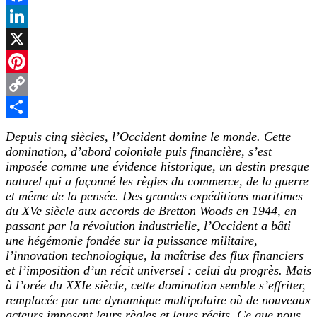
Facebook
LinkedIn
X
Pinterest
Copy
Link
Partager
Depuis cinq siècles, l’Occident domine le monde. Cette
domination, d’abord coloniale puis financière, s’est
imposée comme une évidence historique, un destin presque
naturel qui a façonné les règles du commerce, de la guerre
et même de la pensée. Des grandes expéditions maritimes
du XVe siècle aux accords de Bretton Woods en 1944, en
passant par la révolution industrielle, l’Occident a bâti
une hégémonie fondée sur la puissance militaire,
l’innovation technologique, la maîtrise des flux financiers
et l’imposition d’un récit universel : celui du progrès. Mais
à l’orée du XXIe siècle, cette domination semble s’effriter,
remplacée par une dynamique multipolaire où de nouveaux
acteurs imposent leurs règles et leurs récits. Ce que nous