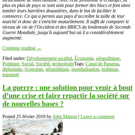
plus en plus de pays se sont unis pour former des blocs et font ainsi
tomber leurs barrières douanières, dans le but de faciliter le
commerce. Ce qui a permis aux pays d’accroître la taille de leur
marché et donc de s’enrichir mutuellement. Il suffit de comparer le
niveau de vie de l’Occident et des BRICS du lendemain de Seconde
Guerre Mondiale, jusqu’à aujourd’hui où il a considérablement
augmenté.
Continue reading
→
Filed under:
Développement sociétal
,
Économie
,
géopolitique
,
Politique
,
Social
,
Société
,
technologie
Tags:
Canal de Panama
,
diplomatie
,
économie
,
géopolitique
,
mondialisation
,
politique
,
transport
La guerre : une solution pour venir à bout
d’une crise et faire repartir la société sur
de nouvelles bases ?
Posted
25 février 2019
by
John Maison
|
Leave a comment