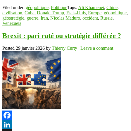
Filed under:
géopolitique
,
Politique
Tags:
Ali Khamenei
,
Chine
,
civilisation
,
Cuba
,
Donald Trump
,
Etats-Unis
,
Europe
,
géopolitique
,
géostratégie
,
guerre
,
Iran
,
Nicolas Maduro
,
occident
,
Russie
,
Venezuela
Brexit : pari raté ou stratégie différée ?
Posted
29 janvier 2026
by
Thierry Curty
|
Leave a comment
Facebook