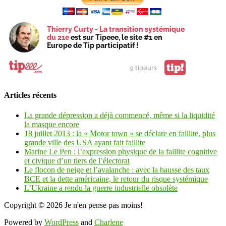
Thierry Curty - La transition systémique
du 21e
est sur Tipeee, le site #1 en
Europe de Tip participatif !
tip!
9 tipeurs
Articles récents
La grande dépression a déjà commencé, même si la liquidité
la masque encore
18 juillet 2013 : la « Motor town » se déclare en faillite, plus
grande ville des USA ayant fait faillite
Marine Le Pen : l’expression physique de la faillite cognitive
et civique d’un tiers de l’électorat
Le flocon de neige et l’avalanche : avec la hausse des taux
BCE et la dette américaine, le retour du risque systémique
L’Ukraine a rendu la guerre industrielle obsolète
Copyright © 2026
Je n'en pense pas moins!
Powered by
WordPress
and
Charlene