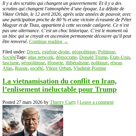
Link
Partager
Il y a des scrutins qui changent un gouvernement. Et il y a des
scrutins qui changent l’atmosphère d’une époque. La défaite de
Viktor Orbán, le 12 avril 2026, après seize années de pouvoir, avec
une participation proche de 80 % et une victoire écrasante de Péter
Magyar et de Tisza, appartient à cette seconde catégorie. Ce n’est
pas une alternance. C’est un choc historique. C’est le moment où
un bloc qui se croyait en ascension permanente découvre qu’il peut
être renversé.
Continue reading
→
Filed under:
Divers
,
extrême-droite
,
géopolitique
,
Politique
,
Société
Tags:
atlas network
,
démocratie
,
Donald Trump
,
Etats-Unis
,
fascisme
,
géopolitique
,
Hongrie
,
illibéralisme
,
politique
,
réseau
Atlas
,
Russie
,
société
,
Viktor Orban
,
Vladimir Poutine
La vietnamisation du conflit en Iran,
l’enlisement inéluctable pour Trump
Posted
27 mars 2026
by
Thierry Curty
|
Leave a comment