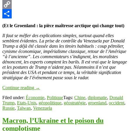
Pinterest
Copy
Link
Partager
(Et le Groenland : la pièce maîtresse arctique qui change tout)
Il faut se méfier des explications simples, surtout quand elles
semblent évidentes. La prise de contrôle du Venezuela par Donald
Trump a déjà été classée dans les tiroirs habituels : coup pétrolier,
cynisme économique, impérialisme classique, retour de l’Amérique
“à l’ancienne”. Les commentateurs s’indignent, les moralistes
dénoncent, les experts comptent les barils. Il est vrai que le langage
et les postures de Trump n’aident pas. Néanmoins il n’est que
président des USA et pendant ce temps, la véritable signification
stratégique de l’événement passe sous le radar.
Continue reading
→
Filed under:
Économie
,
Politique
Tags:
Chine
,
diplomatie
,
Donald
Trump
,
Etats-Unis
,
géopolitique
,
géostratégie
,
groenland
,
occident
,
Russie
,
Taïwan
,
Venezuela
Macron, l’Ukraine et le poison du
complotisme