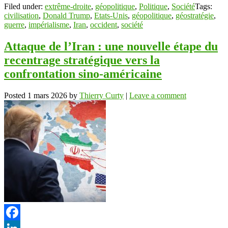
Filed under:
extrême-droite
,
géopolitique
,
Politique
,
Société
Tags:
civilisation
,
Donald Trump
,
Etats-Unis
,
géopolitique
,
géostratégie
,
guerre
,
impérialisme
,
Iran
,
occident
,
société
Attaque de l’Iran : une nouvelle étape du
recentrage stratégique vers la
confrontation sino-américaine
Posted
1 mars 2026
by
Thierry Curty
|
Leave a comment