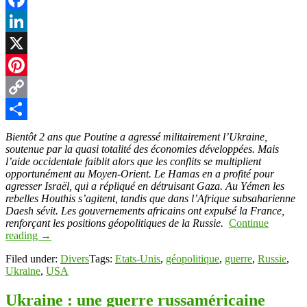
Facebook
LinkedIn
X
Pinterest
Copy
Link
Partager
Bientôt 2 ans que Poutine a agressé militairement l’Ukraine,
soutenue par la quasi totalité des économies développées. Mais
l’aide occidentale faiblit alors que les conflits se multiplient
opportunément au Moyen-Orient. Le Hamas en a profité pour
agresser Israël, qui a répliqué en détruisant Gaza. Au Yémen les
rebelles Houthis s’agitent, tandis que dans l’Afrique subsaharienne
Daesh sévit. Les gouvernements africains ont expulsé la France,
renforçant les positions géopolitiques de la Russie.
Continue
reading
→
Filed under:
Divers
Tags:
Etats-Unis
,
géopolitique
,
guerre
,
Russie
,
Ukraine
,
USA
Ukraine : une guerre russaméricaine