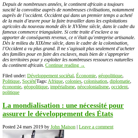
Depuis de nombreuses années, le continent africain a toujours
suscité la convoitise auprès de nombreuses civilisations, notamment
auprès de l’occident. Occident qui dans un premier temps a acheté
de la main d’œuvre pour la faire travailler dans les exploitations
agricoles du nouveau monde dès le XVIème siècle, dans le cadre du
fameux commerce triangulaire. Si cette traite d’esclave a su
apporter de conséquents revenus, ce n’était qu’entreprise artisanale.
Dès le milieu du XIXème siècle, dans le cadre de la colonisation,
l’Occident a vu plus grand. Il ne s’agissait plus seulement d’acheter
des familles pour en faire des esclaves, mais bien de s’approprier
des territoires pour y exploiter les nombreuses ressources naturelles
du continent africain.
Continue reading
→
Filed under:
Développement sociétal
,
Économie
,
géopolitique
,
Politique
,
Société
Tags:
Afrique
,
colonies
,
colonisation
,
diplomatie
,
économie
,
géopolitique
,
impérialisme
,
néocolonialisme
,
occident
,
politique
La mondialisation : une nécessité pour
assurer le développement des États
Posted
24 mars 2019
by
John Maison
|
Leave a comment