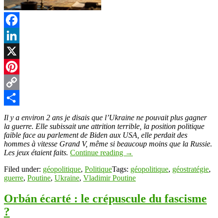
Facebook
LinkedIn
X
Pinterest
Copy
Link
Partager
Il y a environ 2 ans je disais que l’Ukraine ne pouvait plus gagner
la guerre. Elle subissait une attrition terrible, la position politique
faible face au parlement de Biden aux USA, elle perdait des
hommes à vitesse Grand V, même si beaucoup moins que la Russie.
Les jeux étaient faits.
Continue reading
→
Filed under:
géopolitique
,
Politique
Tags:
géopolitique
,
géostratégie
,
guerre
,
Poutine
,
Ukraine
,
Vladimir Poutine
Orbán écarté : le crépuscule du fascisme
?