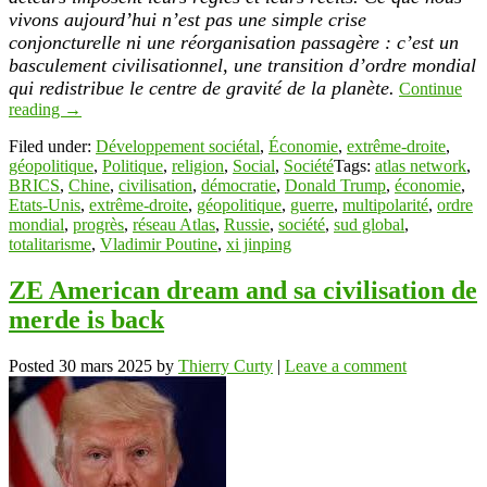
vivons aujourd’hui n’est pas une simple crise
conjoncturelle ni une réorganisation passagère : c’est un
basculement civilisationnel, une transition d’ordre mondial
qui redistribue le centre de gravité de la planète.
Continue
reading
→
Filed under:
Développement sociétal
,
Économie
,
extrême-droite
,
géopolitique
,
Politique
,
religion
,
Social
,
Société
Tags:
atlas network
,
BRICS
,
Chine
,
civilisation
,
démocratie
,
Donald Trump
,
économie
,
Etats-Unis
,
extrême-droite
,
géopolitique
,
guerre
,
multipolarité
,
ordre
mondial
,
progrès
,
réseau Atlas
,
Russie
,
société
,
sud global
,
totalitarisme
,
Vladimir Poutine
,
xi jinping
ZE American dream and sa civilisation de
merde is back
Posted
30 mars 2025
by
Thierry Curty
|
Leave a comment