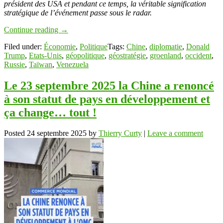
président des USA et pendant ce temps, la véritable signification
stratégique de l’événement passe sous le radar.
Continue reading
→
Filed under:
Économie
,
Politique
Tags:
Chine
,
diplomatie
,
Donald
Trump
,
Etats-Unis
,
géopolitique
,
géostratégie
,
groenland
,
occident
,
Russie
,
Taïwan
,
Venezuela
Le 23 septembre 2025 la Chine a renoncé
à son statut de pays en développement et
ça change… tout !
Posted
24 septembre 2025
by
Thierry Curty
|
Leave a comment