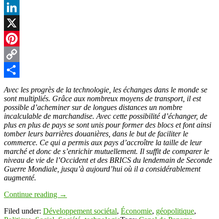
Facebook
LinkedIn
X
Pinterest
Copy
Link
Partager
Avec les progrès de la technologie, les échanges dans le monde se
sont multipliés. Grâce aux nombreux moyens de transport, il est
possible d’acheminer sur de longues distances un nombre
incalculable de marchandise. Avec cette possibilité d’échanger, de
plus en plus de pays se sont unis pour former des blocs et font ainsi
tomber leurs barrières douanières, dans le but de faciliter le
commerce. Ce qui a permis aux pays d’accroître la taille de leur
marché et donc de s’enrichir mutuellement. Il suffit de comparer le
niveau de vie de l’Occident et des BRICS du lendemain de Seconde
Guerre Mondiale, jusqu’à aujourd’hui où il a considérablement
augmenté.
Continue reading
→
Filed under:
Développement sociétal
,
Économie
,
géopolitique
,