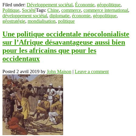
Filed under:
Développement sociétal
,
Économie
,
géopolitique
,
Politique
,
Société
Tags:
Chine
,
commerce
,
commerce international
,
développement sociétal
,
diplomatie
,
économie
,
géopolitique
,
géostratégie
,
mondialisation
,
politique
Une politique occidentale néocolonialiste
sur l’Afrique désavantageuse aussi bien
pour les africains que pour les
occidentaux
Posted
2 avril 2019
by
John Maison
|
Leave a comment