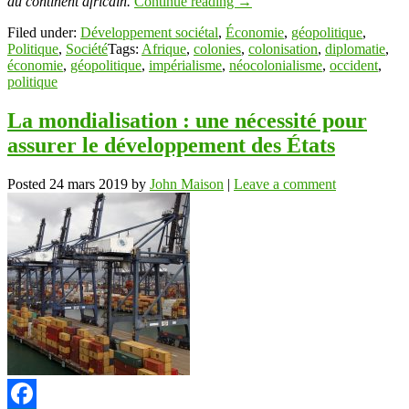
du continent africain.
Continue reading
→
Filed under:
Développement sociétal
,
Économie
,
géopolitique
,
Politique
,
Société
Tags:
Afrique
,
colonies
,
colonisation
,
diplomatie
,
économie
,
géopolitique
,
impérialisme
,
néocolonialisme
,
occident
,
politique
La mondialisation : une nécessité pour
assurer le développement des États
Posted
24 mars 2019
by
John Maison
|
Leave a comment