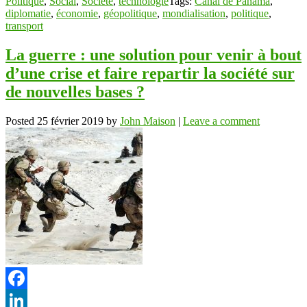
Politique
,
Social
,
Société
,
technologie
Tags:
Canal de Panama
,
diplomatie
,
économie
,
géopolitique
,
mondialisation
,
politique
,
transport
La guerre : une solution pour venir à bout
d’une crise et faire repartir la société sur
de nouvelles bases ?
Posted
25 février 2019
by
John Maison
|
Leave a comment
Facebook