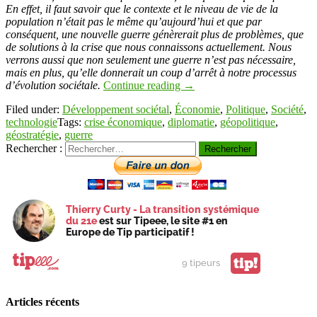
En effet, il faut savoir que le contexte et le niveau de vie de la
population n’était pas le même qu’aujourd’hui et que par
conséquent, une nouvelle guerre génèrerait plus de problèmes, que
de solutions à la crise que nous connaissons actuellement. Nous
verrons aussi que non seulement une guerre n’est pas nécessaire,
mais en plus, qu’elle donnerait un coup d’arrêt à notre processus
d’évolution sociétale.
Continue reading
→
Filed under:
Développement sociétal
,
Économie
,
Politique
,
Société
,
technologie
Tags:
crise économique
,
diplomatie
,
géopolitique
,
géostratégie
,
guerre
Rechercher :
Thierry Curty - La transition systémique
du 21e
est sur Tipeee, le site #1 en
Europe de Tip participatif !
tip!
9 tipeurs
Articles récents