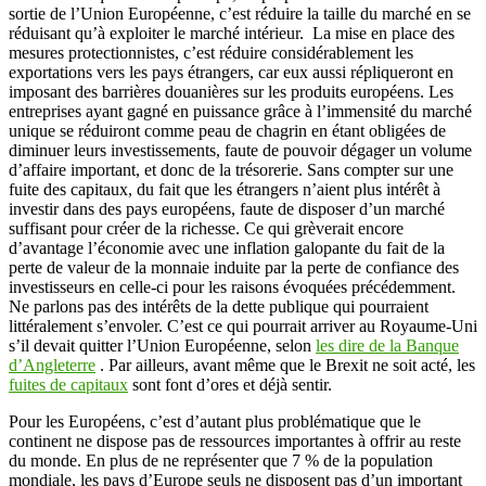
sortie de l’Union Européenne, c’est réduire la taille du marché en se
réduisant qu’à exploiter le marché intérieur. La mise en place des
mesures protectionnistes, c’est réduire considérablement les
exportations vers les pays étrangers, car eux aussi répliqueront en
imposant des barrières douanières sur les produits européens. Les
entreprises ayant gagné en puissance grâce à l’immensité du marché
unique se réduiront comme peau de chagrin en étant obligées de
diminuer leurs investissements, faute de pouvoir dégager un volume
d’affaire important, et donc de la trésorerie. Sans compter sur une
fuite des capitaux, du fait que les étrangers n’aient plus intérêt à
investir dans des pays européens, faute de disposer d’un marché
suffisant pour créer de la richesse. Ce qui grèverait encore
d’avantage l’économie avec une inflation galopante du fait de la
perte de valeur de la monnaie induite par la perte de confiance des
investisseurs en celle-ci pour les raisons évoquées précédemment.
Ne parlons pas des intérêts de la dette publique qui pourraient
littéralement s’envoler. C’est ce qui pourrait arriver au Royaume-Uni
s’il devait quitter l’Union Européenne, selon
les dire de la Banque
d’Angleterre
. Par ailleurs, avant même que le Brexit ne soit acté, les
fuites de capitaux
sont font d’ores et déjà sentir.
Pour les Européens, c’est d’autant plus problématique que le
continent ne dispose pas de ressources importantes à offrir au reste
du monde. En plus de ne représenter que 7 % de la population
mondiale, les pays d’Europe seuls ne disposent pas d’un important