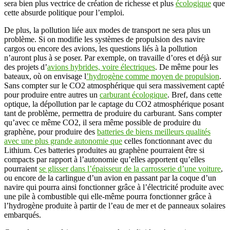
sera bien plus vectrice de création de richesse et plus
écologique
que
cette absurde politique pour l’emploi.
De plus, la pollution liée aux modes de transport ne sera plus un
problème. Si on modifie les systèmes de propulsion des navire
cargos ou encore des avions, les questions liés à la pollution
n’auront plus à se poser. Par exemple, on travaille d’ores et déjà sur
des projets d’
avions hybrides, voire électriques
. De même pour les
bateaux, où on envisage l
’hydrogène comme moyen de propulsion
.
Sans compter sur le CO2 atmosphérique qui sera massivement capté
pour produire entre autres un
carburant écologique
. Bref, dans cette
optique, la dépollution par le captage du CO2 atmosphérique posant
tant de problème, permettra de produire du carburant. Sans compter
qu’avec ce même CO2, il sera même possible de produire du
graphène, pour produire des
batteries de biens meilleurs qualités
avec une plus grande autonomie que
celles fonctionnant avec du
Lithium. Ces batteries produites au graphène pourraient être si
compacts par rapport à l’autonomie qu’elles apportent qu’elles
pourraient
se glisser dans l’épaisseur de la carrosserie d’une voiture
,
ou encore de la carlingue d’un avion en passant par la coque d’un
navire qui pourra ainsi fonctionner grâce à l’électricité produite avec
une pile à combustible qui elle-même pourra fonctionner grâce à
l’hydrogène produite à partir de l’eau de mer et de panneaux solaires
embarqués.