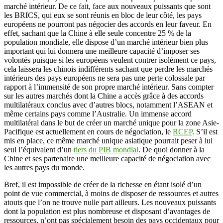
marché intérieur. De ce fait, face aux nouveaux puissants que sont
les BRICS, qui eux se sont réunis en bloc de leur côté, les pays
européens ne pourront pas négocier des accords en leur faveur. En
effet, sachant que la Chine à elle seule concentre 25 % de la
population mondiale, elle dispose d’un marché intérieur bien plus
important qui lui donnera une meilleure capacité d’imposer ses
volontés puisque si les européens veulent contrer isolément ce pays,
cela laissera les chinois indifférents sachant que perdre les marchés
intérieurs des pays européens ne sera pas une perte colossale par
rapport à l’immensité de son propre marché intérieur. Sans compter
sur les autres marchés dont la Chine a accès grâce à des accords
multilatéraux conclus avec d’autres blocs, notamment l’ASEAN et
même certains pays comme l’Australie. Un immense accord
multilatéral dans le but de créer un marché unique pour la zone Asie-
Pacifique est actuellement en cours de négociation, le
RCEP
. S’il est
mis en place, ce même marché unique asiatique pourrait peser à lui
seul l’équivalent d’un
tiers du PIB mondial
. De quoi donner à la
Chine et ses partenaire une meilleure capacité de négociation avec
les autres pays du monde.
Bref, il est impossible de créer de la richesse en étant isolé d’un
point de vue commercial, à moins de disposer de ressources et autres
atouts que l’on ne trouve nulle part ailleurs. Les nouveaux puissants
dont la population est plus nombreuse et disposant d’avantages de
ressources, n’ont pas spécialement besoin des pays occidentaux pour