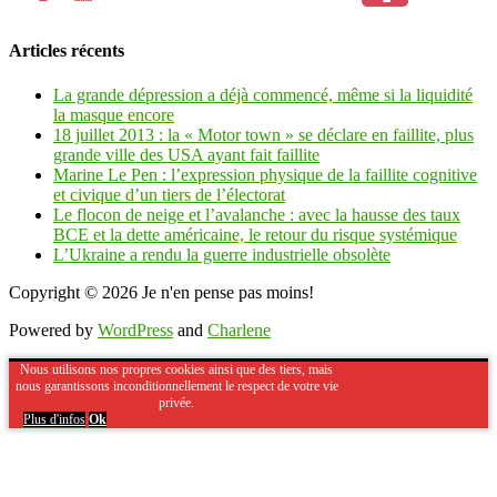
Articles récents
La grande dépression a déjà commencé, même si la liquidité
la masque encore
18 juillet 2013 : la « Motor town » se déclare en faillite, plus
grande ville des USA ayant fait faillite
Marine Le Pen : l’expression physique de la faillite cognitive
et civique d’un tiers de l’électorat
Le flocon de neige et l’avalanche : avec la hausse des taux
BCE et la dette américaine, le retour du risque systémique
L’Ukraine a rendu la guerre industrielle obsolète
Copyright © 2026
Je n'en pense pas moins!
Powered by
WordPress
and
Charlene
Nous utilisons nos propres cookies ainsi que des tiers, mais
nous garantissons inconditionnellement le respect de votre vie
privée.
Plus d'infos
Ok