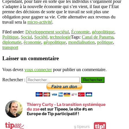
Cependant, pour faire en sorte que les individus s’organisent pour
s’adapter à la nouvelle économie qui s’en vient, il faut que l’État
prenne des décisions de sorte que le travail ne soit plus une
obligation pour gagner sa vie. Cette alternative aux revenus du
travail sera la
micro-activité
.
Filed under:
Développement sociétal
,
Économie
,
géopolitique
,
Politique
,
Social
,
Société
,
technologie
Tags:
Canal de Panama
,
diplomatie
,
économie
,
géopolitique
,
mondialisation
,
politique
,
transport
Laisser un commentaire
Vous devez
vous connecter
pour publier un commentaire.
Rechercher :
Thierry Curty - La transition systémique
du 21e
est sur Tipeee, le site #1 en
Europe de Tip participatif !
tip!
9 tipeurs