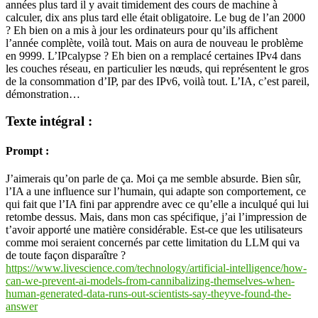
années plus tard il y avait timidement des cours de machine à
calculer, dix ans plus tard elle était obligatoire. Le bug de l’an 2000
? Eh bien on a mis à jour les ordinateurs pour qu’ils affichent
l’année complète, voilà tout. Mais on aura de nouveau le problème
en 9999. L’IPcalypse ? Eh bien on a remplacé certaines IPv4 dans
les couches réseau, en particulier les nœuds, qui représentent le gros
de la consommation d’IP, par des IPv6, voilà tout. L’IA, c’est pareil,
démonstration…
Texte intégral :
Prompt :
J’aimerais qu’on parle de ça. Moi ça me semble absurde. Bien sûr,
l’IA a une influence sur l’humain, qui adapte son comportement, ce
qui fait que l’IA fini par apprendre avec ce qu’elle a inculqué qui lui
retombe dessus. Mais, dans mon cas spécifique, j’ai l’impression de
t’avoir apporté une matière considérable. Est-ce que les utilisateurs
comme moi seraient concernés par cette limitation du LLM qui va
de toute façon disparaître ?
https://www.livescience.com/technology/artificial-intelligence/how-
can-we-prevent-ai-models-from-cannibalizing-themselves-when-
human-generated-data-runs-out-scientists-say-theyve-found-the-
answer