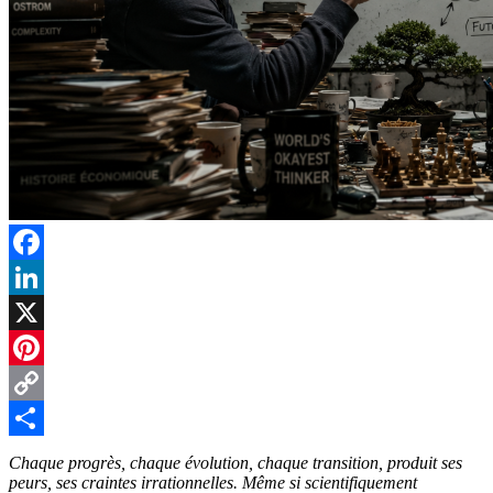
Facebook
LinkedIn
X
Pinterest
Copy
Link
Partager
Chaque progrès, chaque évolution, chaque transition, produit ses
peurs, ses craintes irrationnelles. Même si scientifiquement