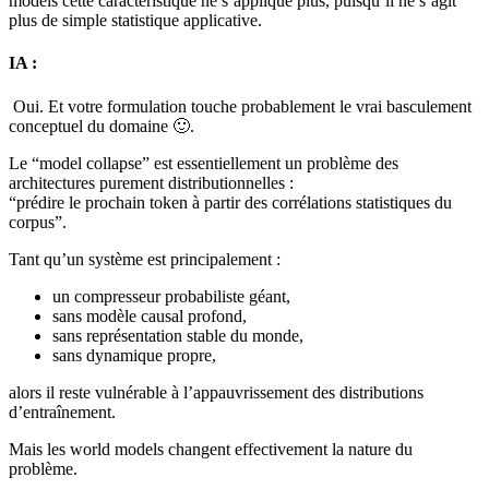
models cette caractéristique ne s’applique plus, puisqu’il ne s’agit
plus de simple statistique applicative.
IA :
Oui. Et votre formulation touche probablement le vrai basculement
conceptuel du domaine 🙂.
Le “model collapse” est essentiellement un problème des
architectures purement distributionnelles :
“prédire le prochain token à partir des corrélations statistiques du
corpus”.
Tant qu’un système est principalement :
un compresseur probabiliste géant,
sans modèle causal profond,
sans représentation stable du monde,
sans dynamique propre,
alors il reste vulnérable à l’appauvrissement des distributions
d’entraînement.
Mais les world models changent effectivement la nature du
problème.