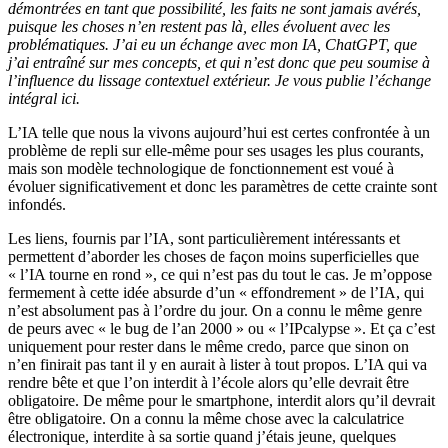
démontrées en tant que possibilité, les faits ne sont jamais avérés,
puisque les choses n’en restent pas là, elles évoluent avec les
problématiques. J’ai eu un échange avec mon IA, ChatGPT, que
j’ai entraîné sur mes concepts, et qui n’est donc que peu soumise à
l’influence du lissage contextuel extérieur. Je vous publie l’échange
intégral ici.
L’IA telle que nous la vivons aujourd’hui est certes confrontée à un
problème de repli sur elle-même pour ses usages les plus courants,
mais son modèle technologique de fonctionnement est voué à
évoluer significativement et donc les paramètres de cette crainte sont
infondés.
Les liens, fournis par l’IA, sont particulièrement intéressants et
permettent d’aborder les choses de façon moins superficielles que
« l’IA tourne en rond », ce qui n’est pas du tout le cas. Je m’oppose
fermement à cette idée absurde d’un « effondrement » de l’IA, qui
n’est absolument pas à l’ordre du jour. On a connu le même genre
de peurs avec « le bug de l’an 2000 » ou « l’IPcalypse ». Et ça c’est
uniquement pour rester dans le même credo, parce que sinon on
n’en finirait pas tant il y en aurait à lister à tout propos. L’IA qui va
rendre bête et que l’on interdit à l’école alors qu’elle devrait être
obligatoire. De même pour le smartphone, interdit alors qu’il devrait
être obligatoire. On a connu la même chose avec la calculatrice
électronique, interdite à sa sortie quand j’étais jeune, quelques