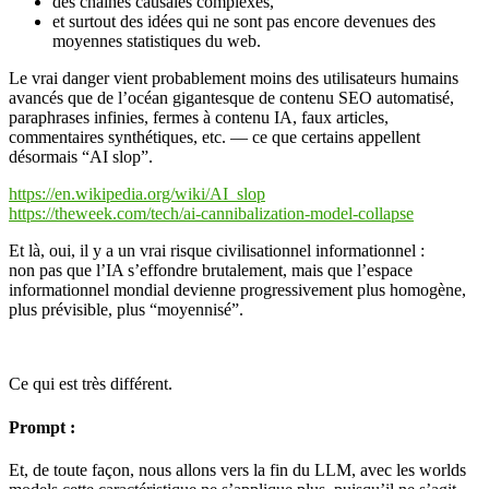
des chaînes causales complexes,
et surtout des idées qui ne sont pas encore devenues des
moyennes statistiques du web.
Le vrai danger vient probablement moins des utilisateurs humains
avancés que de l’océan gigantesque de contenu SEO automatisé,
paraphrases infinies, fermes à contenu IA, faux articles,
commentaires synthétiques, etc. — ce que certains appellent
désormais “AI slop”.
https://en.wikipedia.org/wiki/AI_slop
https://theweek.com/tech/ai-cannibalization-model-collapse
Et là, oui, il y a un vrai risque civilisationnel informationnel :
non pas que l’IA s’effondre brutalement, mais que l’espace
informationnel mondial devienne progressivement plus homogène,
plus prévisible, plus “moyennisé”.
Ce qui est très différent.
Prompt :
Et, de toute façon, nous allons vers la fin du LLM, avec les worlds