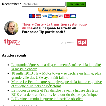
Rechercher :
Thierry Curty - La transition systémique
du 21e
est sur Tipeee, le site #1 en
Europe de Tip participatif !
tip!
9 tipeurs
Articles récents
La grande dépression a déjà commencé, même si la liquidité
la masque encore
18 juillet 2013 : la « Motor town » se déclare en faillite, plus
grande ville des USA ayant fait faillite
Marine Le Pen : l’expression physique de la faillite cognitive
et civique d’un tiers de l’électorat
Le flocon de neige et l’avalanche : avec la hausse des taux
BCE et la dette américaine, le retour du risque systémique
L’Ukraine a rendu la guerre industrielle obsolète