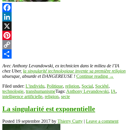
Facebook
LinkedIn
X
Pinterest
Copy
Link
Partager
Avec Anthony Levandowski, ex technicien dans le milieu de l’IA
chez Uber,
la singularité technologique invente sa première religion
ubuesque, absurde et DANGEREUSE !
Continue reading
→
Filed under:
L'individu
,
Politique
,
religion
,
Social
,
Société
,
technologie
,
transhumanisme
Tags:
Anthony Levandowski
,
IA
,
intelligence artificielle
,
religion
,
secte
La singularité est exponentielle
Posted
19 septembre 2017
by
Thierry Curty
|
Leave a comment