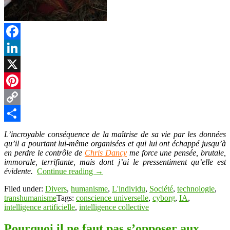
Facebook
LinkedIn
X
Pinterest
Copy
Link
Partager
L’incroyable conséquence de la maîtrise de sa vie par les données
qu’il a pourtant lui-même organisées et qui lui ont échappé jusqu’à
en perdre le contrôle de
Chris Dancy
me force une pensée, brutale,
immorale, terrifiante, mais dont j’ai le pressentiment qu’elle est
évidente.
Continue reading
→
Filed under:
Divers
,
humanisme
,
L'individu
,
Société
,
technologie
,
transhumanisme
Tags:
conscience universelle
,
cyborg
,
IA
,
intelligence artificielle
,
intelligence collective
Pourquoi il ne faut pas s’opposer aux