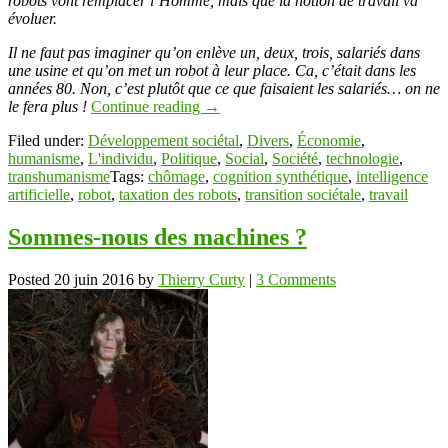
robots vont remplacer l’Homme, mais que la notion de travail va
évoluer.
Il ne faut pas imaginer qu’on enlève un, deux, trois, salariés dans
une usine et qu’on met un robot à leur place. Ca, c’était dans les
années 80. Non, c’est plutôt que ce que faisaient les salariés… on ne
le fera plus !
Continue reading
→
Filed under:
Développement sociétal
,
Divers
,
Économie
,
humanisme
,
L'individu
,
Politique
,
Social
,
Société
,
technologie
,
transhumanisme
Tags:
chômage
,
cognition synthétique
,
intelligence
artificielle
,
robot
,
taxation des robots
,
transition sociétale
,
travail
Sommes-nous des machines ?
Posted
20 juin 2016
by
Thierry Curty
|
3 Comments