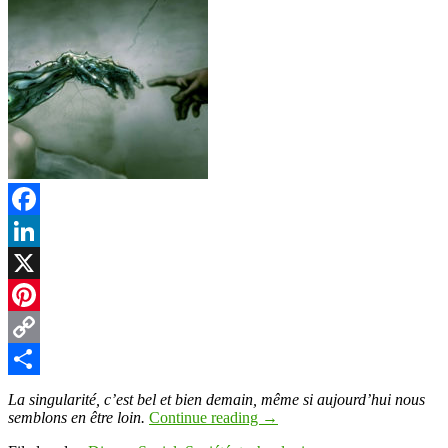
Facebook
LinkedIn
X
Pinterest
Copy
Link
Partager
La singularité, c’est bel et bien demain, même si aujourd’hui nous
semblons en être loin.
Continue reading
→