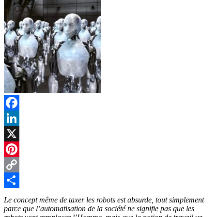
Facebook
LinkedIn
X
Pinterest
Copy
Link
Partager
Le concept même de taxer les robots est absurde, tout simplement
parce que l’automatisation de la société ne signifie pas que les