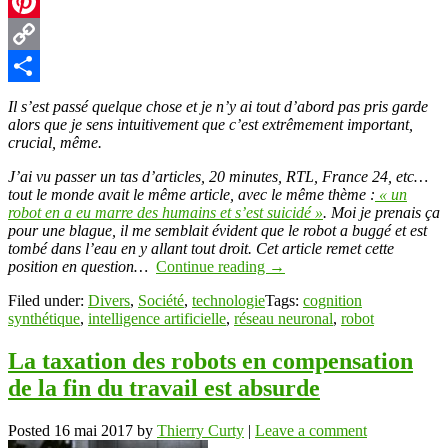
X
Pinterest
Copy
Link
Partager
Il s’est passé quelque chose et je n’y ai tout d’abord pas pris garde
alors que je sens intuitivement que c’est extrêmement important,
crucial, même.
J’ai vu passer un tas d’articles, 20 minutes, RTL, France 24, etc…
tout le monde avait le même article, avec le même thème :
« un
robot en a eu marre des humains et s’est suicidé »
. Moi je prenais ça
pour une blague, il me semblait évident que le robot a buggé et est
tombé dans l’eau en y allant tout droit. Cet article remet cette
position en question…
Continue reading
→
Filed under:
Divers
,
Société
,
technologie
Tags:
cognition
synthétique
,
intelligence artificielle
,
réseau neuronal
,
robot
La taxation des robots en compensation
de la fin du travail est absurde
Posted
16 mai 2017
by
Thierry Curty
|
Leave a comment