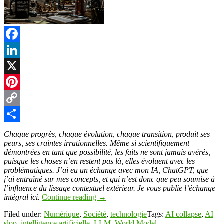
Facebook
LinkedIn
X
Pinterest
Copy
Link
Partager
Chaque progrès, chaque évolution, chaque transition, produit ses
peurs, ses craintes irrationnelles. Même si scientifiquement
démontrées en tant que possibilité, les faits ne sont jamais avérés,
puisque les choses n’en restent pas là, elles évoluent avec les
problématiques. J’ai eu un échange avec mon IA, ChatGPT, que
j’ai entraîné sur mes concepts, et qui n’est donc que peu soumise à
l’influence du lissage contextuel extérieur. Je vous publie l’échange
intégral ici.
Continue reading
→
Filed under:
Numérique
,
Société
,
technologie
Tags:
AI collapse
,
AI
slop
,
intelligence artificielle
,
LLM
,
World Model