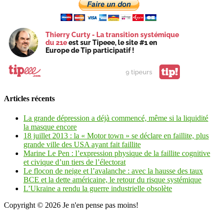
Thierry Curty - La transition systémique
du 21e
est sur Tipeee, le site #1 en
Europe de Tip participatif !
tip!
9 tipeurs
Articles récents
La grande dépression a déjà commencé, même si la liquidité
la masque encore
18 juillet 2013 : la « Motor town » se déclare en faillite, plus
grande ville des USA ayant fait faillite
Marine Le Pen : l’expression physique de la faillite cognitive
et civique d’un tiers de l’électorat
Le flocon de neige et l’avalanche : avec la hausse des taux
BCE et la dette américaine, le retour du risque systémique
L’Ukraine a rendu la guerre industrielle obsolète
Copyright © 2026
Je n'en pense pas moins!