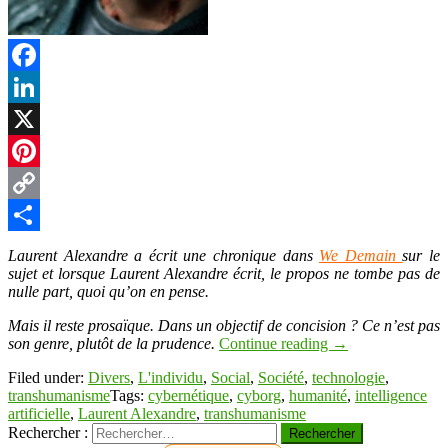
Facebook
LinkedIn
X
Pinterest
Copy
Link
Partager
Laurent Alexandre a écrit une chronique dans
We Demain
sur le
sujet et lorsque Laurent Alexandre écrit, le propos ne tombe pas de
nulle part, quoi qu’on en pense.
Mais il reste prosaïque. Dans un objectif de concision ? Ce n’est pas
son genre, plutôt de la prudence.
Continue reading
→
Filed under:
Divers
,
L'individu
,
Social
,
Société
,
technologie
,
transhumanisme
Tags:
cybernétique
,
cyborg
,
humanité
,
intelligence
artificielle
,
Laurent Alexandre
,
transhumanisme
Rechercher :