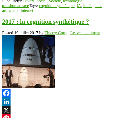
Filed under:
Divers
,
Social
,
Société
,
technologie
,
transhumanisme
Tags:
cognition synthétique
,
IA
,
intelligence
artificielle
,
Internet
2017 : la cognition synthétique ?
Posted
19 juillet 2017
by
Thierry Curty
|
Leave a comment
Facebook
LinkedIn