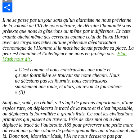
Copy
Link
Partager
Il ne se passe pas un jour sans qu’un alarmiste ne nous prévienne
de la volonté de l’IA de nous détruire, de détruire l’humanité sous
prétexte que nous la gênerions ou même par indifférence. Et cette
crainte atteint même des cerveaux comme celui de Yuval Harari
avec des croyances telles qu’une prétendue dévalorisation
économique de l’Homme si la machine devait prendre sa place. La
peur est humaine et l’intelligence ne nous en protège pas.
Elon
Musk nous dit
:
« C’est comme si nous construisions une route et
qu’une fourmilière se trouvait sur notre chemin. Nous
ne détestons pas les fourmis, nous construisons
simplement une route, et alors, au revoir la fourmilière
» (!!)
Sauf que, voilà, en réalité, s’il s’agit de fourmis importantes, d’une
espèce rare, on déplacera le tracé de la route et si c’est impossible,
on déplacera la fourmilière à grands frais. Ce sont les civilisations
primitives qui passent au travers. Près de chez moi on a bien
déplacé le tracé de l’autoroute A65 pour préserver une petite mare
où vivait une petite colonie de petites grenouilles qui n’existaient que
là. Donc non, Monsieur Musk, l’IA ne nous écrasera pas par