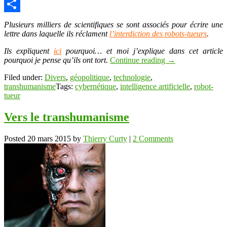
Copy
Link
Partager
Plusieurs milliers de scientifiques se sont associés pour écrire une
lettre dans laquelle ils réclament
l’interdiction des robots-tueurs
.
Ils expliquent
ici
pourquoi… et moi j’explique dans cet article
pourquoi je pense qu’ils ont tort.
Continue reading
→
Filed under:
Divers
,
géopolitique
,
technologie
,
transhumanisme
Tags:
cybernétique
,
intelligence artificielle
,
robot-
tueur
Vers le transhumanisme
Posted
20 mars 2015
by
Thierry Curty
|
2 Comments