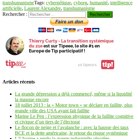
transhumanisme
Tags:
cybernétique
,
cyborg
,
humanité
,
intelligence
artificielle
,
Laurent Alexandre
,
transhumanisme
Rechercher :
Thierry Curty - La transition systémique
du 21e
est sur Tipeee, le site #1 en
Europe de Tip participatif !
tip!
10 tipeurs
Articles récents
La grande dépression a déjà commencé, même si la liquidité
la masque encore
18 juillet 2013 : la « Motor town » se déclare en faillite, plus
grande ville des USA ayant fait faillite
Marine Le Pen : l’expression physique de la faillite cognitive
et civique d’un tiers de l’électorat
Le flocon de neige et l’avalanche : avec la hausse des taux
BCE et la dette américaine, le retour du risque systémique
L’Ukraine a rendu la guerre industrielle obsolète