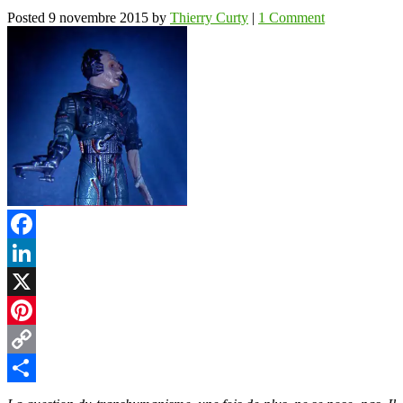
Posted
9 novembre 2015
by
Thierry Curty
|
1 Comment
Facebook
LinkedIn
X
Pinterest
Copy
Link
Partager