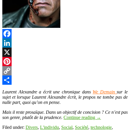
Facebook
LinkedIn
X
Pinterest
Copy
Link
Partager
Laurent Alexandre a écrit une chronique dans
We Demain
sur le
sujet et lorsque Laurent Alexandre écrit, le propos ne tombe pas de
nulle part, quoi qu’on en pense.
Mais il reste prosaïque. Dans un objectif de concision ? Ce n’est pas
son genre, plutôt de la prudence.
Continue reading
→
Filed under:
Divers
,
L'individu
,
Social
,
Société
,
technologie
,