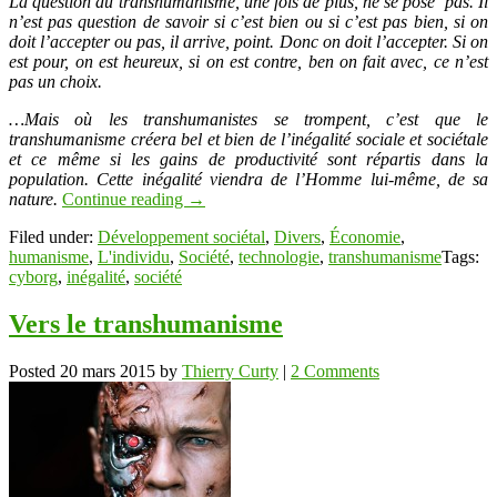
La question du transhumanisme, une fois de plus, ne se pose pas. Il
n’est pas question de savoir si c’est bien ou si c’est pas bien, si on
doit l’accepter ou pas, il arrive, point. Donc on doit l’accepter. Si on
est pour, on est heureux, si on est contre, ben on fait avec, ce n’est
pas un choix.
…Mais où les transhumanistes se trompent, c’est que le
transhumanisme créera bel et bien de l’inégalité sociale et sociétale
et ce même si les gains de productivité sont répartis dans la
population. Cette inégalité viendra de l’Homme lui-même, de sa
nature.
Continue reading
→
Filed under:
Développement sociétal
,
Divers
,
Économie
,
humanisme
,
L'individu
,
Société
,
technologie
,
transhumanisme
Tags:
cyborg
,
inégalité
,
société
Vers le transhumanisme
Posted
20 mars 2015
by
Thierry Curty
|
2 Comments