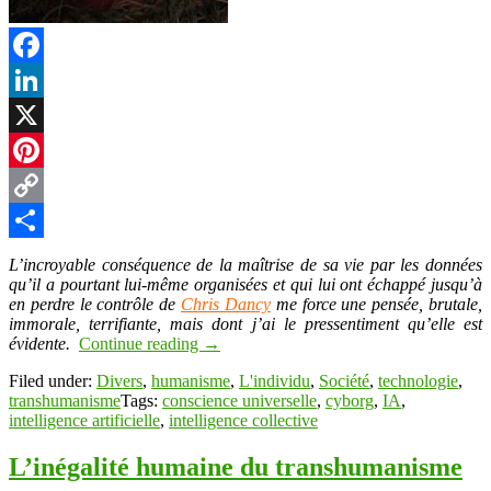
Facebook
LinkedIn
X
Pinterest
Copy
Link
Partager
L’incroyable conséquence de la maîtrise de sa vie par les données
qu’il a pourtant lui-même organisées et qui lui ont échappé jusqu’à
en perdre le contrôle de
Chris Dancy
me force une pensée, brutale,
immorale, terrifiante, mais dont j’ai le pressentiment qu’elle est
évidente.
Continue reading
→
Filed under:
Divers
,
humanisme
,
L'individu
,
Société
,
technologie
,
transhumanisme
Tags:
conscience universelle
,
cyborg
,
IA
,
intelligence artificielle
,
intelligence collective
L’inégalité humaine du transhumanisme