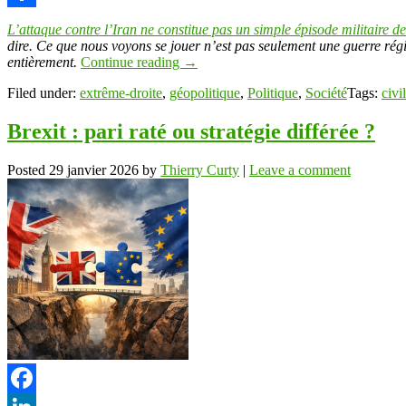
Link
Partager
L’attaque contre l’Iran ne constitue pas un simple épisode militaire d
dire. Ce que nous voyons se jouer n’est pas seulement une guerre régi
entièrement.
Continue reading
→
Filed under:
extrême-droite
,
géopolitique
,
Politique
,
Société
Tags:
civi
Brexit : pari raté ou stratégie différée ?
Posted
29 janvier 2026
by
Thierry Curty
|
Leave a comment