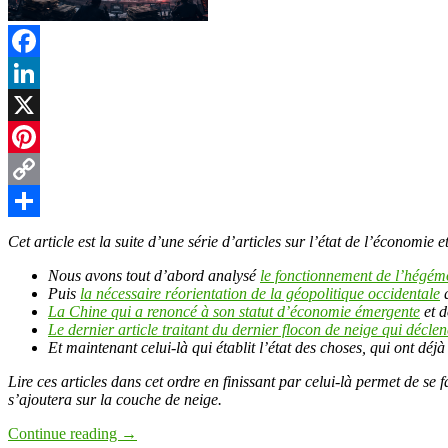
t
Facebook
LinkedIn
r
X
Pinterest
Copy
Link
Partager
Cet article est la suite d’une série d’articles sur l’état de l’économi
Nous avons tout d’abord analysé
le fonctionnement de l’hégém
Puis
la nécessaire réorientation de la géopolitique occidentale
q
La Chine qui a renoncé à son statut d’économie émergente
et d
Le dernier article traitant du dernier flocon de neige qui décl
Et maintenant celui-là qui établit l’état des choses, qui ont déjà 
Lire ces articles dans cet ordre en finissant par celui-là permet de 
s’ajoutera sur la couche de neige.
Continue reading
→