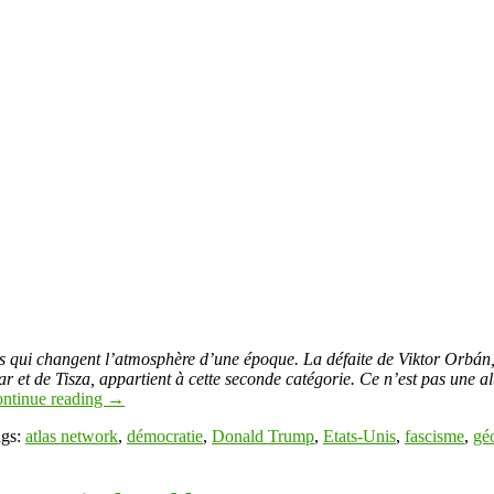
ins qui changent l’atmosphère d’une époque. La défaite de Viktor Orbán,
r et de Tisza, appartient à cette seconde catégorie. Ce n’est pas une a
ntinue reading
→
ags:
atlas network
,
démocratie
,
Donald Trump
,
Etats-Unis
,
fascisme
,
gé