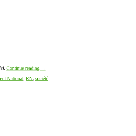
el.
Continue reading
→
nt National
,
RN
,
société