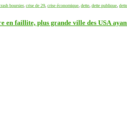
crash boursier
,
crise de 29
,
crise économique
,
dette
,
dette publique
,
dett
e en faillite, plus grande ville des USA ayant 