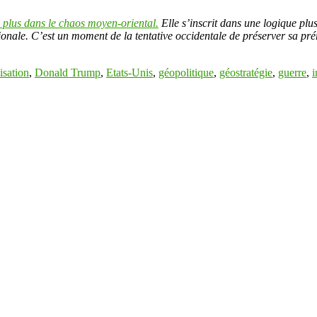
e plus dans le chaos moyen-oriental.
Elle s’inscrit dans une logique plus
onale. C’est un moment de la tentative occidentale de préserver sa pré
lisation
,
Donald Trump
,
Etats-Unis
,
géopolitique
,
géostratégie
,
guerre
,
i