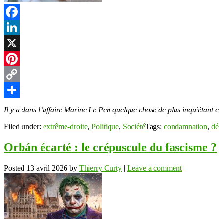
Facebook
LinkedIn
X
Pinterest
Copy
Link
Partager
Il y a dans l’affaire Marine Le Pen quelque chose de plus inquiétant 
Filed under:
extrême-droite
,
Politique
,
Société
Tags:
condamnation
,
dé
Orbán écarté : le crépuscule du fascisme ?
Posted
13 avril 2026
by
Thierry Curty
|
Leave a comment