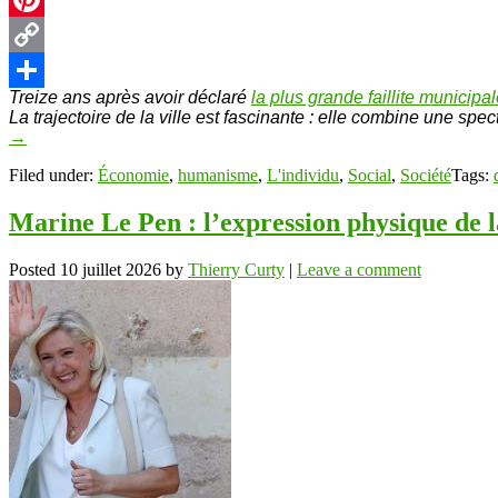
Pinterest
Copy
Treize ans après avoir déclaré
la plus grande faillite municipa
Link
Partager
La trajectoire de la ville est fascinante : elle combine une sp
→
Filed under:
Économie
,
humanisme
,
L'individu
,
Social
,
Société
Tags:
Marine Le Pen : l’expression physique de la 
Posted
10 juillet 2026
by
Thierry Curty
|
Leave a comment