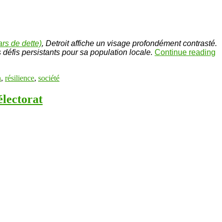
ars de dette)
, Detroit affiche un visage profondément contrasté.
 défis persistants pour sa population locale.
Continue reading
n
,
résilience
,
société
électorat