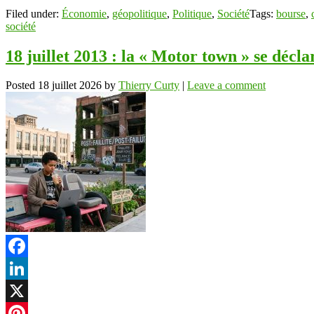
Filed under:
Économie
,
géopolitique
,
Politique
,
Société
Tags:
bourse
,
société
18 juillet 2013 : la « Motor town » se déclar
Posted
18 juillet 2026
by
Thierry Curty
|
Leave a comment
Facebook
LinkedIn
X