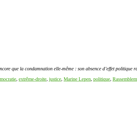
encore que la condamnation elle-même : son absence d’effet politique ré
mocratie
,
extrême-droite
,
justice
,
Marine Lepen
,
politique
,
Rassembleme