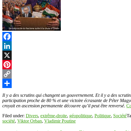
Facebook
LinkedIn
X
Pinterest
Copy
Link
Partager
Il y a des scrutins qui changent un gouvernement. Et il y a des scrut
participation proche de 80 % et une victoire écrasante de Péter Magya
croyait en ascension permanente découvre qu’il peut être renversé.
Co
Filed under:
Divers
,
extrême-droite
,
géopolitique
,
Politique
,
Société
T
société
,
Viktor Orban
,
Vladimir Poutine