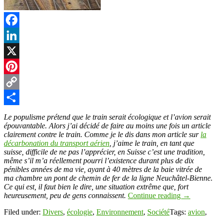
Facebook
LinkedIn
X
Pinterest
Copy
Link
Partager
Le populisme prétend que le train serait écologique et l’avion serait
épouvantable. Alors j’ai décidé de faire au moins une fois un article
clairement contre le train. Comme je le dis dans mon article sur
la
décarbonation du transport aérien
, j’aime le train, en tant que
suisse, difficile de ne pas l’apprécier, en Suisse c’est une tradition,
même s’il m’a réellement pourri l’existence durant plus de dix
pénibles années de ma vie, ayant à 40 mètres de la baie vitrée de
ma chambre un pont de chemin de fer de la ligne Neuchâtel-Bienne.
Ce qui est, il faut bien le dire, une situation extrême que, fort
heureusement, peu de gens connaissent.
Continue reading
→
Filed under:
Divers
,
écologie
,
Environnement
,
Société
Tags:
avion
,