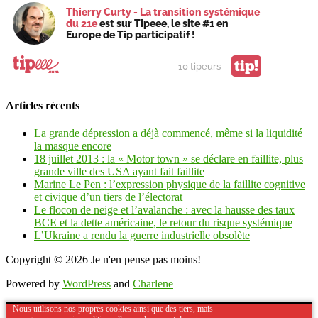
Thierry Curty - La transition systémique
du 21e
est sur Tipeee, le site #1 en
Europe de Tip participatif !
tip!
10 tipeurs
Articles récents
La grande dépression a déjà commencé, même si la liquidité
la masque encore
18 juillet 2013 : la « Motor town » se déclare en faillite, plus
grande ville des USA ayant fait faillite
Marine Le Pen : l’expression physique de la faillite cognitive
et civique d’un tiers de l’électorat
Le flocon de neige et l’avalanche : avec la hausse des taux
BCE et la dette américaine, le retour du risque systémique
L’Ukraine a rendu la guerre industrielle obsolète
Copyright © 2026
Je n'en pense pas moins!
Powered by
WordPress
and
Charlene
Nous utilisons nos propres cookies ainsi que des tiers, mais