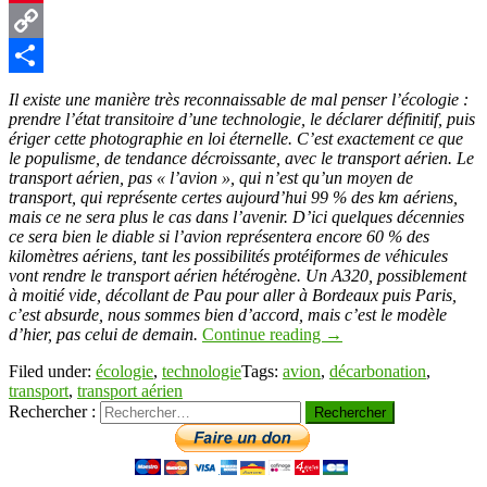
Pinterest
Copy
Link
Partager
Il existe une manière très reconnaissable de mal penser l’écologie :
prendre l’état transitoire d’une technologie, le déclarer définitif, puis
ériger cette photographie en loi éternelle. C’est exactement ce que
le populisme, de tendance décroissante, avec le transport aérien. Le
transport aérien, pas « l’avion », qui n’est qu’un moyen de
transport, qui représente certes aujourd’hui 99 % des km aériens,
mais ce ne sera plus le cas dans l’avenir. D’ici quelques décennies
ce sera bien le diable si l’avion représentera encore 60 % des
kilomètres aériens, tant les possibilités protéiformes de véhicules
vont rendre le transport aérien hétérogène. Un A320, possiblement
à moitié vide, décollant de Pau pour aller à Bordeaux puis Paris,
c’est absurde, nous sommes bien d’accord, mais c’est le modèle
d’hier, pas celui de demain.
Continue reading
→
Filed under:
écologie
,
technologie
Tags:
avion
,
décarbonation
,
transport
,
transport aérien
Rechercher :