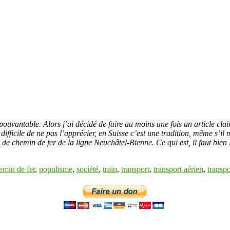
épouvantable. Alors j’ai décidé de faire au moins une fois un article cl
e, difficile de ne pas l’apprécier, en Suisse c’est une tradition, même s’
e chemin de fer de la ligne Neuchâtel-Bienne. Ce qui est, il faut bien 
emin de fer
,
populisme
,
société
,
train
,
transport
,
transport aérien
,
transpo