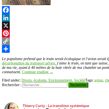
t
Facebook
LinkedIn
r
X
Pinterest
Copy
Link
Partager
Le populisme prétend que le train serait écologique et l’avion serait 
décarbonation du transport aérien
, j’aime le train, en tant que suiss
de ma vie, ayant à 40 mètres de la baie vitrée de ma chambre un pont d
connaissent.
Continue reading
→
Filed under:
Divers
,
écologie
,
Environnement
,
Société
Tags:
avion
,
ch
Rechercher :
Thierry Curty - La transition systémique