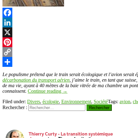
t
Facebook
LinkedIn
r
X
Pinterest
Copy
Link
Partager
Le populisme prétend que le train serait écologique et l’avion serait 
décarbonation du transport aérien
, j’aime le train, en tant que suiss
de ma vie, ayant à 40 mètres de la baie vitrée de ma chambre un pont d
connaissent.
Continue reading
→
Filed under:
Divers
,
écologie
,
Environnement
,
Société
Tags:
avion
,
ch
Rechercher :
Thierry Curty - La transition systémique