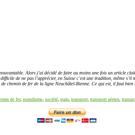
épouvantable. Alors j’ai décidé de faire au moins une fois un article cl
e, difficile de ne pas l’apprécier, en Suisse c’est une tradition, même s’
e chemin de fer de la ligne Neuchâtel-Bienne. Ce qui est, il faut bien 
emin de fer
,
populisme
,
société
,
train
,
transport
,
transport aérien
,
transpo