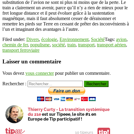
substitution de l’avion ne sont ni plus ni moins que de la perte. Le
train a clairement un avenir, parce qu’il n’y a rien de mieux pour le
fret longue distance et il peut évoluer grâce à la sustentation
magnétique, mais il faut absolument cesser de déraisonner et
remettre les pieds sur Terre en cessant de prêter des inconvénients à
l’un et imaginant des avantages à l’autre.
Filed under:
Divers
,
écologie
,
Environnement
,
Société
Tags:
avion
,
chemin de fer
,
populisme
,
société
,
train
,
transport
,
transport aérien
,
transport ferroviaire
Laisser un commentaire
Vous devez
vous connecter
pour publier un commentaire.
Rechercher :
Thierry Curty - La transition systémique
du 21e
est sur Tipeee, le site #1 en
Europe de Tip participatif !
tip!
10 tipeurs