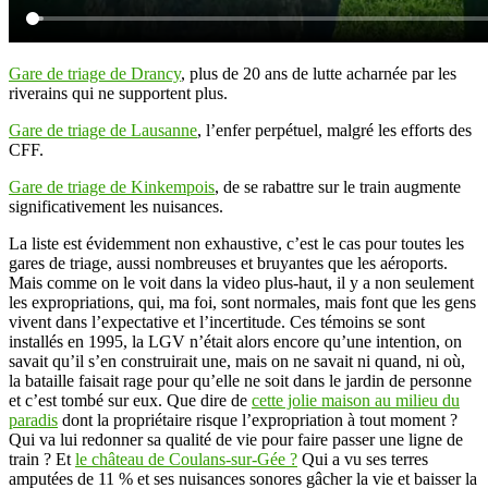
Gare de triage de Drancy
, plus de 20 ans de lutte acharnée par les
riverains qui ne supportent plus.
Gare de triage de Lausanne
, l’enfer perpétuel, malgré les efforts des
CFF.
Gare de triage de Kinkempois
, de se rabattre sur le train augmente
significativement les nuisances.
La liste est évidemment non exhaustive, c’est le cas pour toutes les
gares de triage, aussi nombreuses et bruyantes que les aéroports.
Mais comme on le voit dans la video plus-haut, il y a non seulement
les expropriations, qui, ma foi, sont normales, mais font que les gens
vivent dans l’expectative et l’incertitude. Ces témoins se sont
installés en 1995, la LGV n’était alors encore qu’une intention, on
savait qu’il s’en construirait une, mais on ne savait ni quand, ni où,
la bataille faisait rage pour qu’elle ne soit dans le jardin de personne
et c’est tombé sur eux. Que dire de
cette jolie maison au milieu du
paradis
dont la propriétaire risque l’expropriation à tout moment ?
Qui va lui redonner sa qualité de vie pour faire passer une ligne de
train ? Et
le château de Coulans-sur-Gée ?
Qui a vu ses terres
amputées de 11 % et ses nuisances sonores gâcher la vie et baisser la