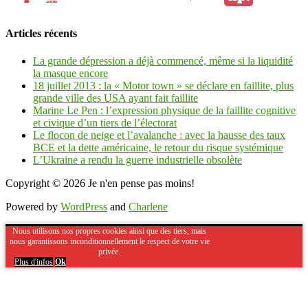
Articles récents
La grande dépression a déjà commencé, même si la liquidité
la masque encore
18 juillet 2013 : la « Motor town » se déclare en faillite, plus
grande ville des USA ayant fait faillite
Marine Le Pen : l’expression physique de la faillite cognitive
et civique d’un tiers de l’électorat
Le flocon de neige et l’avalanche : avec la hausse des taux
BCE et la dette américaine, le retour du risque systémique
L’Ukraine a rendu la guerre industrielle obsolète
Copyright © 2026
Je n'en pense pas moins!
Powered by
WordPress
and
Charlene
Nous utilisons nos propres cookies ainsi que des tiers, mais
nous garantissons inconditionnellement le respect de votre vie
privée.
Plus d'infos
Ok