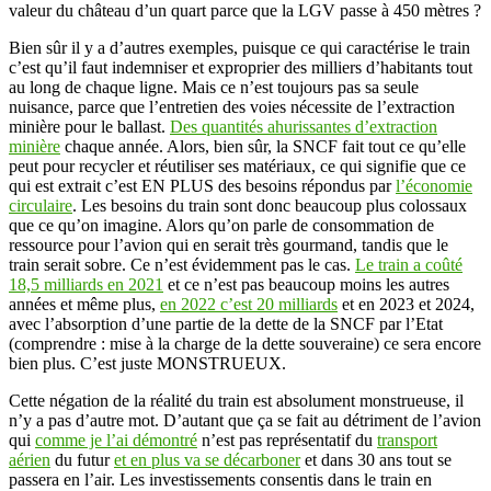
valeur du château d’un quart parce que la LGV passe à 450 mètres ?
Bien sûr il y a d’autres exemples, puisque ce qui caractérise le train
c’est qu’il faut indemniser et exproprier des milliers d’habitants tout
au long de chaque ligne. Mais ce n’est toujours pas sa seule
nuisance, parce que l’entretien des voies nécessite de l’extraction
minière pour le ballast.
Des quantités ahurissantes d’extraction
minière
chaque année. Alors, bien sûr, la SNCF fait tout ce qu’elle
peut pour recycler et réutiliser ses matériaux, ce qui signifie que ce
qui est extrait c’est EN PLUS des besoins répondus par
l’économie
circulaire
. Les besoins du train sont donc beaucoup plus colossaux
que ce qu’on imagine. Alors qu’on parle de consommation de
ressource pour l’avion qui en serait très gourmand, tandis que le
train serait sobre. Ce n’est évidemment pas le cas.
Le train a coûté
18,5 milliards en 2021
et ce n’est pas beaucoup moins les autres
années et même plus,
en 2022 c’est 20 milliards
et en 2023 et 2024,
avec l’absorption d’une partie de la dette de la SNCF par l’Etat
(comprendre : mise à la charge de la dette souveraine) ce sera encore
bien plus. C’est juste MONSTRUEUX.
Cette négation de la réalité du train est absolument monstrueuse, il
n’y a pas d’autre mot. D’autant que ça se fait au détriment de l’avion
qui
comme je l’ai démontré
n’est pas représentatif du
transport
aérien
du futur
et en plus va se décarboner
et dans 30 ans tout se
passera en l’air. Les investissements consentis dans le train en