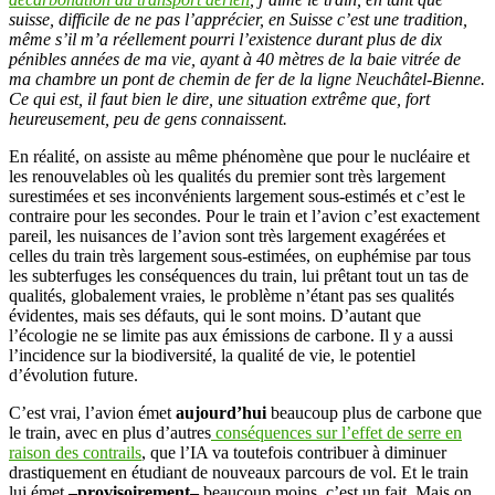
suisse, difficile de ne pas l’apprécier, en Suisse c’est une tradition,
même s’il m’a réellement pourri l’existence durant plus de dix
pénibles années de ma vie, ayant à 40 mètres de la baie vitrée de
ma chambre un pont de chemin de fer de la ligne Neuchâtel-Bienne.
Ce qui est, il faut bien le dire, une situation extrême que, fort
heureusement, peu de gens connaissent.
En réalité, on assiste au même phénomène que pour le nucléaire et
les renouvelables où les qualités du premier sont très largement
surestimées et ses inconvénients largement sous-estimés et c’est le
contraire pour les secondes. Pour le train et l’avion c’est exactement
pareil, les nuisances de l’avion sont très largement exagérées et
celles du train très largement sous-estimées, on euphémise par tous
les subterfuges les conséquences du train, lui prêtant tout un tas de
qualités, globalement vraies, le problème n’étant pas ses qualités
évidentes, mais ses défauts, qui le sont moins. D’autant que
l’écologie ne se limite pas aux émissions de carbone. Il y a aussi
l’incidence sur la biodiversité, la qualité de vie, le potentiel
d’évolution future.
C’est vrai, l’avion émet
aujourd’hui
beaucoup plus de carbone que
le train, avec en plus d’autres
conséquences sur l’effet de serre en
raison des contrails
, que l’IA va toutefois contribuer à diminuer
drastiquement en étudiant de nouveaux parcours de vol. Et le train
lui émet
–provisoirement–
beaucoup moins, c’est un fait. Mais on