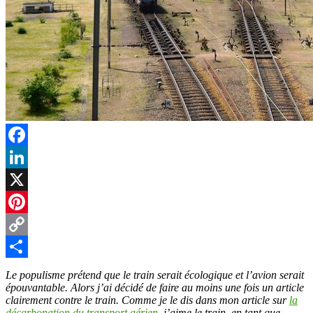
Facebook
LinkedIn
X
Pinterest
Copy
Link
Partager
Le populisme prétend que le train serait écologique et l’avion serait
épouvantable. Alors j’ai décidé de faire au moins une fois un article
clairement contre le train. Comme je le dis dans mon article sur
la
décarbonation du transport aérien
, j’aime le train, en tant que