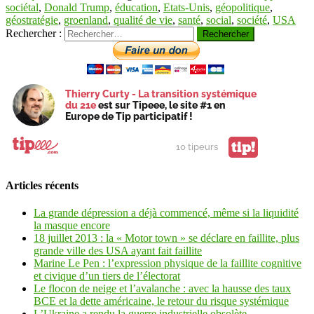
sociétal
,
Donald Trump
,
éducation
,
Etats-Unis
,
géopolitique
,
géostratégie
,
groenland
,
qualité de vie
,
santé
,
social
,
société
,
USA
Rechercher :
Thierry Curty - La transition systémique
du 21e
est sur Tipeee, le site #1 en
Europe de Tip participatif !
tip!
10 tipeurs
Articles récents
La grande dépression a déjà commencé, même si la liquidité
la masque encore
18 juillet 2013 : la « Motor town » se déclare en faillite, plus
grande ville des USA ayant fait faillite
Marine Le Pen : l’expression physique de la faillite cognitive
et civique d’un tiers de l’électorat
Le flocon de neige et l’avalanche : avec la hausse des taux
BCE et la dette américaine, le retour du risque systémique
L’Ukraine a rendu la guerre industrielle obsolète