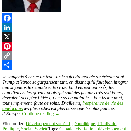
Facebook
LinkedIn
X
Pinterest
Copy
Link
Partager
Je songeais à écrire un truc sur le sujet du modèle américain dont
Trump et Vance se gargarisent tant, en disant qu’il faut bien intégrer
que si jamais le Canada et le Groenland étaient annexés, les
canadiens et les groenlandais qui sont des peuples très solidaires,
devraient accepter l’idée qu’en cas de maladie… ben ils meurent,
tout simplement, faute de soins. D’ailleurs,
l’espérance de vie des
américains
les plus riches est plus basse que les plus pauvres
d’Europe.
Continue reading
→
Filed under:
Développement sociétal
,
géopolitique
,
L'individu
,
Politique
,
Social
,
Société
Tags:
Canada
,
civilisation
,
développement