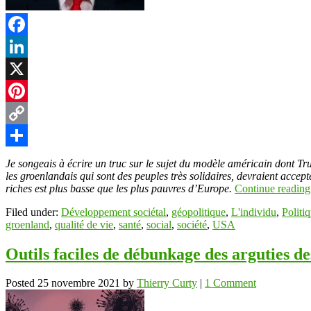
t
Facebook
LinkedIn
r
X
Pinterest
Copy
Link
Partager
Je songeais à écrire un truc sur le sujet du modèle américain dont Tru
les groenlandais qui sont des peuples très solidaires, devraient accep
riches est plus basse que les plus pauvres d’Europe.
Continue readin
Filed under:
Développement sociétal
,
géopolitique
,
L'individu
,
Politi
groenland
,
qualité de vie
,
santé
,
social
,
société
,
USA
Outils faciles de débunkage des arguties d
Posted
25 novembre 2021
by
Thierry Curty
|
1 Comment