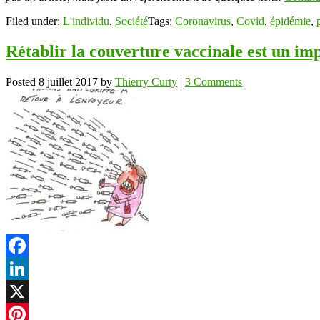
Filed under:
L'individu
,
Société
Tags:
Coronavirus
,
Covid
,
épidémie
,
Rétablir la couverture vaccinale est un imp
Posted
8 juillet 2017
by
Thierry Curty
|
3 Comments
Facebook
LinkedIn
X