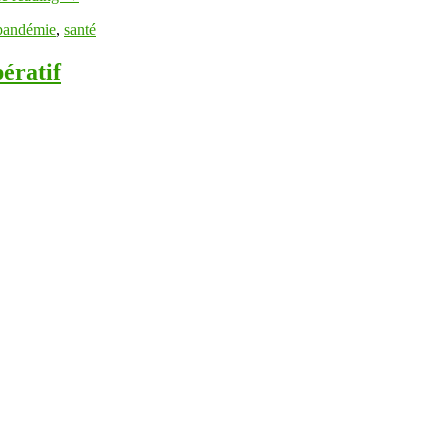
pandémie
,
santé
ératif