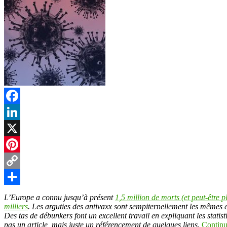
Facebook
LinkedIn
X
Pinterest
Copy
Link
Partager
L’Europe a connu jusqu’à présent
1,5 million de morts (et peut-être 
milliers
. Les arguties des antivaxx sont sempiternellement les mêmes et
Des tas de débunkers font un excellent travail en expliquant les statis
pas un article, mais juste un référencement de quelques liens.
Continu