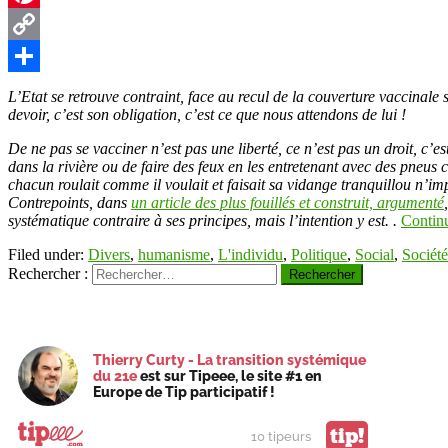
Pinterest
Copy
Link
Partager
L’Etat se retrouve contraint, face au recul de la couverture vaccinale 
devoir, c’est son obligation, c’est ce que nous attendons de lui !
De ne pas se vacciner n’est pas une liberté, ce n’est pas un droit, c’
dans la rivière ou de faire des feux en les entretenant avec des pneus 
chacun roulait comme il voulait et faisait sa vidange tranquillou n’im
Contrepoints, dans
un article des plus fouillés et construit, argumenté
systématique contraire à ses principes, mais l’intention y est. .
Contin
Filed under:
Divers
,
humanisme
,
L'individu
,
Politique
,
Social
,
Société
Rechercher :
Thierry Curty - La transition systémique
du 21e
est sur Tipeee, le site #1 en
Europe de Tip participatif !
tip!
10 tipeurs