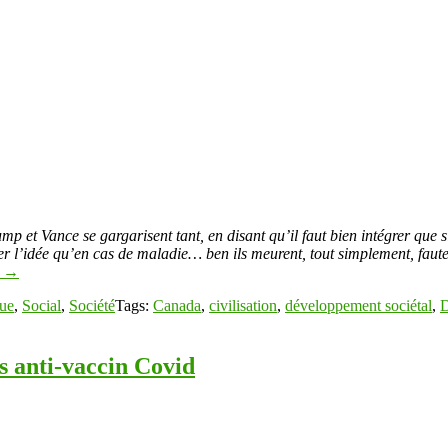
mp et Vance se gargarisent tant, en disant qu’il faut bien intégrer que 
ter l’idée qu’en cas de maladie… ben ils meurent, tout simplement, faute
g
→
que
,
Social
,
Société
Tags:
Canada
,
civilisation
,
développement sociétal
,
D
es anti-vaccin Covid