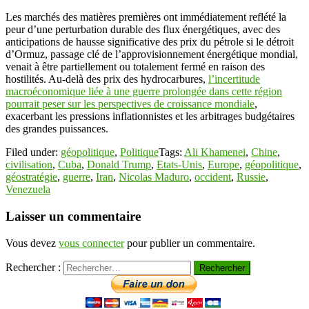
Les marchés des matières premières ont immédiatement reflété la
peur d’une perturbation durable des flux énergétiques, avec des
anticipations de hausse significative des prix du pétrole si le détroit
d’Ormuz, passage clé de l’approvisionnement énergétique mondial,
venait à être partiellement ou totalement fermé en raison des
hostilités. Au-delà des prix des hydrocarbures,
l’incertitude
macroéconomique liée à une guerre prolongée dans cette région
pourrait peser sur les perspectives de croissance mondiale
,
exacerbant les pressions inflationnistes et les arbitrages budgétaires
des grandes puissances.
Filed under:
géopolitique
,
Politique
Tags:
Ali Khamenei
,
Chine
,
civilisation
,
Cuba
,
Donald Trump
,
Etats-Unis
,
Europe
,
géopolitique
,
géostratégie
,
guerre
,
Iran
,
Nicolas Maduro
,
occident
,
Russie
,
Venezuela
Laisser un commentaire
Vous devez
vous connecter
pour publier un commentaire.
Rechercher :