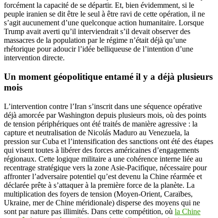
forcément la capacité de se départir. Et, bien évidemment, si le
peuple iranien se dit être le seul à être ravi de cette opération, il ne
s’agit aucunement d’une quelconque action humanitaire. Lorsque
Trump avait averti qu’il interviendrait s’il devait observer des
massacres de la population par le régime n’était déjà qu’une
rhétorique pour adoucir l’idée belliqueuse de l’intention d’une
intervention directe.
Un moment géopolitique entamé il y a déjà plusieurs
mois
L’intervention contre l’Iran s’inscrit dans une séquence opérative
déjà amorcée par Washington depuis plusieurs mois, où des points
de tension périphériques ont été traités de manière agressive : la
capture et neutralisation de Nicolás Maduro au Venezuela, la
pression sur Cuba et l’intensification des sanctions ont été des étapes
qui visent toutes à libérer des forces américaines d’engagements
régionaux. Cette logique militaire a une cohérence interne liée au
recentrage stratégique vers la zone Asie-Pacifique, nécessaire pour
affronter l’adversaire potentiel qu’est devenu la Chine réarmée et
déclarée prête à s’attaquer à la première force de la planète. La
multiplication des foyers de tension (Moyen-Orient, Caraïbes,
Ukraine, mer de Chine méridionale) disperse des moyens qui ne
sont par nature pas illimités. Dans cette compétition, où
la Chine