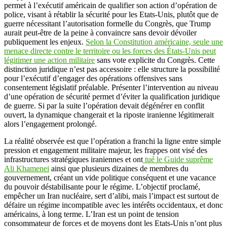
permet à l’exécutif américain de qualifier son action d’opération de
police, visant à rétablir la sécurité pour les Etats-Unis, plutôt que de
guerre nécessitant l’autorisation formelle du Congrès, que Trump
aurait peut-être de la peine à convaincre sans devoir dévoiler
publiquement les enjeux.
Selon la Constitution américaine, seule une
menace directe contre le territoire ou les forces des États-Unis peut
légitimer une action militaire
sans vote explicite du Congrès. Cette
distinction juridique n’est pas accessoire : elle structure la possibilité
pour l’exécutif d’engager des opérations offensives sans
consentement législatif préalable. Présenter l’intervention au niveau
d’une opération de sécurité permet d’éviter la qualification juridique
de guerre. Si par la suite l’opération devait dégénérer en conflit
ouvert, la dynamique changerait et la riposte iranienne légitimerait
alors l’engagement prolongé.
La réalité observée est que l’opération a franchi la ligne entre simple
pression et engagement militaire majeur, les frappes ont visé des
infrastructures stratégiques iraniennes et ont
tué le Guide suprême
Ali Khamenei
ainsi que plusieurs dizaines de membres du
gouvernement, créant un vide politique conséquent et une vacance
du pouvoir déstabilisante pour le régime. L’objectif proclamé,
empêcher un Iran nucléaire, sert d’alibi, mais l’impact est surtout de
défaire un régime incompatible avec les intérêts occidentaux, et donc
américains, à long terme. L’Iran est un point de tension
consommateur de forces et de moyens dont les Etats-Unis n’ont plus