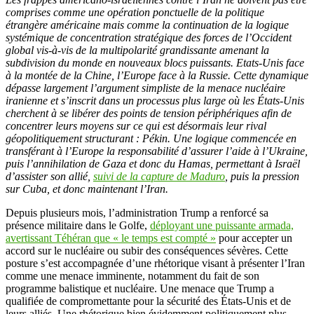
comprises comme une opération ponctuelle de la politique
étrangère américaine mais comme la continuation de la logique
systémique de concentration stratégique des forces de l’Occident
global vis-à-vis de la multipolarité grandissante amenant la
subdivision du monde en nouveaux blocs puissants. Etats-Unis face
à la montée de la Chine, l’Europe face à la Russie. Cette dynamique
dépasse largement l’argument simpliste de la menace nucléaire
iranienne et s’inscrit dans un processus plus large où les États-Unis
cherchent à se libérer des points de tension périphériques afin de
concentrer leurs moyens sur ce qui est désormais leur rival
géopolitiquement structurant : Pékin. Une logique commencée en
transférant à l’Europe la responsabilité d’assurer l’aide à l’Ukraine,
puis l’annihilation de Gaza et donc du Hamas, permettant à Israël
d’assister son allié,
suivi de la capture de Maduro
, puis la pression
sur Cuba, et donc maintenant l’Iran.
Depuis plusieurs mois, l’administration Trump a renforcé sa
présence militaire dans le Golfe,
déployant une puissante armada,
avertissant Téhéran que « le temps est compté »
pour accepter un
accord sur le nucléaire ou subir des conséquences sévères. Cette
posture s’est accompagnée d’une rhétorique visant à présenter l’Iran
comme une menace imminente, notamment du fait de son
programme balistique et nucléaire. Une menace que Trump a
qualifiée de compromettante pour la sécurité des États-Unis et de
leurs alliés. Une rhétorique bien évidemment politiquement plus