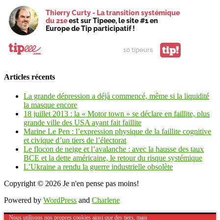
Thierry Curty - La transition systémique
du 21e
est sur Tipeee, le site #1 en
Europe de Tip participatif !
tip!
10 tipeurs
Articles récents
La grande dépression a déjà commencé, même si la liquidité
la masque encore
18 juillet 2013 : la « Motor town » se déclare en faillite, plus
grande ville des USA ayant fait faillite
Marine Le Pen : l’expression physique de la faillite cognitive
et civique d’un tiers de l’électorat
Le flocon de neige et l’avalanche : avec la hausse des taux
BCE et la dette américaine, le retour du risque systémique
L’Ukraine a rendu la guerre industrielle obsolète
Copyright © 2026
Je n'en pense pas moins!
Powered by
WordPress
and
Charlene
Nous utilisons nos propres cookies ainsi que des tiers, mais