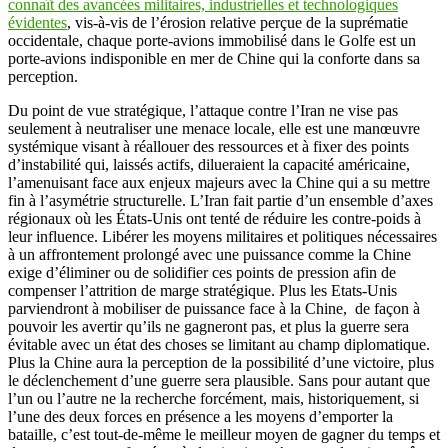
connaît des avancées militaires, industrielles et technologiques
évidentes
, vis-à-vis de l’érosion relative perçue de la suprématie
occidentale, chaque porte-avions immobilisé dans le Golfe est un
porte-avions indisponible en mer de Chine qui la conforte dans sa
perception.
Du point de vue stratégique, l’attaque contre l’Iran ne vise pas
seulement à neutraliser une menace locale, elle est une manœuvre
systémique visant à réallouer des ressources et à fixer des points
d’instabilité qui, laissés actifs, dilueraient la capacité américaine,
l’amenuisant face aux enjeux majeurs avec la Chine qui a su mettre
fin à l’asymétrie structurelle. L’Iran fait partie d’un ensemble d’axes
régionaux où les États-Unis ont tenté de réduire les contre-poids à
leur influence. Libérer les moyens militaires et politiques nécessaires
à un affrontement prolongé avec une puissance comme la Chine
exige d’éliminer ou de solidifier ces points de pression afin de
compenser l’attrition de marge stratégique. Plus les Etats-Unis
parviendront à mobiliser de puissance face à la Chine, de façon à
pouvoir les avertir qu’ils ne gagneront pas, et plus la guerre sera
évitable avec un état des choses se limitant au champ diplomatique.
Plus la Chine aura la perception de la possibilité d’une victoire, plus
le déclenchement d’une guerre sera plausible. Sans pour autant que
l’un ou l’autre ne la recherche forcément, mais, historiquement, si
l’une des deux forces en présence a les moyens d’emporter la
bataille, c’est tout-de-même le meilleur moyen de gagner du temps et