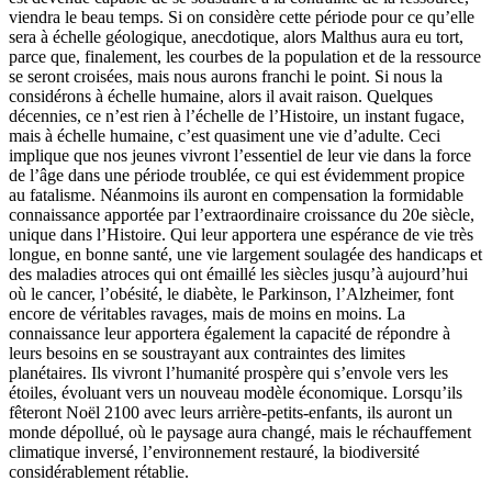
viendra le beau temps. Si on considère cette période pour ce qu’elle
sera à échelle géologique, anecdotique, alors Malthus aura eu tort,
parce que, finalement, les courbes de la population et de la ressource
se seront croisées, mais nous aurons franchi le point. Si nous la
considérons à échelle humaine, alors il avait raison. Quelques
décennies, ce n’est rien à l’échelle de l’Histoire, un instant fugace,
mais à échelle humaine, c’est quasiment une vie d’adulte. Ceci
implique que nos jeunes vivront l’essentiel de leur vie dans la force
de l’âge dans une période troublée, ce qui est évidemment propice
au fatalisme. Néanmoins ils auront en compensation la formidable
connaissance apportée par l’extraordinaire croissance du 20e siècle,
unique dans l’Histoire. Qui leur apportera une espérance de vie très
longue, en bonne santé, une vie largement soulagée des handicaps et
des maladies atroces qui ont émaillé les siècles jusqu’à aujourd’hui
où le cancer, l’obésité, le diabète, le Parkinson, l’Alzheimer, font
encore de véritables ravages, mais de moins en moins. La
connaissance leur apportera également la capacité de répondre à
leurs besoins en se soustrayant aux contraintes des limites
planétaires. Ils vivront l’humanité prospère qui s’envole vers les
étoiles, évoluant vers un nouveau modèle économique. Lorsqu’ils
fêteront Noël 2100 avec leurs arrière-petits-enfants, ils auront un
monde dépollué, où le paysage aura changé, mais le réchauffement
climatique inversé, l’environnement restauré, la biodiversité
considérablement rétablie.