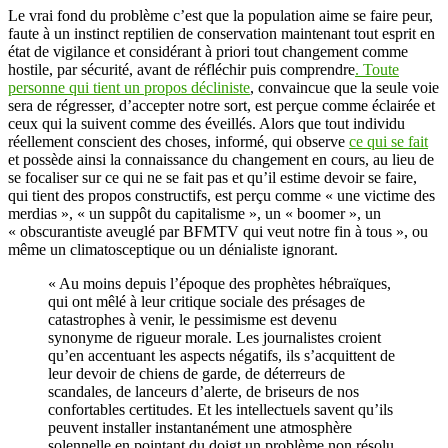
Le vrai fond du problème c’est que la population aime se faire peur,
faute à un instinct reptilien de conservation maintenant tout esprit en
état de vigilance et considérant à priori tout changement comme
hostile, par sécurité, avant de réfléchir puis comprendre
. Toute
personne qui tient un propos décliniste
, convaincue que la seule voie
sera de régresser, d’accepter notre sort, est perçue comme éclairée et
ceux qui la suivent comme des éveillés. Alors que tout individu
réellement conscient des choses, informé, qui observe
ce qui se fait
et possède ainsi la connaissance du changement en cours, au lieu de
se focaliser sur ce qui ne se fait pas et qu’il estime devoir se faire,
qui tient des propos constructifs, est perçu comme « une victime des
merdias », « un suppôt du capitalisme », un « boomer », un
« obscurantiste aveuglé par BFMTV qui veut notre fin à tous », ou
même un climatosceptique ou un dénialiste ignorant.
« Au moins depuis l’époque des prophètes hébraïques,
qui ont mêlé à leur critique sociale des présages de
catastrophes à venir, le pessimisme est devenu
synonyme de rigueur morale. Les journalistes croient
qu’en accentuant les aspects négatifs, ils s’acquittent de
leur devoir de chiens de garde, de déterreurs de
scandales, de lanceurs d’alerte, de briseurs de nos
confortables certitudes. Et les intellectuels savent qu’ils
peuvent installer instantanément une atmosphère
solennelle en pointant du doigt un problème non résolu