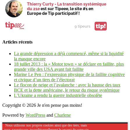
Thierry Curty - La transition systémique
du 21e
est sur Tipeee, le site #1 en
Europe de Tip participatif !
tip!
9 tipeurs
Articles récents
La grande dépression a déjà commencé, même si la liquidité
la masque encore
18 juillet 2013 : la « Motor town » se déclare en faillite, plus
grande ville des USA ayant fait faillite
Marine Le Pen : l’expression physique de la faillite cognitive
et civique d’un tiers de l’électorat
Le flocon de neige et l’avalanche : avec la hausse des taux
BCE et la dette américaine, le retour du risque systémique
L’Ukraine a rendu la guerre industrielle obsolète
Copyright © 2026
Je n'en pense pas moins!
Powered by
WordPress
and
Charlene
Nous utilisons nos propres cookies ainsi que des tiers, mais
nous garantissons inconditionnellement le respect de votre vie