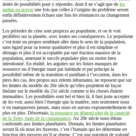
dotée de possibilités pour y répondre, dont il ne s’agit que de
les
mettre en œuvre
une fois que celles à l’origine du problème seront
enfin définitivement échues une fois les résistances au changement
passées.
Les périodes de crise sont propices au populisme, et on le voit
proliférer sur la planète, avec toutes ses conséquences. Le populisme
c’est tenir un propos semblant aller dans le sens de la population,
sans égard pour sa teneur qualitative et plus il est simpliste et
démago et plus il est acceptable par une fraction massive de la
population, amenant le succès populaire plus ou moins bien
intentionné. En réalité, les arguties sur les futurs manques de
ressource ou d’énergie niant par habitude et par principe la
possibilité même de la transition et justifiant à l’occasion, dans les
pires des cas, des propos aux relents inhumains, ne reposent que sur
les limites du modèle du 20e siècle qu’elles projettent de façon
linéaire sur le modèle du 21e siècle comme si les choses étaient
immuables. Les possibilités sont bel et bien là, il faut juste accepter
de les voir, aussi bien l’énergie que la matière, non seulement nous
n’en manquerons jamais, mais nous en aurons exponentiellement de
plus en plus. Désormais,
la ressource ne dépend plus de la capacité
de la Terre, mais de la connaissance
. Au 20e siècle nous étions
confrontés aux limites planétaires. Demain, les limites planétaires
seront là où nous les fixerons, c’est l’humain qui les détermine en
fonction des moyens qu’il se donne. C’est une question de volonté