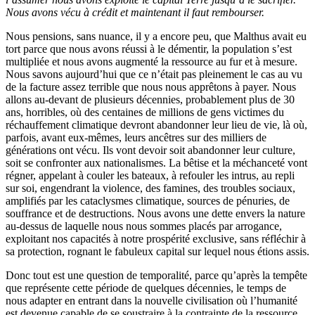
Nous avons vécu à crédit et maintenant il faut rembourser.
Nous pensions, sans nuance, il y a encore peu, que Malthus avait eu
tort parce que nous avons réussi à le démentir, la population s’est
multipliée et nous avons augmenté la ressource au fur et à mesure.
Nous savons aujourd’hui que ce n’était pas pleinement le cas au vu
de la facture assez terrible que nous nous apprêtons à payer. Nous
allons au-devant de plusieurs décennies, probablement plus de 30
ans, horribles, où des centaines de millions de gens victimes du
réchauffement climatique devront abandonner leur lieu de vie, là où,
parfois, avant eux-mêmes, leurs ancêtres sur des milliers de
générations ont vécu. Ils vont devoir soit abandonner leur culture,
soit se confronter aux nationalismes. La bêtise et la méchanceté vont
régner, appelant à couler les bateaux, à refouler les intrus, au repli
sur soi, engendrant la violence, des famines, des troubles sociaux,
amplifiés par les cataclysmes climatique, sources de pénuries, de
souffrance et de destructions. Nous avons une dette envers la nature
au-dessus de laquelle nous nous sommes placés par arrogance,
exploitant nos capacités à notre prospérité exclusive, sans réfléchir à
sa protection, rognant le fabuleux capital sur lequel nous étions assis.
Donc tout est une question de temporalité, parce qu’après la tempête
que représente cette période de quelques décennies, le temps de
nous adapter en entrant dans la nouvelle civilisation où l’humanité
est devenue capable de se soustraire à la contrainte de la ressource,