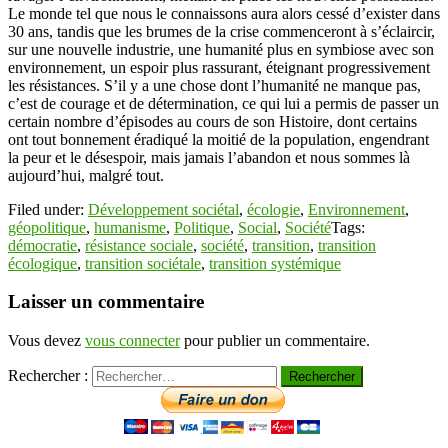
Le monde tel que nous le connaissons aura alors cessé d’exister dans
30 ans, tandis que les brumes de la crise commenceront à s’éclaircir,
sur une nouvelle industrie, une humanité plus en symbiose avec son
environnement, un espoir plus rassurant, éteignant progressivement
les résistances. S’il y a une chose dont l’humanité ne manque pas,
c’est de courage et de détermination, ce qui lui a permis de passer un
certain nombre d’épisodes au cours de son Histoire, dont certains
ont tout bonnement éradiqué la moitié de la population, engendrant
la peur et le désespoir, mais jamais l’abandon et nous sommes là
aujourd’hui, malgré tout.
Filed under:
Développement sociétal
,
écologie
,
Environnement
,
géopolitique
,
humanisme
,
Politique
,
Social
,
Société
Tags:
démocratie
,
résistance sociale
,
société
,
transition
,
transition
écologique
,
transition sociétale
,
transition systémique
Laisser un commentaire
Vous devez
vous connecter
pour publier un commentaire.
Rechercher :