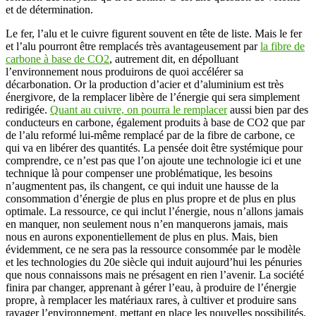
et de détermination.
Le fer, l’alu et le cuivre figurent souvent en tête de liste. Mais le fer
et l’alu pourront être remplacés très avantageusement par
la fibre de
carbone à base de CO2
, autrement dit, en dépolluant
l’environnement nous produirons de quoi accélérer sa
décarbonation. Or la production d’acier et d’aluminium est très
énergivore, de la remplacer libère de l’énergie qui sera simplement
redirigée.
Quant au cuivre, on pourra le remplacer
aussi bien par des
conducteurs en carbone, également produits à base de CO2 que par
de l’alu reformé lui-même remplacé par de la fibre de carbone, ce
qui va en libérer des quantités. La pensée doit être systémique pour
comprendre, ce n’est pas que l’on ajoute une technologie ici et une
technique là pour compenser une problématique, les besoins
n’augmentent pas, ils changent, ce qui induit une hausse de la
consommation d’énergie de plus en plus propre et de plus en plus
optimale. La ressource, ce qui inclut l’énergie, nous n’allons jamais
en manquer, non seulement nous n’en manquerons jamais, mais
nous en aurons exponentiellement de plus en plus. Mais, bien
évidemment, ce ne sera pas la ressource consommée par le modèle
et les technologies du 20e siècle qui induit aujourd’hui les pénuries
que nous connaissons mais ne présagent en rien l’avenir. La société
finira par changer, apprenant à gérer l’eau, à produire de l’énergie
propre, à remplacer les matériaux rares, à cultiver et produire sans
ravager l’environnement, mettant en place les nouvelles possibilités.