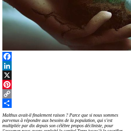
Facebook
LinkedIn
X
Pinterest
Copy
Link
Partager
Malthus avait-il finalement raison ? Parce que si nous sommes
parvenus à répondre aux besoins de la population, qui s’est
multipliée par dix depuis son célèbre propos décliniste, pour
l’assumer nous avons exploité le capital Terre jusqu’à le sacrifier.