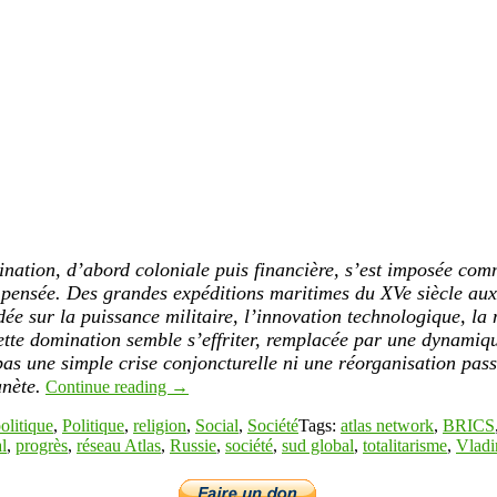
nation, d’abord coloniale puis financière, s’est imposée comm
 pensée. Des grandes expéditions maritimes du XVe siècle au
ée sur la puissance militaire, l’innovation technologique, la m
 cette domination semble s’effriter, remplacée par une dynami
pas une simple crise conjoncturelle ni une réorganisation pass
anète.
Continue reading
→
olitique
,
Politique
,
religion
,
Social
,
Société
Tags:
atlas network
,
BRICS
l
,
progrès
,
réseau Atlas
,
Russie
,
société
,
sud global
,
totalitarisme
,
Vladi