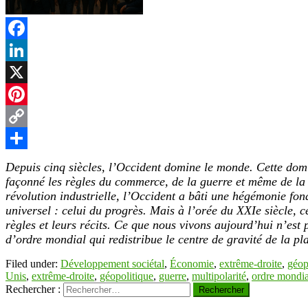
t
Facebook
LinkedIn
r
X
Pinterest
Copy
Link
Partager
Depuis cinq siècles, l’Occident domine le monde. Cette domi
façonné les règles du commerce, de la guerre et même de la
révolution industrielle, l’Occident a bâti une hégémonie fond
universel : celui du progrès. Mais à l’orée du XXIe siècle,
règles et leurs récits. Ce que nous vivons aujourd’hui n’est 
d’ordre mondial qui redistribue le centre de gravité de la pl
Filed under:
Développement sociétal
,
Économie
,
extrême-droite
,
géop
Unis
,
extrême-droite
,
géopolitique
,
guerre
,
multipolarité
,
ordre mondia
Rechercher :