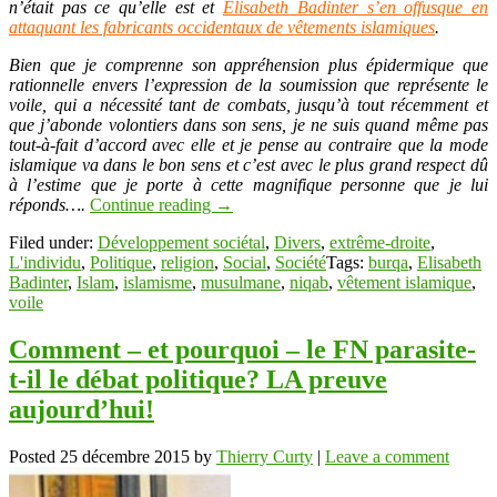
n’était pas ce qu’elle est et
Elisabeth Badinter s’en offusque en
attaquant les fabricants occidentaux de vêtements islamiques
.
Bien que je comprenne son appréhension plus épidermique que
rationnelle envers l’expression de la soumission que représente le
voile, qui a nécessité tant de combats, jusqu’à tout récemment et
que j’abonde volontiers dans son sens, je ne suis quand même pas
tout-à-fait d’accord avec elle et je pense au contraire que la mode
islamique va dans le bon sens et c’est avec le plus grand respect dû
à l’estime que je porte à cette magnifique personne que je lui
réponds….
Continue reading
→
Filed under:
Développement sociétal
,
Divers
,
extrême-droite
,
L'individu
,
Politique
,
religion
,
Social
,
Société
Tags:
burqa
,
Elisabeth
Badinter
,
Islam
,
islamisme
,
musulmane
,
niqab
,
vêtement islamique
,
voile
Comment – et pourquoi – le FN parasite-
t-il le débat politique? LA preuve
aujourd’hui!
Posted
25 décembre 2015
by
Thierry Curty
|
Leave a comment