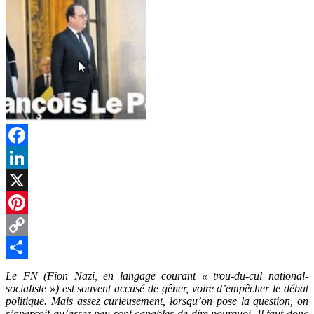
Facebook
LinkedIn
X
Pinterest
Copy
Link
Partager
Le FN (Fion Nazi, en langage courant « trou-du-cul national-
socialiste ») est souvent accusé de gêner, voire d’empêcher le débat
politique. Mais assez curieusement, lorsqu’on pose la question, on
s’aperçoit qu’assez peu sont capables de dire pourquoi. Il faut donc