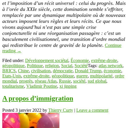
et l’imposition d’un récit universel : celui du progrès. Mais
à l’orée du XXIe siècle, cette domination semble s’effriter,
remplacée par une dynamique multipolaire où de nouveaux
acteurs imposent leurs règles et leurs récits. Ce que nous
vivons aujourd’hui n’est pas une simple crise
conjoncturelle ni une réorganisation passagère : c’est un
basculement civilisationnel, une transition d’ordre mondial
qui redistribue le centre de gravité de la planète.
Continue
reading
→
Filed under:
Développement sociétal
,
Économie
,
extrême-droite
,
géopolitique
,
Politique
,
religion
,
Social
,
Société
Tags:
atlas network
,
BRICS
,
Chine
,
civilisation
,
démocratie
,
Donald Trump
,
économie
,
Etats-Unis
,
extrême-droite
,
géopolitique
,
guerre
,
multipolarité
,
ordre
mondial
,
progrès
,
réseau Atlas
,
Russie
,
société
,
sud global
,
totalitarisme
,
Vladimir Poutine
,
xi jinping
A propos d’immigration
Posted
3 janvier 2022
by
Thierry Curty
|
Leave a comment