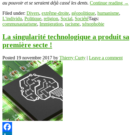
au pouvoir et se seraient déjà cassé les dents.
Continue reading
→
Filed under:
Divers
,
extrême-droite
,
géopolitique
,
humanisme
,
L'individu
,
Politique
,
religion
,
Social
,
Société
Tags:
communautarisme
,
Immigration
,
racisme
,
xénophobie
La singularité technologique a produit sa
première secte !
Posted
19 novembre 2017
by
Thierry Curty
|
Leave a comment