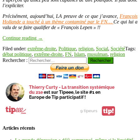
l’expliciter.
Précisément, aujourd’hui, LA preuve de ce que j’avance,
François
Hollande a touché à un thème contaminé par le FN…
Ce qui lui a
valu de se faire qualifier de « François Lepen » !!
Continue reading
→
Filed under:
extrême-droite
,
Politique
,
religion
,
Social
,
Société
Tags:
débat politique
,
extrême-droite
,
FN
,
Islam
,
musulman
,
religion
Rechercher :
Thierry Curty - La transition systémique
du 21e
est sur Tipeee, le site #1 en
Europe de Tip participatif !
tip!
9 tipeurs
Articles récents