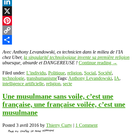
Facebook
LinkedIn
X
Pinterest
Copy
Link
Partager
Avec Anthony Levandowski, ex technicien dans le milieu de l’IA
chez Uber,
la singularité technologique invente sa première religion
ubuesque, absurde et DANGEREUSE !
Continue reading
→
Filed under:
L'individu
,
Politique
,
religion
,
Social
,
Société
,
technologie
,
transhumanisme
Tags:
Anthony Levandowski
,
IA
,
intelligence artificielle
,
religion
,
secte
Une musulmane sans voile, c’est une
française, une française voilée, c’est une
musulmane
Posted
3 avril 2016
by
Thierry Curty
|
1 Comment