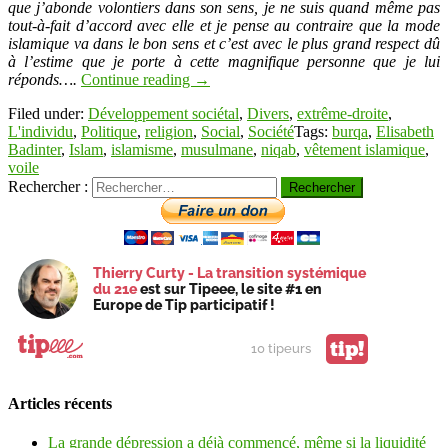
que j’abonde volontiers dans son sens, je ne suis quand même pas
tout-à-fait d’accord avec elle et je pense au contraire que la mode
islamique va dans le bon sens et c’est avec le plus grand respect dû
à l’estime que je porte à cette magnifique personne que je lui
réponds….
Continue reading
→
Filed under:
Développement sociétal
,
Divers
,
extrême-droite
,
L'individu
,
Politique
,
religion
,
Social
,
Société
Tags:
burqa
,
Elisabeth
Badinter
,
Islam
,
islamisme
,
musulmane
,
niqab
,
vêtement islamique
,
voile
Rechercher :
Thierry Curty - La transition systémique
du 21e
est sur Tipeee, le site #1 en
Europe de Tip participatif !
tip!
10 tipeurs
Articles récents
La grande dépression a déjà commencé, même si la liquidité