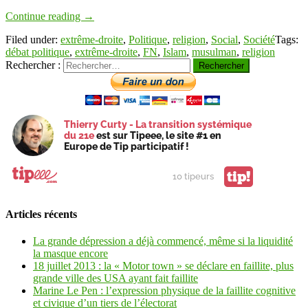
Continue reading
→
Filed under:
extrême-droite
,
Politique
,
religion
,
Social
,
Société
Tags:
débat politique
,
extrême-droite
,
FN
,
Islam
,
musulman
,
religion
Rechercher :
Thierry Curty - La transition systémique
du 21e
est sur Tipeee, le site #1 en
Europe de Tip participatif !
tip!
10 tipeurs
Articles récents
La grande dépression a déjà commencé, même si la liquidité
la masque encore
18 juillet 2013 : la « Motor town » se déclare en faillite, plus
grande ville des USA ayant fait faillite
Marine Le Pen : l’expression physique de la faillite cognitive
et civique d’un tiers de l’électorat