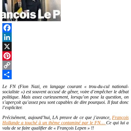
Facebook
LinkedIn
X
Pinterest
Copy
Link
Partager
Le FN (Fion Nazi, en langage courant « trou-du-cul national-
socialiste ») est souvent accusé de gêner, voire d’empêcher le débat
politique. Mais assez curieusement, lorsqu’on pose la question, on
s’aperçoit qu’assez peu sont capables de dire pourquoi. Il faut donc
l’expliciter.
Précisément, aujourd’hui, LA preuve de ce que j’avance,
François
Hollande a touché à un thème contaminé par le FN…
Ce qui lui a
valu de se faire qualifier de « François Lepen » !!