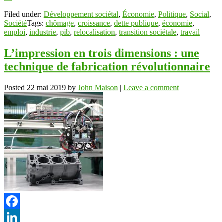
Filed under:
Développement sociétal
,
Économie
,
Politique
,
Social
,
Société
Tags:
chômage
,
croissance
,
dette publique
,
économie
,
emploi
,
industrie
,
pib
,
relocalisation
,
transition sociétale
,
travail
L’impression en trois dimensions : une
technique de fabrication révolutionnaire
Posted
22 mai 2019
by
John Maison
|
Leave a comment
Facebook