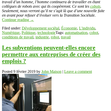
travail d’un homme, l’homme continuera de travailler en étant
collègues de robots avec qui ils coopèreront. Ce sont les
cobots
.
Seulement, nous verront qu’il ne s’agit là que d’une nouvelle fuite
en avant pour refuser d’évoluer vers la Transition Sociétale.
Continue reading
→
Filed under:
Développement sociétal
,
Économie
,
L'individu
,
Numérique
,
Politique
,
technologie
Tags:
automatisation
,
cobot
,
conditions de travail
,
industrie
,
robot
,
travail
Les subventions peuvent-elles encore
permettre aux entreprises de créer des
emplois ?
Posted
9 février 2019
by
John Maison
|
Leave a comment