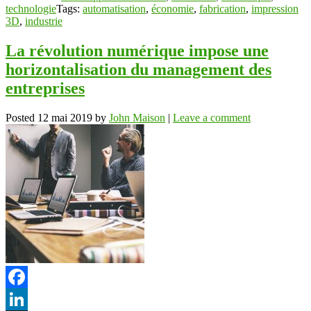
technologie
Tags:
automatisation
,
économie
,
fabrication
,
impression
3D
,
industrie
La révolution numérique impose une
horizontalisation du management des
entreprises
Posted
12 mai 2019
by
John Maison
|
Leave a comment
Facebook