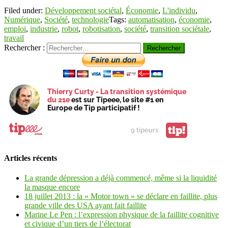
Filed under:
Développement sociétal
,
Économie
,
L'individu
,
Numérique
,
Société
,
technologie
Tags:
automatisation
,
économie
,
emploi
,
industrie
,
robot
,
robotisation
,
société
,
transition sociétale
,
travail
Rechercher :
Thierry Curty - La transition systémique
du 21e
est sur Tipeee, le site #1 en
Europe de Tip participatif !
tip!
9 tipeurs
Articles récents
La grande dépression a déjà commencé, même si la liquidité
la masque encore
18 juillet 2013 : la « Motor town » se déclare en faillite, plus
grande ville des USA ayant fait faillite
Marine Le Pen : l’expression physique de la faillite cognitive
et civique d’un tiers de l’électorat