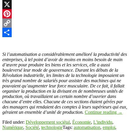
LinkedIn
X
Pinterest
Copy
Link
Partager
Si l’automatisation a considérablement amélioré la productivité des
entreprises, à tel point d’avoir de moins en moins besoin de main
d’œuvre pour produire les biens et les services, elle a aussi
bouleversé leur mode de gouvernance. Durant les débuts de la
Révolution industrielle, les limites de la technologie imposaient un
très grand nombre de salariés pour assister des machines qui ne
pouvaient qu’augmenter leur force musculaire. De ce fait, il fallait
organiser la production en la divisant en de nombreuses unités de
production, où travaillaient un certain nombre d’ouvrier dans
chacune d’entre elles. Chacune de ces sections étaient gérées par
des managers qui rendaient des comptes à leurs supérieurs qui eux,
géraient un ensemble d’unité de production.
Continue reading
→
Filed under:
Développement sociétal
,
Économie
,
L'individu
,
Numérique
,
Société
,
technologie
Tags:
automatisation
,
emploi
,