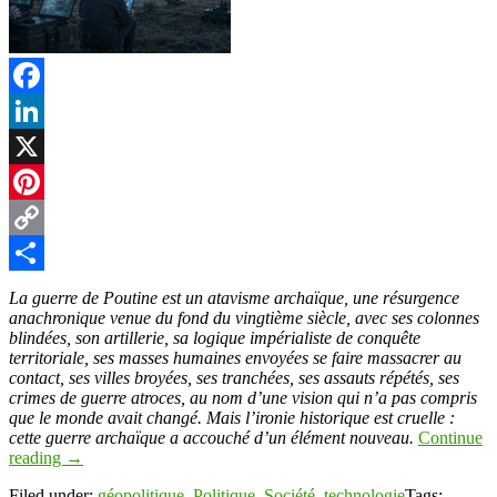
Facebook
LinkedIn
X
Pinterest
Copy
Link
Partager
La guerre de Poutine est un atavisme archaïque, une résurgence
anachronique venue du fond du vingtième siècle, avec ses colonnes
blindées, son artillerie, sa logique impérialiste de conquête
territoriale, ses masses humaines envoyées se faire massacrer au
contact, ses villes broyées, ses tranchées, ses assauts répétés, ses
crimes de guerre atroces, au nom d’une vision qui n’a pas compris
que le monde avait changé. Mais l’ironie historique est cruelle :
cette guerre archaïque a accouché d’un élément nouveau.
Continue
reading
→
Filed under:
géopolitique
,
Politique
,
Société
,
technologie
Tags: