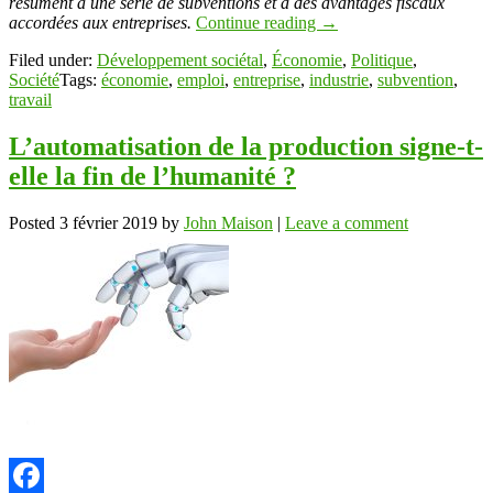
résument à une série de subventions et à des avantages fiscaux
accordées aux entreprises.
Continue reading
→
Filed under:
Développement sociétal
,
Économie
,
Politique
,
Société
Tags:
économie
,
emploi
,
entreprise
,
industrie
,
subvention
,
travail
L’automatisation de la production signe-t-
elle la fin de l’humanité ?
Posted
3 février 2019
by
John Maison
|
Leave a comment