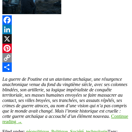
Facebook
LinkedIn
X
Pinterest
Copy
Link
Partager
La guerre de Poutine est un atavisme archaïque, une résurgence
anachronique venue du fond du vingtième siècle, avec ses colonnes
blindées, son artillerie, sa logique impérialiste de conquête
territoriale, ses masses humaines envoyées se faire massacrer au
contact, ses villes broyées, ses tranchées, ses assauts répétés, ses
crimes de guerre atroces, au nom d’une vision qui n’a pas compris
que le monde avait changé. Mais l’ironie historique est cruelle :
cette guerre archaïque a accouché d’un élément nouveau.
Continue
reading
→
Filed under:
géopolitique
,
Politique
,
Société
,
technologie
Tags: