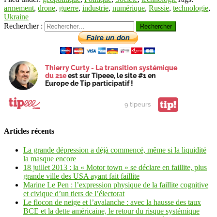
armement
,
drone
,
guerre
,
industrie
,
numérique
,
Russie
,
technologie
,
Ukraine
Rechercher :
Thierry Curty - La transition systémique
du 21e
est sur Tipeee, le site #1 en
Europe de Tip participatif !
tip!
9 tipeurs
Articles récents
La grande dépression a déjà commencé, même si la liquidité
la masque encore
18 juillet 2013 : la « Motor town » se déclare en faillite, plus
grande ville des USA ayant fait faillite
Marine Le Pen : l’expression physique de la faillite cognitive
et civique d’un tiers de l’électorat
Le flocon de neige et l’avalanche : avec la hausse des taux
BCE et la dette américaine, le retour du risque systémique