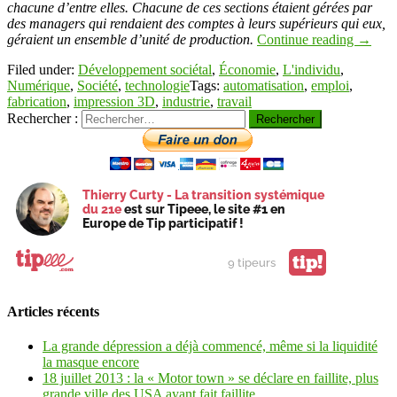
chacune d’entre elles. Chacune de ces sections étaient gérées par
des managers qui rendaient des comptes à leurs supérieurs qui eux,
géraient un ensemble d’unité de production.
Continue reading
→
Filed under:
Développement sociétal
,
Économie
,
L'individu
,
Numérique
,
Société
,
technologie
Tags:
automatisation
,
emploi
,
fabrication
,
impression 3D
,
industrie
,
travail
Rechercher :
Thierry Curty - La transition systémique
du 21e
est sur Tipeee, le site #1 en
Europe de Tip participatif !
tip!
9 tipeurs
Articles récents
La grande dépression a déjà commencé, même si la liquidité
la masque encore
18 juillet 2013 : la « Motor town » se déclare en faillite, plus
grande ville des USA ayant fait faillite