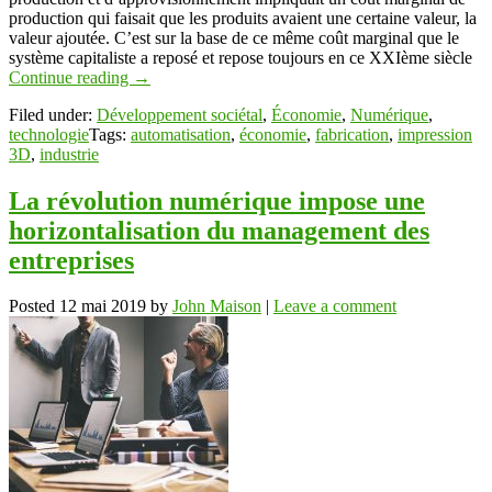
production qui faisait que les produits avaient une certaine valeur, la
valeur ajoutée. C’est sur la base de ce même coût marginal que le
système capitaliste a reposé et repose toujours en ce XXIème siècle
Continue reading
→
Filed under:
Développement sociétal
,
Économie
,
Numérique
,
technologie
Tags:
automatisation
,
économie
,
fabrication
,
impression
3D
,
industrie
La révolution numérique impose une
horizontalisation du management des
entreprises
Posted
12 mai 2019
by
John Maison
|
Leave a comment