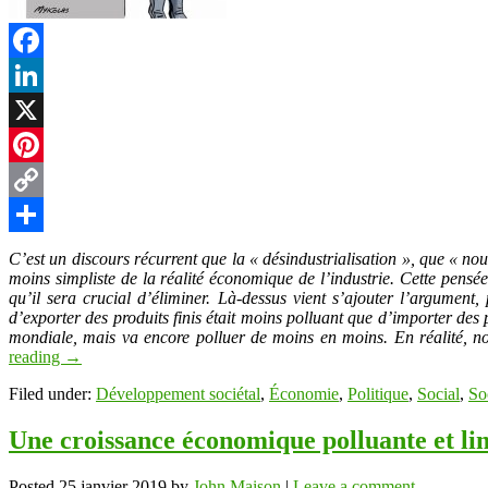
Facebook
LinkedIn
X
Pinterest
Copy
Link
Partager
C’est un discours récurrent que la « désindustrialisation », que « nou
moins simpliste de la réalité économique de l’industrie. Cette pensé
qu’il sera crucial d’éliminer. Là-dessus vient s’ajouter l’argument
d’exporter des produits finis était moins polluant que d’importer des
mondiale, mais va encore polluer de moins en moins. En réalité, n
reading
→
Filed under:
Développement sociétal
,
Économie
,
Politique
,
Social
,
So
Une croissance économique polluante et lim
Posted
25 janvier 2019
by
John Maison
|
Leave a comment