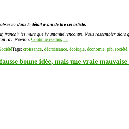
observer dans le détail avant de lire cet article.
, franchir les murs que l’humanité rencontre. Nous rassembler alors que
urait ravi Newton.
Continue reading
→
Société
Tags:
croissance
,
décroissance
,
écologie
,
économie
,
pib
,
société
e fausse bonne idée, mais une vraie mauvaise