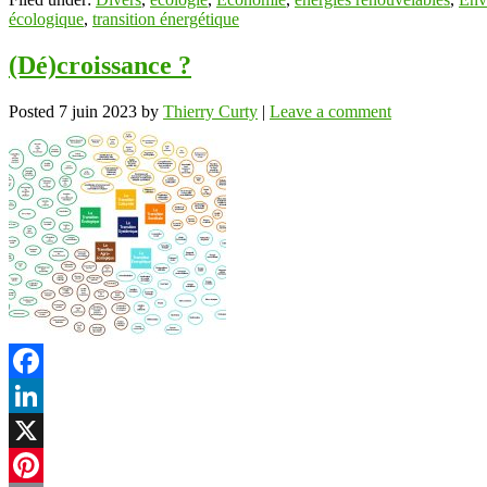
écologique
,
transition énergétique
(Dé)croissance ?
Posted
7 juin 2023
by
Thierry Curty
|
Leave a comment
Facebook
LinkedIn
X