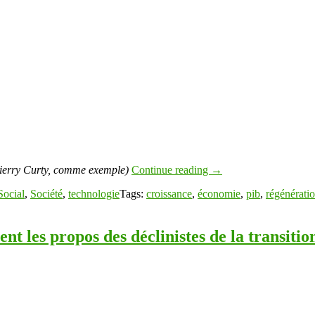
hierry Curty, comme exemple)
Continue reading
→
Social
,
Société
,
technologie
Tags:
croissance
,
économie
,
pib
,
régénérati
 les propos des déclinistes de la transition