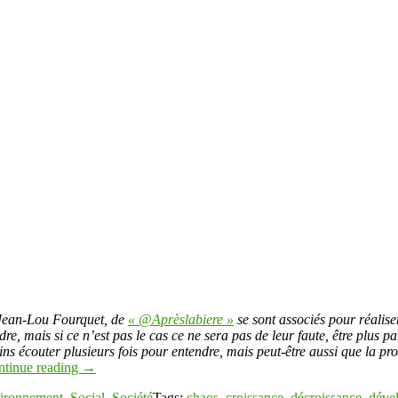
Jean-Lou Fourquet, de
« @Aprèslabiere »
se sont associés pour réaliser
ais si ce n’est pas le cas ce ne sera pas de leur faute, être plus parf
tains écouter plusieurs fois pour entendre, mais peut-être aussi que la p
ntinue reading
→
ironnement
,
Social
,
Société
Tags:
chaos
,
croissance
,
décroissance
,
déve