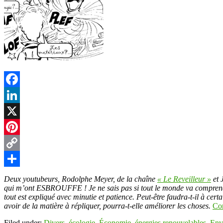
Facebook
LinkedIn
X
Pinterest
Copy
Link
Partager
Deux youtubeurs, Rodolphe Meyer, de la chaîne
« Le Reveilleur »
et 
qui m’ont ESBROUFFE ! Je ne sais pas si tout le monde va comprendre, m
tout est expliqué avec minutie et patience. Peut-être faudra-t-il à cer
avoir de la matière à répliquer, pourra-t-elle améliorer les choses.
Co
Filed under:
Divers
,
écologie
,
Économie
,
énergies renouvelables
,
Env