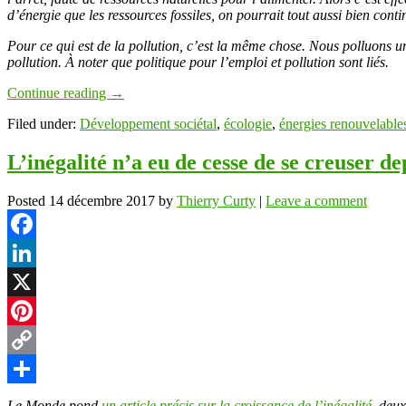
d’énergie que les ressources fossiles, on pourrait tout aussi bien conti
Pour ce qui est de la pollution, c’est la même chose. Nous polluons u
pollution. À noter que politique pour l’emploi et pollution sont liés.
Continue reading
→
Filed under:
Développement sociétal
,
écologie
,
énergies renouvelable
L’inégalité n’a eu de cesse de se creuser de
Posted
14 décembre 2017
by
Thierry Curty
|
Leave a comment
Facebook
LinkedIn
X
Pinterest
Copy
Link
Partager
Le Monde pond
un article précis sur la croissance de l’inégalité
, deux