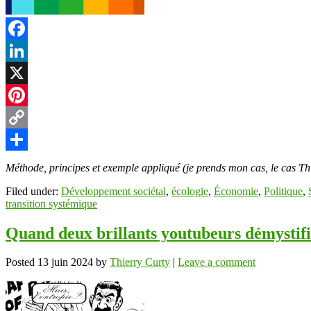
t
Facebook
LinkedIn
r
X
Pinterest
Copy
Link
Partager
Méthode, principes et exemple appliqué (je prends mon cas, le cas T
Filed under:
Développement sociétal
,
écologie
,
Économie
,
Politique
,
transition systémique
Quand deux brillants youtubeurs démystifient
Posted
13 juin 2024
by
Thierry Curty
|
Leave a comment