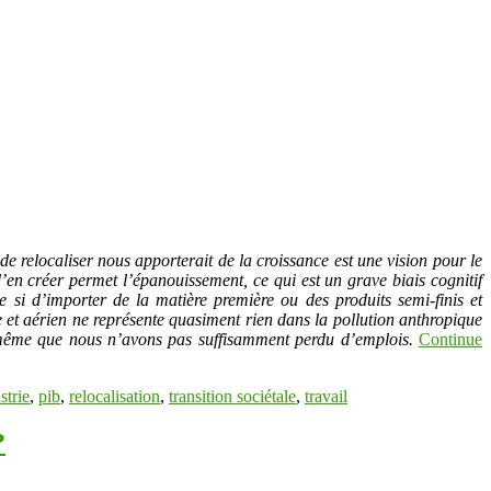
de relocaliser nous apporterait de la croissance est une vision pour le
’en créer permet l’épanouissement, ce qui est un grave biais cognitif
e si d’importer de la matière première ou des produits semi-finis et
e et aérien ne représente quasiment rien dans la pollution anthropique
 même que nous n’avons pas suffisamment perdu d’emplois.
Continue
strie
,
pib
,
relocalisation
,
transition sociétale
,
travail
?