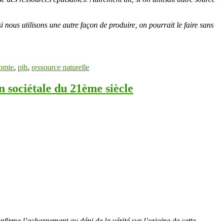
nous utilisons une autre façon de produire, on pourrait le faire sans
omie
,
pib
,
ressource naturelle
on sociétale du 21ème siècle
nfirme l’acharnement au déni de la vérité sur l’origine de cette