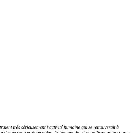
aient très sérieusement l’activité humaine qui se retrouverait à
se des ressources épuisables. Autrement dit, si on utilisait autre source