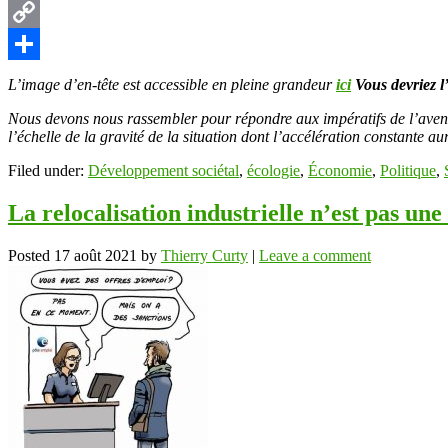
Pinterest
Copy
Link
Partager
L’image d’en-tête est accessible en pleine grandeur
ici
Vous devriez l’
Nous devons nous rassembler pour répondre aux impératifs de l’avenir
l’échelle de la gravité de la situation dont l’accélération constante a
Filed under:
Développement sociétal
,
écologie
,
Économie
,
Politique
,
La relocalisation industrielle n’est pas un
Posted
17 août 2021
by
Thierry Curty
|
Leave a comment