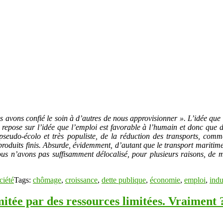
s avons confié le soin à d’autres de nous approvisionner ». L’idée que 
e repose sur l’idée que l’emploi est favorable à l’humain et donc que d
, pseudo-écolo et très populiste, de la réduction des transports, comm
 produits finis. Absurde, évidemment, d’autant que le transport maritim
ous n’avons pas suffisamment délocalisé, pour plusieurs raisons, de
ciété
Tags:
chômage
,
croissance
,
dette publique
,
économie
,
emploi
,
indu
itée par des ressources limitées. Vraiment 