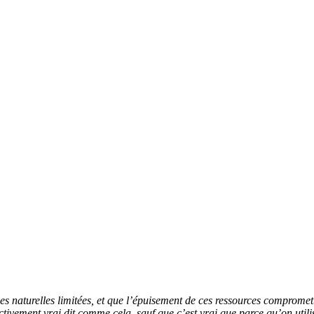
 naturelles limitées, et que l’épuisement de ces ressources compromettr
fectivement vrai dit comme cela, sauf que c’est vrai que parce qu’on utili