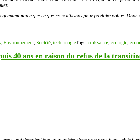
nuer.
niquement parce que ce que nous utilisons pour produire pollue. Donc si 
s
,
Environnement
,
Société
,
technologie
Tags:
croissance
,
écologie
,
écon
puis 40 ans en raison du refus de la transiti
 termes qui devraient être antagonistes dans un monde idéal. Mais il co