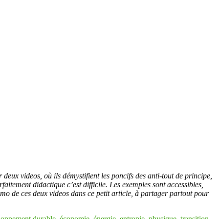
 deux videos, où ils démystifient les poncifs des anti-tout de principe,
aitement didactique c’est difficile. Les exemples sont accessibles,
romo de ces deux videos dans ce petit article, à partager partout pour
loppement durable
,
économie
,
énergie
,
entropie
,
physique
,
transition