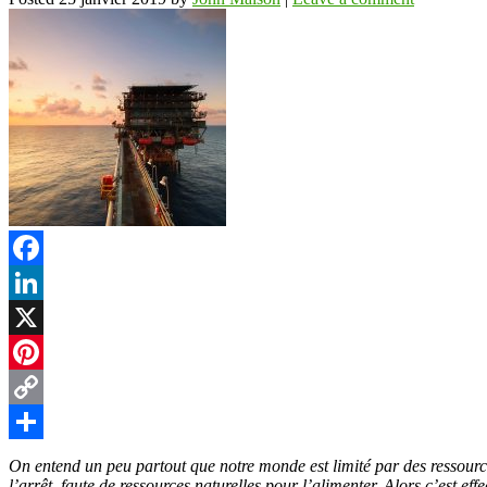
Facebook
LinkedIn
X
Pinterest
Copy
Link
Partager
On entend un peu partout que notre monde est limité par des ressources
l’arrêt, faute de ressources naturelles pour l’alimenter. Alors c’est ef