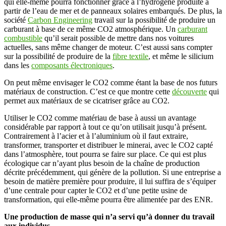
qui elle-même pourra fonctionner grâce à l’hydrogène produite à
partir de l’eau de mer et de panneaux solaires embarqués. De plus, la
société
Carbon Engineering
travail sur la possibilité de produire un
carburant à base de ce même CO2 atmosphérique. Un
carburant
combustible
qu’il serait possible de mettre dans nos voitures
actuelles, sans même changer de moteur. C’est aussi sans compter
sur la possibilité de produire de la
fibre textile
, et même le silicium
dans les
composants électroniques
.
On peut même envisager le CO2 comme étant la base de nos futurs
matériaux de construction. C’est ce que montre cette
découverte
qui
permet aux matériaux de se cicatriser grâce au CO2.
Utiliser le CO2 comme matériau de base à aussi un avantage
considérable par rapport à tout ce qu’on utilisait jusqu’à présent.
Contrairement à l’acier et à l’aluminium où il faut extraire,
transformer, transporter et distribuer le minerai, avec le CO2 capté
dans l’atmosphère, tout pourra se faire sur place. Ce qui est plus
écologique car n’ayant plus besoin de la chaîne de production
décrite précédemment, qui génère de la pollution. Si une entreprise a
besoin de matière première pour produire, il lui suffira de s’équiper
d’une centrale pour capter le CO2 et d’une petite usine de
transformation, qui elle-même pourra être alimentée par des ENR.
Une production de masse qui n’a servi qu’à donner du travail
aux individus