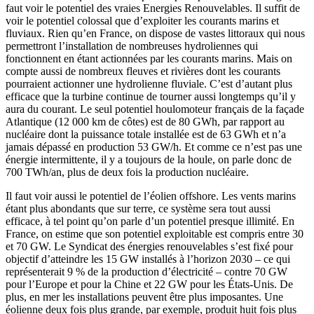
faut voir le potentiel des vraies Energies Renouvelables. Il suffit de
voir le potentiel colossal que d’exploiter les courants marins et
fluviaux. Rien qu’en France, on dispose de vastes littoraux qui nous
permettront l’installation de nombreuses hydroliennes qui
fonctionnent en étant actionnées par les courants marins. Mais on
compte aussi de nombreux fleuves et rivières dont les courants
pourraient actionner une hydrolienne fluviale. C’est d’autant plus
efficace que la turbine continue de tourner aussi longtemps qu’il y
aura du courant. Le seul potentiel houlomoteur français de la façade
Atlantique (12 000 km de côtes) est de 80 GWh, par rapport au
nucléaire dont la puissance totale installée est de 63 GWh et n’a
jamais dépassé en production 53 GW/h. Et comme ce n’est pas une
énergie intermittente, il y a toujours de la houle, on parle donc de
700 TWh/an, plus de deux fois la production nucléaire.
Il faut voir aussi le potentiel de l’éolien offshore. Les vents marins
étant plus abondants que sur terre, ce système sera tout aussi
efficace, à tel point qu’on parle d’un potentiel presque illimité. En
France, on estime que son potentiel exploitable est compris entre 30
et 70 GW. Le Syndicat des énergies renouvelables s’est fixé pour
objectif d’atteindre les 15 GW installés à l’horizon 2030 – ce qui
représenterait 9 % de la production d’électricité – contre 70 GW
pour l’Europe et pour la Chine et 22 GW pour les États-Unis. De
plus, en mer les installations peuvent être plus imposantes. Une
éolienne deux fois plus grande, par exemple, produit huit fois plus