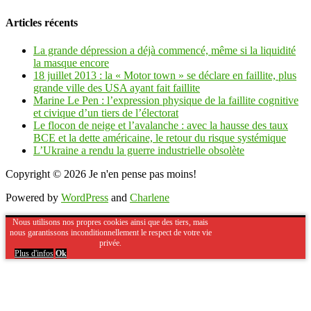
Articles récents
La grande dépression a déjà commencé, même si la liquidité
la masque encore
18 juillet 2013 : la « Motor town » se déclare en faillite, plus
grande ville des USA ayant fait faillite
Marine Le Pen : l’expression physique de la faillite cognitive
et civique d’un tiers de l’électorat
Le flocon de neige et l’avalanche : avec la hausse des taux
BCE et la dette américaine, le retour du risque systémique
L’Ukraine a rendu la guerre industrielle obsolète
Copyright © 2026
Je n'en pense pas moins!
Powered by
WordPress
and
Charlene
Nous utilisons nos propres cookies ainsi que des tiers, mais
nous garantissons inconditionnellement le respect de votre vie
privée.
Plus d'infos
Ok