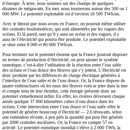
d’énergie. À terre, nous sommes sur des champs de quelques
dizaines de mégawatts. En mer, nous tournerons autour des 500 ou 1
000 MW. Le potentiel exploitable est d’environ 18 500 TWh/an.
Avec le littoral que nous avons en France, on pourrait même utiliser
des centrales houlomotrices, qui sont alimentées par les vagues des
océans. Et là pareil, tant qu’il y aura un océan et des vagues, il y
aura de l’électricité qui pourra être produite. Le potentiel exploitable
se situe entre 8 000 et 80 000 TWh/an.
Pour terminer sur le potentiel énorme que la France pourrait disposer
en termes de production d’électricité, on peut ajouter le système
osmotique, c’est-à-dire l’utilisation de la réaction entre l’eau salée
des océans et l’eau douce des fleuves qui s’y jettent. L’électricité est
donc produite par les différences de charge électrique générées à
l’interface de l’eau salée et de l’eau douce. Or, la France dispose de
quatre embouchures où les eaux des fleuves vont se jeter dans la mer
et compte tenu de leur étendue, cette énergie présente donc un
potentiel virtuellement infini. En effet, les rivières déversent chaque
année quelque 37 000 kilomètres cubes d’eau douce dans les
océans. Cette intersection entre l’eau douce et l’eau salée offre le
potentiel de générer beaucoup d’électricité — 2,6 térawatts, selon
une estimation récente, à peu près la quantité qui peut être générée
par 2000 centrales nucléaires. Or, la France en compte 57 en
activité. Le potentiel osmotique mondial s’élève à 2 000 TWh, la