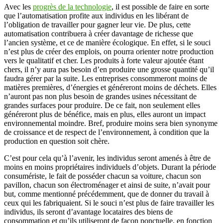
Avec les
progrès de la technologie
, il est possible de faire en sorte
que l’automatisation profite aux individus en les libérant de
l’obligation de travailler pour gagner leur vie. De plus, cette
automatisation contribuera à créer davantage de richesse que
l’ancien système, et ce de manière écologique. En effet, si le souci
n’est plus de créer des emplois, on pourra orienter notre production
vers le qualitatif et cher. Les produits à forte valeur ajoutée étant
chers, il n’y aura pas besoin d’en produire une grosse quantité qu’il
faudra gérer par la suite. Les entreprises consommeront moins de
matières premières, d’énergies et généreront moins de déchets. Elles
n’auront pas non plus besoin de grandes usines nécessitant de
grandes surfaces pour produire. De ce fait, non seulement elles
généreront plus de bénéfice, mais en plus, elles auront un impact
environnemental moindre. Bref, produire moins sera bien synonyme
de croissance et de respect de l’environnement, à condition que la
production en question soit chère.
C’est pour cela qu’à l’avenir, les individus seront amenés à être de
moins en moins propriétaires individuels d’objets. Durant la période
consumériste, le fait de posséder chacun sa voiture, chacun son
pavillon, chacun son électroménager et ainsi de suite, n’avait pour
but, comme mentionné précédemment, que de donner du travail à
ceux qui les fabriquaient. Si le souci n’est plus de faire travailler les
individus, ils seront d’avantage locataires des biens de
consommation et qu’ils utiliseront de façon ponctuelle, en fonction