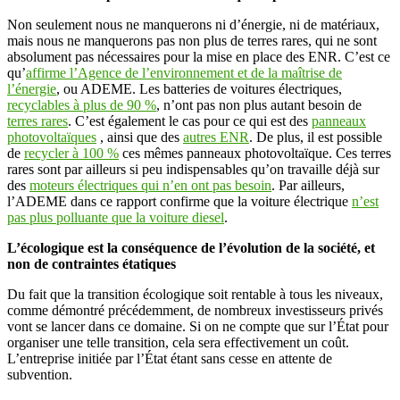
Non seulement nous ne manquerons ni d’énergie, ni de matériaux,
mais nous ne manquerons pas non plus de terres rares, qui ne sont
absolument pas nécessaires pour la mise en place des ENR. C’est ce
qu’
affirme l’Agence de l’environnement et de la maîtrise de
l’énergie
, ou ADEME. L
es batteries de voitures électriques
,
recyclables à plus de 90 %
, n’ont pas non plus autant besoin de
terres rares
. C’est également le cas pour ce qui est des
panneaux
photovoltaïques
, ainsi que des
autres ENR
. De plus, il est possible
de
recycler à 100 %
ces mêmes panneaux photovoltaïque
.
Ces terres
rares sont par ailleurs si peu indispensables qu’on travaille déjà sur
des
moteurs électriques qui n’en ont pas besoin
. Par ailleurs,
l’ADEME dans ce rapport confirme que la voiture électrique
n’est
pas plus polluante que la voiture diesel
.
L’écologique est la conséquence de l’évolution de la société, et
non de contraintes étatiques
Du fait que la transition écologique soit rentable à tous les niveaux,
comme démontré précédemment, de nombreux investisseurs privés
vont se lancer dans ce domaine. Si on ne compte que sur l’État pour
organiser une telle transition, cela sera effectivement un coût.
L’entreprise initiée par l’État étant sans cesse en attente de
subvention.