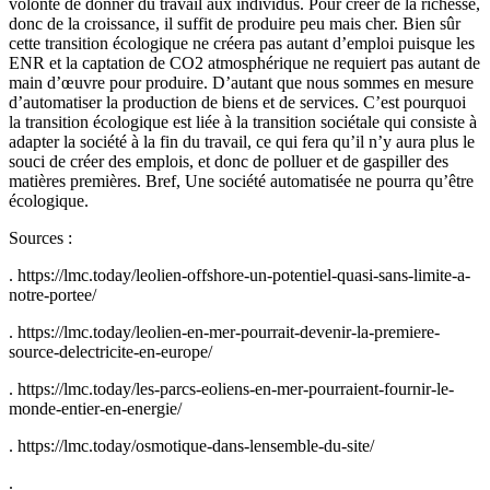
volonté de donner du travail aux individus. Pour créer de la richesse,
donc de la croissance, il suffit de produire peu mais cher. Bien sûr
cette transition écologique ne créera pas autant d’emploi puisque les
ENR et la captation de CO2 atmosphérique ne requiert pas autant de
main d’œuvre pour produire. D’autant que nous sommes en mesure
d’automatiser la production de biens et de services. C’est pourquoi
la transition écologique est liée à la transition sociétale qui consiste à
adapter la société à la fin du travail, ce qui fera qu’il n’y aura plus le
souci de créer des emplois, et donc de polluer et de gaspiller des
matières premières. Bref, Une société automatisée ne pourra qu’être
écologique.
Sources :
. https://lmc.today/leolien-offshore-un-potentiel-quasi-sans-limite-a-
notre-portee/
. https://lmc.today/leolien-en-mer-pourrait-devenir-la-premiere-
source-delectricite-en-europe/
. https://lmc.today/les-parcs-eoliens-en-mer-pourraient-fournir-le-
monde-entier-en-energie/
. https://lmc.today/osmotique-dans-lensemble-du-site/
.