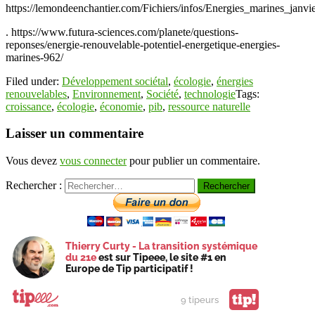
https://lemondeenchantier.com/Fichiers/infos/Energies_marines_janvi
. https://www.futura-sciences.com/planete/questions-
reponses/energie-renouvelable-potentiel-energetique-energies-
marines-962/
Filed under:
Développement sociétal
,
écologie
,
énergies
renouvelables
,
Environnement
,
Société
,
technologie
Tags:
croissance
,
écologie
,
économie
,
pib
,
ressource naturelle
Laisser un commentaire
Vous devez
vous connecter
pour publier un commentaire.
Rechercher :
Thierry Curty - La transition systémique
du 21e
est sur Tipeee, le site #1 en
Europe de Tip participatif !
tip!
9 tipeurs