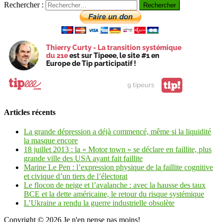
Rechercher :
Thierry Curty - La transition systémique
du 21e
est sur Tipeee, le site #1 en
Europe de Tip participatif !
tip!
9 tipeurs
Articles récents
La grande dépression a déjà commencé, même si la liquidité
la masque encore
18 juillet 2013 : la « Motor town » se déclare en faillite, plus
grande ville des USA ayant fait faillite
Marine Le Pen : l’expression physique de la faillite cognitive
et civique d’un tiers de l’électorat
Le flocon de neige et l’avalanche : avec la hausse des taux
BCE et la dette américaine, le retour du risque systémique
L’Ukraine a rendu la guerre industrielle obsolète
Copyright © 2026
Je n'en pense pas moins!