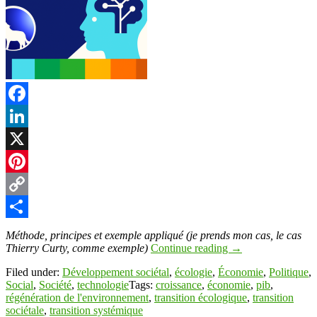
Facebook
LinkedIn
X
Pinterest
Copy
Link
Partager
Méthode, principes et exemple appliqué (je prends mon cas, le cas
Thierry Curty, comme exemple)
Continue reading
→
Filed under:
Développement sociétal
,
écologie
,
Économie
,
Politique
,
Social
,
Société
,
technologie
Tags:
croissance
,
économie
,
pib
,
régénération de l'environnement
,
transition écologique
,
transition
sociétale
,
transition systémique