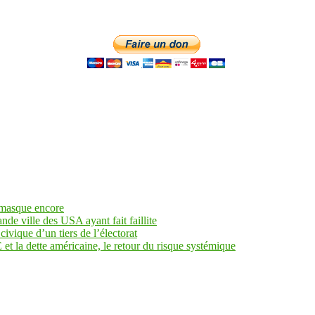
 masque encore
ande ville des USA ayant fait faillite
civique d’un tiers de l’électorat
et la dette américaine, le retour du risque systémique