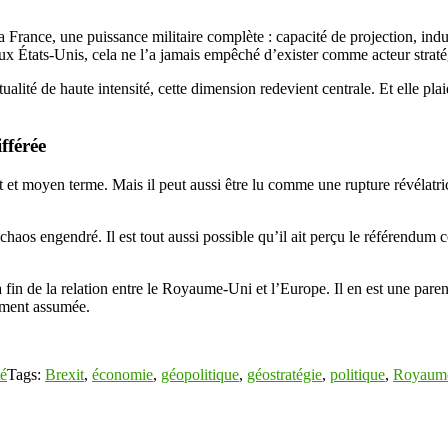
ance, une puissance militaire complète : capacité de projection, indus
 aux États-Unis, cela ne l’a jamais empêché d’exister comme acteur strat
lité de haute intensité, cette dimension redevient centrale. Et elle plaid
fférée
 et moyen terme. Mais il peut aussi être lu comme une rupture révélatri
chaos engendré. Il est tout aussi possible qu’il ait perçu le référendu
a fin de la relation entre le Royaume-Uni et l’Europe. Il en est une paren
uement assumée.
té
Tags:
Brexit
,
économie
,
géopolitique
,
géostratégie
,
politique
,
Royaum