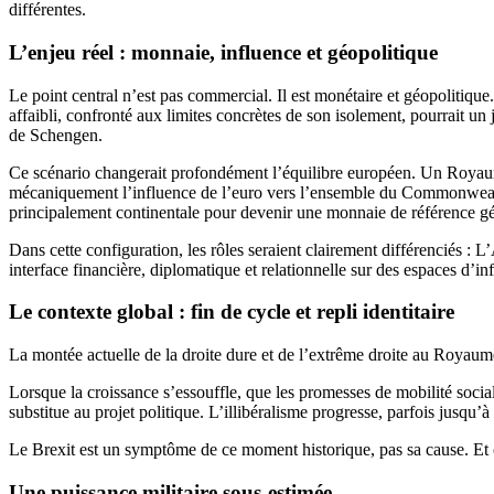
différentes.
L’enjeu réel : monnaie, influence et géopolitique
Le point central n’est pas commercial. Il est monétaire et géopoliti
affaibli, confronté aux limites concrètes de son isolement, pourrait un
de Schengen.
Ce scénario changerait profondément l’équilibre européen. Un Royaume
mécaniquement l’influence de l’euro vers l’ensemble du Commonwealth, 
principalement continentale pour devenir une monnaie de référence gé
Dans cette configuration, les rôles seraient clairement différenciés 
interface financière, diplomatique et relationnelle sur des espaces d
Le contexte global : fin de cycle et repli identitaire
La montée actuelle de la droite dure et de l’extrême droite au Royaum
Lorsque la croissance s’essouffle, que les promesses de mobilité sociale
substitue au projet politique. L’illibéralisme progresse, parfois jusqu’
Le Brexit est un symptôme de ce moment historique, pas sa cause. Et
Une puissance militaire sous-estimée