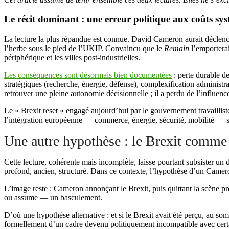
Le récit dominant : une erreur politique aux coûts sy
La lecture la plus répandue est connue. David Cameron aurait déclenché
l’herbe sous le pied de l’UKIP. Convaincu que le
Remain
l’emporterait
périphérique et les villes post-industrielles.
Les conséquences sont désormais bien documentées
: perte durable d
stratégiques (recherche, énergie, défense), complexification administ
retrouver une pleine autonomie décisionnelle ; il a perdu de l’influenc
Le « Brexit reset » engagé aujourd’hui par le gouvernement travailliste
l’intégration européenne — commerce, énergie, sécurité, mobilité — sa
Une autre hypothèse : le Brexit comme
Cette lecture, cohérente mais incomplète, laisse pourtant subsister un 
profond, ancien, structuré. Dans ce contexte, l’hypothèse d’un Camer
L’image reste : Cameron annonçant le Brexit, puis quittant la scène pr
ou assume — un basculement.
D’où une hypothèse alternative : et si le Brexit avait été perçu, au 
formellement d’un cadre devenu politiquement incompatible avec certai