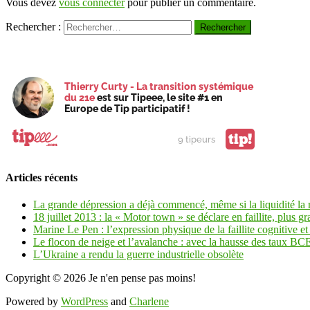
Vous devez
vous connecter
pour publier un commentaire.
Rechercher :
Thierry Curty - La transition systémique
du 21e
est sur Tipeee, le site #1 en
Europe de Tip participatif !
tip!
9 tipeurs
Articles récents
La grande dépression a déjà commencé, même si la liquidité la
18 juillet 2013 : la « Motor town » se déclare en faillite, plus gr
Marine Le Pen : l’expression physique de la faillite cognitive et 
Le flocon de neige et l’avalanche : avec la hausse des taux BCE 
L’Ukraine a rendu la guerre industrielle obsolète
Copyright © 2026
Je n'en pense pas moins!
Powered by
WordPress
and
Charlene