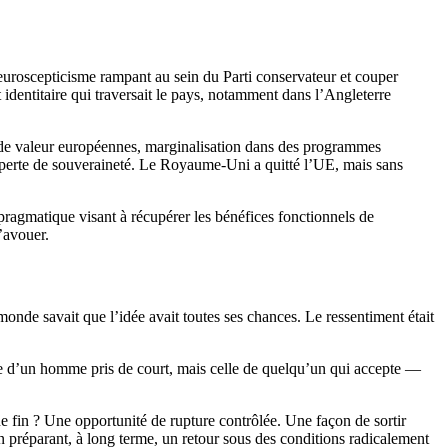
’euroscepticisme rampant au sein du Parti conservateur et couper
et identitaire qui traversait le pays, notamment dans l’Angleterre
es de valeur européennes, marginalisation dans des programmes
e perte de souveraineté. Le Royaume-Uni a quitté l’UE, mais sans
e pragmatique visant à récupérer les bénéfices fonctionnels de
’avouer.
monde savait que l’idée avait toutes ses chances. Le ressentiment était
tude d’un homme pris de court, mais celle de quelqu’un qui accepte —
e fin ? Une opportunité de rupture contrôlée. Une façon de sortir
 préparant, à long terme, un retour sous des conditions radicalement