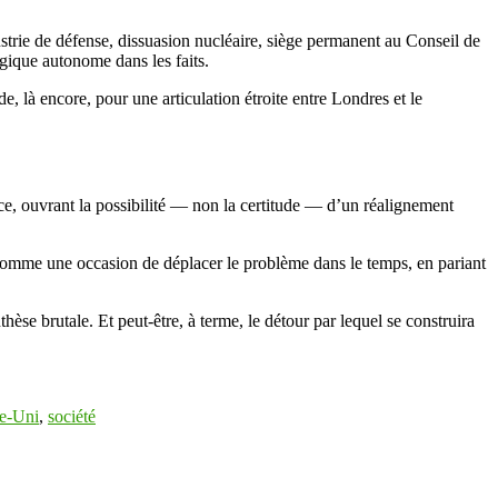
trie de défense, dissuasion nucléaire, siège permanent au Conseil de
égique autonome dans les faits.
e, là encore, pour une articulation étroite entre Londres et le
ce, ouvrant la possibilité — non la certitude — d’un réalignement
m comme une occasion de déplacer le problème dans le temps, en pariant
thèse brutale. Et peut-être, à terme, le détour par lequel se construira
e-Uni
,
société