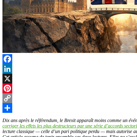
t
r
Facebook
LinkedIn
X
Pinterest
Copy
Link
Partager
Dix ans après le référendum, le Brexit apparaît moins comme un év
corriger les effets les plus destructeurs par une série d’accords sector
lecture classique — celle d’un pari politique perdu — mais autorise a
Cet article assume de tenir ensemble ces deux lectures. Elles ne s’exc