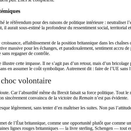
stémiques
 le référendum pour des raisons de politique intérieure : neutraliser l
, il aurait sous-estimé la profondeur du ressentiment social, territorial 
e croissance, affaiblissement de la position britannique dans les chaîn
rative massive pour les échanges, et paradoxalement, sentiment accru d
e sans regagner de contrôle.
 illustre cette impasse. Il ne s’agit pas d’un retour, mais d’un bricolag
ns en assumer le coût symbolique. Autrement dit : faire de l’UE sans l
 choc volontaire
doute. Car l’absurdité même du Brexit faisait sa force politique. Tout le 
on sincèrement convaincu de la victoire du
Remain
n’est pas évidente.
esque légèrement, sans tenter d’en maîtriser les suites. Non pas l’atti
sommet de l’État britannique, comme une opportunité plutôt que comme un
nes lignes rouges britanniques — la livre sterling, Schengen — tout en