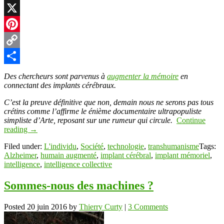
LinkedIn
X
Pinterest
Copy
Link
Partager
Des chercheurs sont parvenus à
augmenter la mémoire
en
connectant des implants cérébraux.
C’est la preuve définitive que non, demain nous ne serons pas tous
crétins comme l’affirme le énième documentaire ultrapopuliste
simpliste d’Arte, reposant sur une rumeur qui circule.
Continue
reading
→
Filed under:
L'individu
,
Société
,
technologie
,
transhumanisme
Tags:
Alzheimer
,
humain augmenté
,
implant cérébral
,
implant mémoriel
,
intelligence
,
intelligence collective
Sommes-nous des machines ?
Posted
20 juin 2016
by
Thierry Curty
|
3 Comments