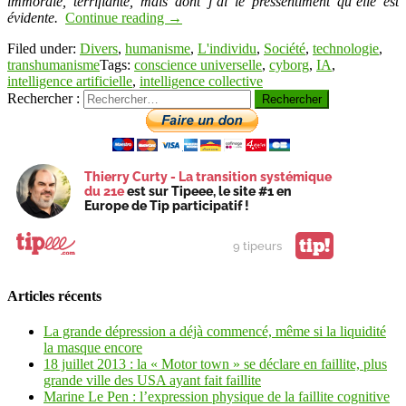
immorale, terrifiante, mais dont j’ai le pressentiment qu’elle est
évidente.
Continue reading
→
Filed under:
Divers
,
humanisme
,
L'individu
,
Société
,
technologie
,
transhumanisme
Tags:
conscience universelle
,
cyborg
,
IA
,
intelligence artificielle
,
intelligence collective
Rechercher :
Thierry Curty - La transition systémique
du 21e
est sur Tipeee, le site #1 en
Europe de Tip participatif !
tip!
9 tipeurs
Articles récents
La grande dépression a déjà commencé, même si la liquidité
la masque encore
18 juillet 2013 : la « Motor town » se déclare en faillite, plus
grande ville des USA ayant fait faillite
Marine Le Pen : l’expression physique de la faillite cognitive