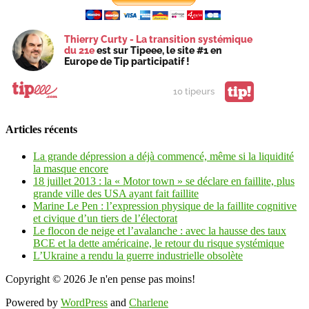
Thierry Curty - La transition systémique
du 21e
est sur Tipeee, le site #1 en
Europe de Tip participatif !
tip!
10 tipeurs
Articles récents
La grande dépression a déjà commencé, même si la liquidité
la masque encore
18 juillet 2013 : la « Motor town » se déclare en faillite, plus
grande ville des USA ayant fait faillite
Marine Le Pen : l’expression physique de la faillite cognitive
et civique d’un tiers de l’électorat
Le flocon de neige et l’avalanche : avec la hausse des taux
BCE et la dette américaine, le retour du risque systémique
L’Ukraine a rendu la guerre industrielle obsolète
Copyright © 2026
Je n'en pense pas moins!
Powered by
WordPress
and
Charlene