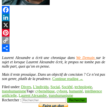
Facebook
LinkedIn
X
Pinterest
Copy
Link
Partager
Laurent Alexandre a écrit une chronique dans
We Demain
sur le
sujet et lorsque Laurent Alexandre écrit, le propos ne tombe pas de
nulle part, quoi qu’on en pense.
Mais il reste prosaïque. Dans un objectif de concision ? Ce n’est pas
son genre, plutôt de la prudence.
Continue reading
→
Filed under:
Divers
,
L'individu
,
Social
,
Société
,
technologie
,
transhumanisme
Tags:
cybernétique
,
cyborg
,
humanité
,
intelligence
artificielle
,
Laurent Alexandre
,
transhumanisme
Rechercher :