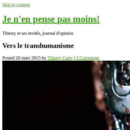
Skip to content
Je n'en pense pas moins!
Thierry et ses invités, journal d'opinion
Vers le transhumanisme
Posted
20 mars 2015
by
Thierry Curty
|
2 Comments