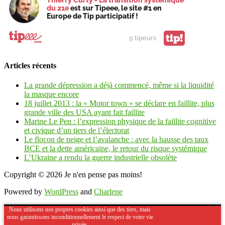
du 21e
est sur Tipeee, le site #1 en
Europe de Tip participatif !
tip!
9 tipeurs
Articles récents
La grande dépression a déjà commencé, même si la liquidité
la masque encore
18 juillet 2013 : la « Motor town » se déclare en faillite, plus
grande ville des USA ayant fait faillite
Marine Le Pen : l’expression physique de la faillite cognitive
et civique d’un tiers de l’électorat
Le flocon de neige et l’avalanche : avec la hausse des taux
BCE et la dette américaine, le retour du risque systémique
L’Ukraine a rendu la guerre industrielle obsolète
Copyright © 2026
Je n'en pense pas moins!
Powered by
WordPress
and
Charlene
Nous utilisons nos propres cookies ainsi que des tiers, mais
nous garantissons inconditionnellement le respect de votre vie
privée.