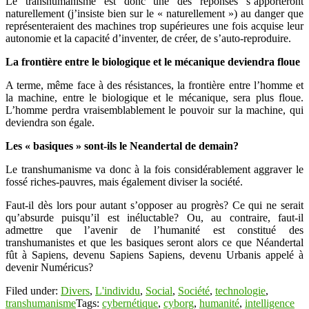
Le transhumanisme est donc une des réponses s’apporteront
naturellement (j’insiste bien sur le « naturellement ») au danger que
représenteraient des machines trop supérieures une fois acquise leur
autonomie et la capacité d’inventer, de créer, de s’auto-reproduire.
La frontière entre le biologique et le mécanique deviendra floue
A terme, même face à des résistances, la frontière entre l’homme et
la machine, entre le biologique et le mécanique, sera plus floue.
L’homme perdra vraisemblablement le pouvoir sur la machine, qui
deviendra son égale.
Les « basiques » sont-ils le Neandertal de demain?
Le transhumanisme va donc à la fois considérablement aggraver le
fossé riches-pauvres, mais également diviser la société.
Faut-il dès lors pour autant s’opposer au progrès? Ce qui ne serait
qu’absurde puisqu’il est inéluctable? Ou, au contraire, faut-il
admettre que l’avenir de l’humanité est constitué des
transhumanistes et que les basiques seront alors ce que Néandertal
fût à Sapiens, devenu Sapiens Sapiens, devenu Urbanis appelé à
devenir Numéricus?
Filed under:
Divers
,
L'individu
,
Social
,
Société
,
technologie
,
transhumanisme
Tags:
cybernétique
,
cyborg
,
humanité
,
intelligence