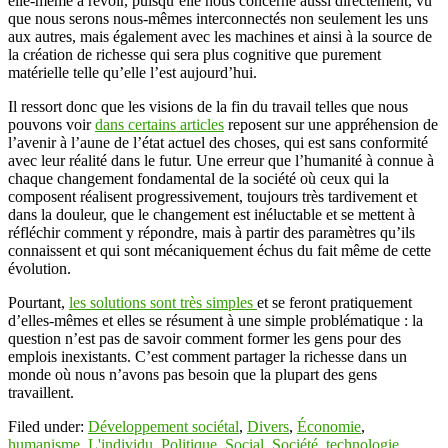
elle-même à revoir, puisqu’elle nous concerne aussi directement, vu
que nous serons nous-mêmes interconnectés non seulement les uns
aux autres, mais également avec les machines et ainsi à la source de
la création de richesse qui sera plus cognitive que purement
matérielle telle qu’elle l’est aujourd’hui.
Il ressort donc que les visions de la fin du travail telles que nous
pouvons voir
dans certains articles
reposent sur une appréhension de
l’avenir à l’aune de l’état actuel des choses, qui est sans conformité
avec leur réalité dans le futur. Une erreur que l’humanité à connue à
chaque changement fondamental de la société où ceux qui la
composent réalisent progressivement, toujours très tardivement et
dans la douleur, que le changement est inéluctable et se mettent à
réfléchir comment y répondre, mais à partir des paramètres qu’ils
connaissent et qui sont mécaniquement échus du fait même de cette
évolution.
Pourtant,
les solutions sont très simples
et se feront pratiquement
d’elles-mêmes et elles se résument à une simple problématique : la
question n’est pas de savoir comment former les gens pour des
emplois inexistants. C’est comment partager la richesse dans un
monde où nous n’avons pas besoin que la plupart des gens
travaillent.
Filed under:
Développement sociétal
,
Divers
,
Économie
,
humanisme
,
L'individu
,
Politique
,
Social
,
Société
,
technologie
,