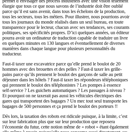
permet d’envisager des process industriels avec une vision tellement
élargie que tous ce que nous savons de l’industrie doit être oublié
parce qu’il est sans avenir, dans tous les échelons de la production,
tous les secteurs, tous les métiers. Pour illustrer, nous pourrions avoir
tous les journaux du monde réalisés dans un seul bureau, en toute
transparence pour le lecteur, chacun avec ses tendances, ses courants
politiques, ses spécificités propres. D’ici quelques années, un éditeur
pourra avoir un ordinateur de traduction capable de traduire un livre
en quelques minutes en 130 langues et éventuellement de diverses
manières dans chaque langue pour plusieurs personnalités du
traducteur.
Faut-il taxer une excavatrice parce qu’elle prend le boulot de 20
hommes avec des brouettes et des pelles ? Faut-il taxer les grille-
pains parce qu’ils prennent le boulot des garçons de salle au petit
déjeuner dans les hôtels ? Faut-il taxer les répondeurs téléphoniques
qui prennent le boulot des téléphonistes ? Les pompes à essence
self-service ? Les guichets automatiques ? Les passages à niveau ?
Et pourquoi on ne taxerait pas aussi les véhicules électriques des
gares qui transportent des bagages ? Un mec tout seul transporte les
bagages de 500 personnes et ça prend le boulot des porteurs !!
Dès lors, la taxation des robots est ridicule puisque, à la limite, c’est
sur leur fabrication plus que sur leur production que reposera
l’économie du futur, cette notion même de « robot » étant également