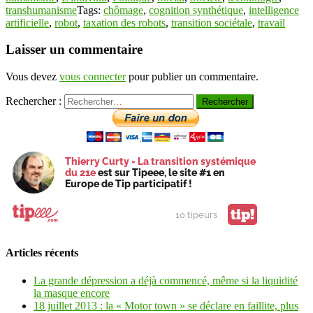
transhumanisme
Tags:
chômage
,
cognition synthétique
,
intelligence
artificielle
,
robot
,
taxation des robots
,
transition sociétale
,
travail
Laisser un commentaire
Vous devez
vous connecter
pour publier un commentaire.
Rechercher :
Thierry Curty - La transition systémique
du 21e
est sur Tipeee, le site #1 en
Europe de Tip participatif !
tip!
10 tipeurs
Articles récents
La grande dépression a déjà commencé, même si la liquidité
la masque encore
18 juillet 2013 : la « Motor town » se déclare en faillite, plus