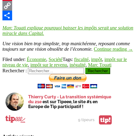
Pinterest
Copy
Link
Partager
Marc Touati explique pourquoi baisser les impôts serait une solution
miracle dans Capital.
Une vision bien trop simpliste, trop manichéenne, reposant comme
toujours sur une vision obsolète de l’économie.
Continue reading
→
Filed under:
Économie
,
Société
Tags:
fiscalité
,
impôt
,
impôt sur le
niveau de vie
,
impôt sur le revenu
,
inégalité
,
Marc Touati
Rechercher :
Thierry Curty - La transition systémique
du 21e
est sur Tipeee, le site #1 en
Europe de Tip participatif !
tip!
9 tipeurs