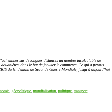
 d’acheminer sur de longues distances un nombre incalculable de
s douanières, dans le but de faciliter le commerce. Ce qui a permis
es BRICS du lendemain de Seconde Guerre Mondiale, jusqu’à aujourd’hui
nomie
,
géopolitique
,
mondialisation
,
politique
,
transport