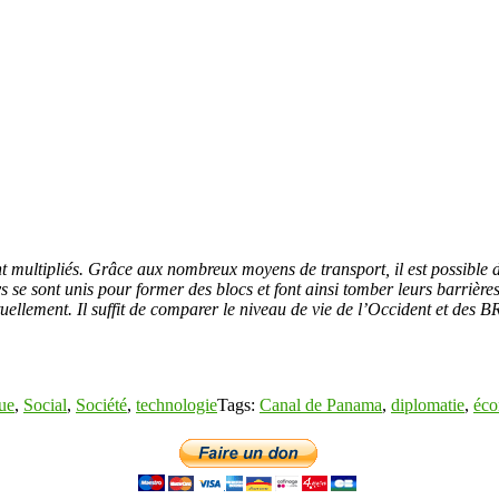
nt multipliés. Grâce aux nombreux moyens de transport, il est possible
s se sont unis pour former des blocs et font ainsi tomber leurs barrière
mutuellement. Il suffit de comparer le niveau de vie de l’Occident et d
que
,
Social
,
Société
,
technologie
Tags:
Canal de Panama
,
diplomatie
,
éco