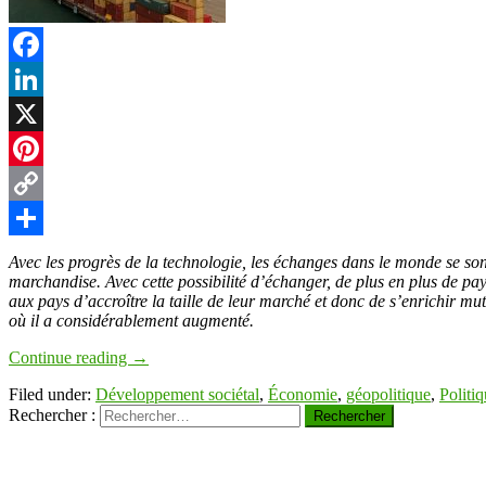
t
Facebook
LinkedIn
r
X
Pinterest
Copy
Link
Partager
Avec les progrès de la technologie, les échanges dans le monde se so
marchandise. Avec cette possibilité d’échanger, de plus en plus de pay
aux pays d’accroître la taille de leur marché et donc de s’enrichir 
où il a considérablement augmenté.
Continue reading
→
Filed under:
Développement sociétal
,
Économie
,
géopolitique
,
Politi
Rechercher :