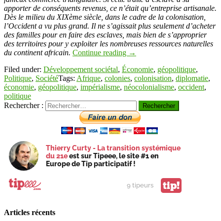
apporter de conséquents revenus, ce n’était qu’entreprise artisanale.
Dès le milieu du XIXème siècle, dans le cadre de la colonisation,
l’Occident a vu plus grand. Il ne s’agissait plus seulement d’acheter
des familles pour en faire des esclaves, mais bien de s’approprier
des territoires pour y exploiter les nombreuses ressources naturelles
du continent africain.
Continue reading
→
Filed under:
Développement sociétal
,
Économie
,
géopolitique
,
Politique
,
Société
Tags:
Afrique
,
colonies
,
colonisation
,
diplomatie
,
économie
,
géopolitique
,
impérialisme
,
néocolonialisme
,
occident
,
politique
Rechercher :
Thierry Curty - La transition systémique
du 21e
est sur Tipeee, le site #1 en
Europe de Tip participatif !
tip!
9 tipeurs
Articles récents