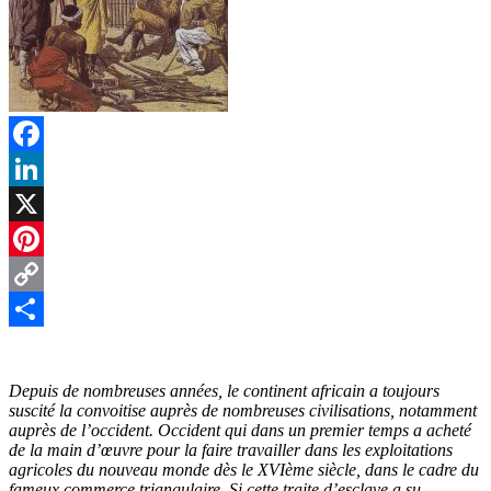
Facebook
LinkedIn
X
Pinterest
Copy
Link
Partager
Depuis de nombreuses années, le continent africain a toujours
suscité la convoitise auprès de nombreuses civilisations, notamment
auprès de l’occident. Occident qui dans un premier temps a acheté
de la main d’œuvre pour la faire travailler dans les exploitations
agricoles du nouveau monde dès le XVIème siècle, dans le cadre du
fameux commerce triangulaire. Si cette traite d’esclave a su