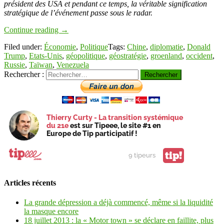
président des USA et pendant ce temps, la véritable signification
stratégique de l’événement passe sous le radar.
Continue reading
→
Filed under:
Économie
,
Politique
Tags:
Chine
,
diplomatie
,
Donald
Trump
,
Etats-Unis
,
géopolitique
,
géostratégie
,
groenland
,
occident
,
Russie
,
Taïwan
,
Venezuela
Rechercher :
Thierry Curty - La transition systémique
du 21e
est sur Tipeee, le site #1 en
Europe de Tip participatif !
tip!
9 tipeurs
Articles récents
La grande dépression a déjà commencé, même si la liquidité
la masque encore
18 juillet 2013 : la « Motor town » se déclare en faillite, plus