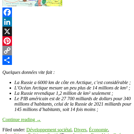
Facebook
LinkedIn
X
Pinterest
Copy
Link
Partager
Quelques données vite fait :
La Russie a 6000 km de côte en Arctique, c’est considérable ;
L’Océan Arctique mesure un peu plus de 14 millions de km² ;
La Russie revendique 1,2 million de km² seulement ;
Le PIB américain est de 27 700 milliards de dollars pour 340
millions d’habitants, celui de la Russie de 2021 milliards pour
145 millions d’habitants, soit 14 fois moins ;
Continue reading
→
Filed under:
Développement sociétal
,
Divers
,
Économie
,