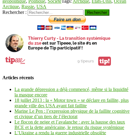
géopolitique
,
Politique
,
Société
Tags:
Arctique
,
Etats-Unis
,
Océan
Arctique
,
Russie
,
USA
Rechercher :
Thierry Curty - La transition systémique
du 21e
est sur Tipeee, le site #1 en
Europe de Tip participatif !
tip!
9 tipeurs
Articles récents
La grande dépression a déjà commencé, même si la liquidité
la masque encore
18 juillet 2013 : la « Motor town » se déclare en faillite, plus
grande ville des USA ayant fait faillite
Marine Le Pen : l’expression physique de la faillite cognitive
et civique d’un tiers de l’électorat
Le flocon de neige et l’avalanche : avec la hausse des taux
BCE et la dette américaine, le retour du risque systémique
L’Ukraine a rendu la guerre industrielle obsolète