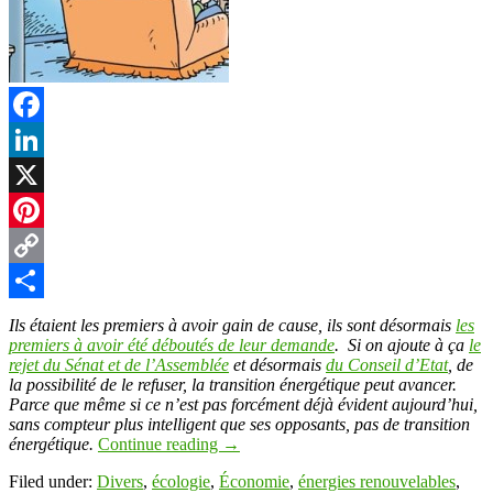
Facebook
LinkedIn
X
Pinterest
Copy
Link
Partager
Ils étaient les premiers à avoir gain de cause, ils sont désormais
les
premiers à avoir été déboutés de leur demande
. Si on ajoute à ça
le
rejet du Sénat et de l’Assemblée
et désormais
du Conseil d’Etat
, de
la possibilité de le refuser, la transition énergétique peut avancer.
Parce que même si ce n’est pas forcément déjà évident aujourd’hui,
sans compteur plus intelligent que ses opposants, pas de transition
énergétique.
Continue reading
→
Filed under:
Divers
,
écologie
,
Économie
,
énergies renouvelables
,