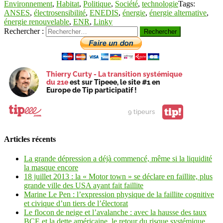
Environnement
,
Habitat
,
Politique
,
Société
,
technologie
Tags:
ANSES
,
électrosensibilité
,
ENEDIS
,
énergie
,
énergie alternative
,
énergie renouvelable
,
ENR
,
Linky
Rechercher :
Thierry Curty - La transition systémique
du 21e
est sur Tipeee, le site #1 en
Europe de Tip participatif !
tip!
9 tipeurs
Articles récents
La grande dépression a déjà commencé, même si la liquidité
la masque encore
18 juillet 2013 : la « Motor town » se déclare en faillite, plus
grande ville des USA ayant fait faillite
Marine Le Pen : l’expression physique de la faillite cognitive
et civique d’un tiers de l’électorat
Le flocon de neige et l’avalanche : avec la hausse des taux
BCE et la dette américaine, le retour du risque systémique