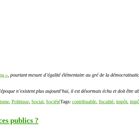
enu »
, pourtant mesure d’égalité élémentaire au gré de la démocratisati
oque n’existent plus aujourd’hui, il est désormais échu et doit être abol
isme
,
Politique
,
Social
,
Société
Tags:
contribuable
,
fiscalité
,
impôt
,
impô
ces publics ?