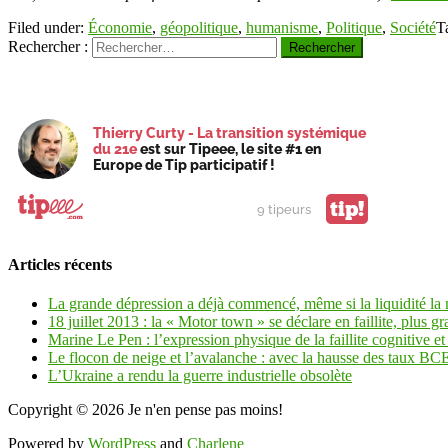
Filed under:
Économie
,
géopolitique
,
humanisme
,
Politique
,
Société
T
Rechercher :
Thierry Curty - La transition systémique
du 21e
est sur Tipeee, le site #1 en
Europe de Tip participatif !
tip!
9 tipeurs
Articles récents
La grande dépression a déjà commencé, même si la liquidité la
18 juillet 2013 : la « Motor town » se déclare en faillite, plus gr
Marine Le Pen : l’expression physique de la faillite cognitive et 
Le flocon de neige et l’avalanche : avec la hausse des taux BCE 
L’Ukraine a rendu la guerre industrielle obsolète
Copyright © 2026
Je n'en pense pas moins!
Powered by
WordPress
and
Charlene