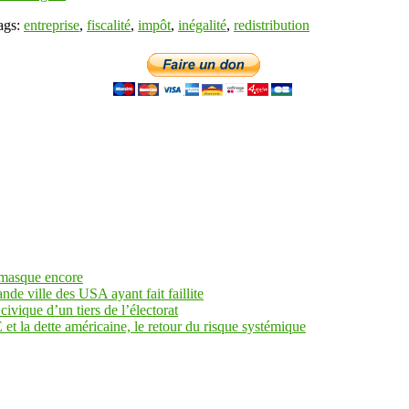
ags:
entreprise
,
fiscalité
,
impôt
,
inégalité
,
redistribution
 masque encore
ande ville des USA ayant fait faillite
civique d’un tiers de l’électorat
et la dette américaine, le retour du risque systémique