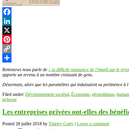
t
Facebook
LinkedIn
r
X
Pinterest
Copy
Link
Partager
Retronews nous parle de
« la difficile naissance de l’impôt sur le rev
apporte un revenu à un nombre croissant de gens.
Désormais, alors que les paramètres qui induisaient sa pertinence à l’ép
Filed under:
Développement sociétal
,
Économie
,
géopolitique
,
human
richesse
Les entreprises privées ont-elles des bénéfi
Posted
28 juillet 2018
by
Thierry Curty
|
Leave a comment