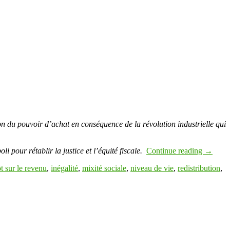
on du pouvoir d’achat en conséquence de la révolution industrielle qui
i pour rétablir la justice et l’équité fiscale.
Continue reading
→
t sur le revenu
,
inégalité
,
mixité sociale
,
niveau de vie
,
redistribution
,